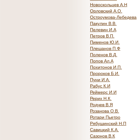
Новоскольцев А.Н
Орловский А.О.
Остроумова-Лебедева
Пакулин В.В.
Пелевин И.А
Петров В.П.
Пименов Ю.И.
Плешанов П.Ф
Поленов В.Д.
Попов Ал.А
Похитонов И.П.
Пророков Б.И.
Пуни И.А.
Рабус К.И
Реймерс И.И
Рерих Н.К.
Родчев В.Я
Розанова О.В.
Ротари Пьетро
Рябушинский Н.П
Савицкий К.А.
Сазонов В.К