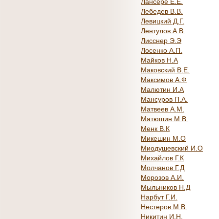
Лансере Е.Е.
Лебедев В.В.
Левицкий Д.Г.
Лентулов А.В.
Лисснер Э.Э
Лосенко А.П.
Майков Н.А
Маковский В.Е.
Максимов А.Ф
Малютин И.А
Мансуров П.А.
Матвеев А.М.
Матюшин М.В.
Менк В.К
Микешин М.О
Миодушевский И.О
Михайлов Г.К
Молчанов Г.Д
Морозов А.И.
Мыльников Н.Д
Нарбут Г.И.
Нестеров М.В.
Никитин И.Н.