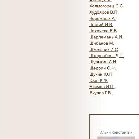
Холмогорец С.С
Худояров В.П
Черемных А.
Ческий И.В.
Чихачева Е.В
Шарлемань А.И
Шибанов М.
Школьник И.С
Штеренберг Д.П.
Шурыгин А.Н
Щедрин С.Ф.
Щукин Ю.П
Юон К.Ф.
Якимов И.П.
Якулов Г.Б.
Ильин Константин