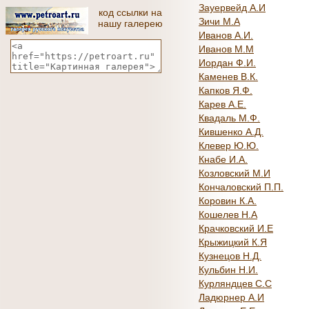
Зауервейд А.И
код ссылки на
Зичи М.А
нашу галерею
Иванов А.И.
Иванов М.М
Иордан Ф.И.
Каменев В.К.
Капков Я.Ф.
Карев А.Е.
Квадаль М.Ф.
Кившенко А.Д.
Клевер Ю.Ю.
Кнабе И.А.
Козловский М.И
Кончаловский П.П.
Коровин К.А.
Кошелев Н.А
Крачковский И.Е
Крыжицкий К.Я
Кузнецов Н.Д.
Кульбин Н.И.
Курляндцев С.С
Ладюрнер А.И