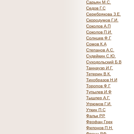
Сарьян М.С.
Седов Г.С
Серебрякова З.Е.
Скородумов Г.И.
Соколов А.П
Соколов П.И.
Солнцев Ф.Г
Сомов К.А
Степанов А.С.
Судейкин С.Ю.
Суходольский Б.В
Таннауэр И.Г.
Тетерин В.К.
Тихобразов Н.И
Торопов Ф.Г
Тупылев И.Ф
Тышлер А.Г.
Угрюмов Г.И.
Уткин П.С
Фальк Р.Р.
Феофан Грек
Филонов П.Н.
Френц Р.Ф.