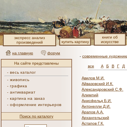
книги об
экспресс анализ
купить картину
искусстве
произведений
на главную
форум
-
современные художник
На сайте представлены
все
А
Б
В
Г
Д
-
весь каталог
Авилов М.И.
-
живопись
Айвазовский И.К.
-
графика
Александровский С.Ф.
-
антиквариат
Алимпий
-
картина на заказ
Анисфельд Б.И.
-
оформление интерьеров
Антонелли Д.И.
Арапов А.А.
Поиск по каталогу
Архангельский
Астапов Г.К.