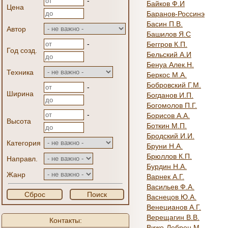
-
Байков Ф.И
Цена
Баранов-Россинэ
Басин П.В.
Автор
Башилов Я.С
-
Беггров К.П.
Год созд.
Бельский А.И
Бенуа Алек.Н.
Техника
Беркос М.А.
Бобровский Г.М.
-
Ширина
Богданов И.П.
Богомолов П.Г.
-
Борисов А.А.
Высота
Боткин М.П.
Бродский И.И.
Категория
Бруни Н.А.
Брюллов К.П.
Направл.
Бурдин Н.А.
Жанр
Варнек А.Г.
Васильев Ф.А.
Сброс
Поиск
Васнецов Ю.А.
Венецианов А.Г.
Верещагин В.В.
Контакты:
Виже-Лебрен М.