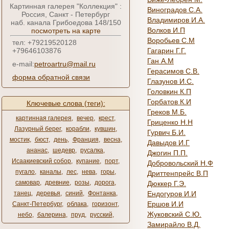
Картинная галерея "Коллекция" :
Виноградов С.А.
Россия, Санкт - Петербург
Владимиров И.А.
наб. канала Грибоедова 148/150
Волков И.П
посмотреть на карте
Воробьев С.М
тел: +79219520128
+79646103876
Гагарин Г.Г.
Ган А.М
e-mail:
petroartru@mail.ru
Герасимов С.В.
форма обратной связи
Глазунов И.С.
Головкин К.П
Горбатов К.И
Ключевые слова (теги):
Греков М.Б.
картинная галерея
,
вечер
,
крест
,
Гриценко Н.Н
Лазурный берег
,
корабли
,
кувшин
,
Гурвич Б.И.
мостик
,
бюст
,
день
,
Франция
,
весна
,
Давыдов И.Г
ананас
,
шедевр
,
русалка
,
Джогин П.П.
Исаакиевский собор
,
купание
,
порт
,
Добровольский Н.Ф
пугало
,
каналы
,
лес
,
нева
,
горы
,
Дриттенпрейс В.П
самовар
,
древние
,
розы
,
дорога
,
Дюккер Г.Э.
танец
,
деревья
,
синий
,
Фонтанка
,
Ендогуров И.И
Ершов И.И
Санкт-Петербург
,
облака
,
горизонт
,
Жуковский С.Ю.
небо
,
балерина
,
пруд
,
русский
,
Замирайло В.Д.