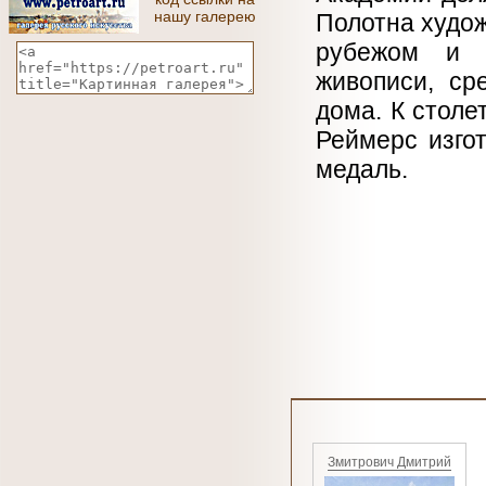
нашу галерею
Полотна худож
рубежом и п
живописи, ср
дома. К стол
Реймерс изго
медаль.
Змитрович Дмитрий