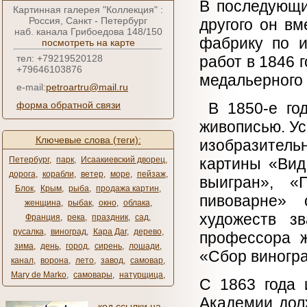
В последующи
Картинная галерея "Коллекция" :
Россия, Санкт - Петербург
другого он в
наб. канала Грибоедова 148/150
фабрику по и
посмотреть на карте
тел: +79219520128
работ в 1846 
+79646103876
медальерного 
e-mail:
petroartru@mail.ru
форма обратной связи
В 1850-е год
живописью. Ус
Ключевые слова (теги):
изобразительн
Петербург
,
парк
,
Исаакиевский дворец
,
картины «Вид
дорога
,
корабли
,
ветер
,
море
,
пейзаж
,
выигран», «
Блок
,
Крым
,
рыба
,
продажа картин
,
пивоварне» 
женщина
,
рыбак
,
окно
,
облака
,
художеств з
Франция
,
река
,
праздник
,
сад
,
русалка
,
виноград
,
Кара Даг
,
дерево
,
профессора ж
зима
,
день
,
город
,
сирень
,
лошади
,
«Сбор виногра
канал
,
ворона
,
лето
,
завод
,
самовар
,
Mary de Marko
,
самовары
,
натурщица
,
С 1863 года 
Академии дол
код ссылки на