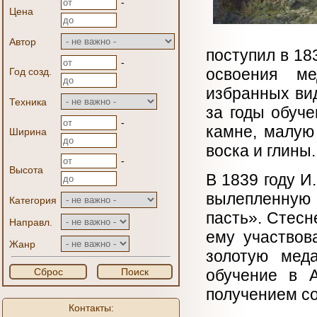
-
Цена
Автор
поступил в 18
-
освоения ме
Год созд.
избранных ви
Техника
за годы обуч
-
камне, малую
Ширина
воска и глины.
-
Высота
В 1839 году И
вылепленную 
Категория
пасть». Стес
Направл.
ему участвов
Жанр
золотую меда
Сброс
Поиск
обучение в А
получением с
Контакты: