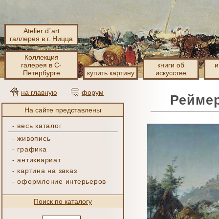
Atelier d´art
галлерея в г. Ницца
Коллекция
галерея в С-
книги об
и
Петербурге
купить картину
искусстве
на главную
форум
Реймер
На сайте представлены
-
весь каталог
-
живопись
-
графика
-
антиквариат
-
картина на заказ
-
оформление интерьеров
Поиск по каталогу