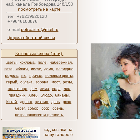
наб. канала Грибоедова 148/150
посмотреть на карте
тел: +79219520128
+79646103876
e-mail:
petroartru@mail.ru
форма обратной связи
Ключевые слова (теги):
цветы
,
хохлома
,
поле
,
набережная
,
ваза
,
яблоки
,
иисус
,
дома
,
пасмурно
,
модель
,
ню
,
причал
,
полевые цветы
,
серый
,
облака
,
ворона
,
мост
,
розы
,
полотенце
,
дом
,
зима
,
вода
,
лес
,
праздник
,
Хлеб
,
блюдо
,
бананы
,
Китай
,
дорога
,
кувшин
,
день
,
роза
,
берег
,
собор
,
ссср
,
осень
,
петропавловская крепость
,
код ссылки на
нашу галерею