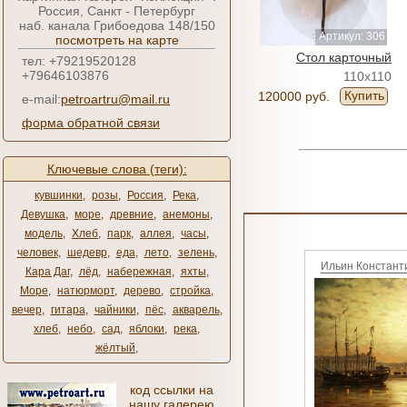
Россия, Санкт - Петербург
наб. канала Грибоедова 148/150
Артикул: 306
посмотреть на карте
Стол карточный
тел: +79219520128
+79646103876
110x110
Купить
120000 руб.
e-mail:
petroartru@mail.ru
форма обратной связи
Ключевые слова (теги):
кувшинки
,
розы
,
Россия
,
Река
,
Девушка
,
море
,
древние
,
анемоны
,
модель
,
Хлеб
,
парк
,
аллея
,
часы
,
человек
,
шедевр
,
еда
,
лето
,
зелень
,
Ильин Констант
Кара Даг
,
лёд
,
набережная
,
яхты
,
Море
,
натюрморт
,
дерево
,
стройка
,
вечер
,
гитара
,
чайники
,
пёс
,
акварель
,
хлеб
,
небо
,
сад
,
яблоки
,
река
,
жёлтый
,
код ссылки на
нашу галерею