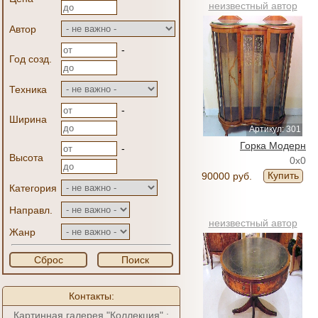
неизвестный автор
Автор
-
Год созд.
Техника
-
Ширина
Артикул: 301
Горка Модерн
-
Высота
0x0
Купить
90000 руб.
Категория
Направл.
неизвестный автор
Жанр
Сброс
Поиск
Контакты:
Картинная галерея "Коллекция" :