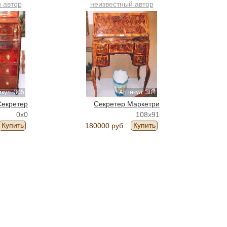
 автор
неизвестный автор
кул: 305
Артикул: 304
Секретер
Секретер Маркетри
0x0
108x91
Купить
Купить
180000 руб.