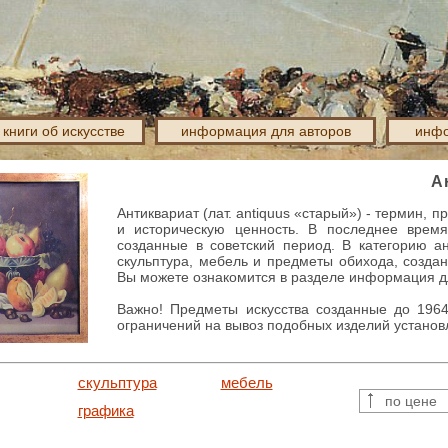
книги об искусстве
информация для авторов
инфо
А
Антиквариат (лат. antiquus «старый») - термин
и историческую ценность. В последнее время
созданные в советский период. В категорию а
скульптура, мебель и предметы обихода, созда
Вы можете ознакомится в разделе информация д
Важно! Предметы искусства созданные до 1964
ограничений на вывоз подобных изделий устано
скульптура
мебель
по цене
графика