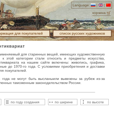
Language:
|
|
корзина
рмация для покупателей
список русских художников
нтиквариат
, применяемый для старинных вещей, имеющих художественную
 к этой категории стали относить и предметы искусства,
нтиквариата на нашем сайте включены: живопись, графика,
нные до 1970-го года. С условиями приобретения и доставки
ля покупателей.
 года не могут быть высланыили вывезены за рубеж из-за
вленных таможенным законодательством России.
по году создания
по ширине
по высоте