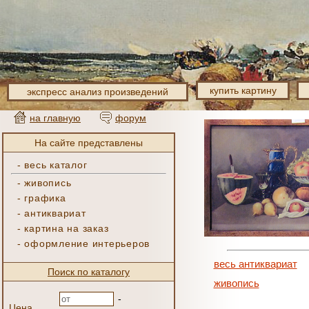
купить картину
экспресс анализ произведений
на главную
форум
На сайте представлены
-
весь каталог
-
живопись
-
графика
-
антиквариат
-
картина на заказ
-
оформление интерьеров
весь антиквариат
Поиск по каталогу
живопись
-
Цена