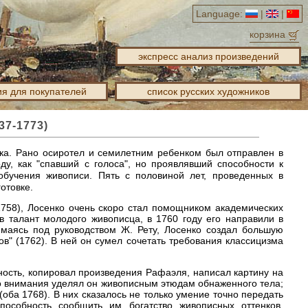
Language:
|
|
корзина
экспресс анализ произведений
я для покупателей
список русских художников
37-1773)
ака. Рано осиротел и семилетним ребенком был отправлен в
ду, как "спавший с голоса", но проявлявший способности к
бучения живописи. Пять с половиной лет, проведенных в
отовке.
758), Лосенко очень скоро стал помощником академических
 талант молодого живописца, в 1760 году его направили в
маясь под руководством Ж. Рету, Лосенко создал большую
в" (1762). В ней он сумел сочетать требования классицизма
чность, копировал произведения Рафаэля, написал картину на
го внимания уделял он живописным этюдам обнаженного тела;
(оба 1768). В них сказалось не только умение точно передать
пособность сообщить им богатство живописных оттенков,