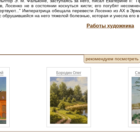
ьптор Э. М. Фальконе, заступаясь за него, писал Екатерине II:
в, Лосенко не в состоянии коснуться кисти; его погубят несомн
ертвуют..." Императрица обещала перевести Лосенко из АХ в Эрм
с обрушившейся на него тяжелой болезнью, которая и унесла его в
Работы художника
рекомендуем посмотреть
ий
Бородин Олег
См