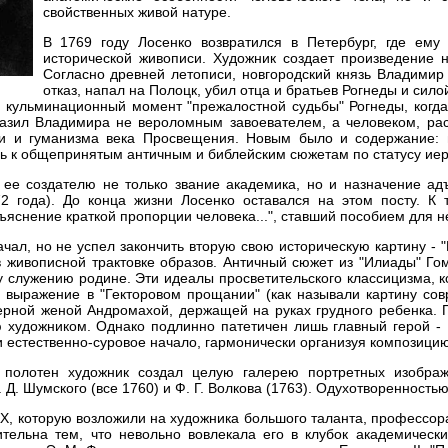
свойственных живой натуре.
В 1769 году Лосенко возвратился в Петербург, где ему
исторической живописи. Художник создает произведение н
Согласно древней летописи, новгородский князь Владимир 
отказ, напал на Полоцк, убил отца и братьев Рогнеды и сило
 кульминационный момент "прежалостной судьбы" Рогнеды, когда
азил Владимира не вероломным завоевателем, а человеком, раск
ти и гуманизма века Просвещения. Новым было и содержание: 
ь к общепринятым античным и библейским сюжетам по статусу ие
 ее создателю не только звание академика, но и назначение ад
2 года). До конца жизни Лосенко оставался на этом посту. К 
зъяснение краткой пропорции человека...", ставший пособием для 
ачал, но не успел закончить вторую свою историческую картину -
в живописной трактовке образов. Античный сюжет из "Илиады" Гом
у служению родине. Эти идеалы просветительского классицизма, к
е выражение в "Гекторовом прощании" (как называли картину со
ерной женой Андромахой, держащей на руках грудного ребенка. П
ю художником. Однако подлинно патетичен лишь главный герой - 
 естественно-суровое начало, гармонически организуя композицию
 полотен художник создал целую галерею портретных изображ
. Д. Шумского (все 1760) и Ф. Г. Волкова (1763). Одухотвореннос
Х, которую возложили на художника большого таланта, профессора
тельна тем, что невольно вовлекала его в клубок академическ