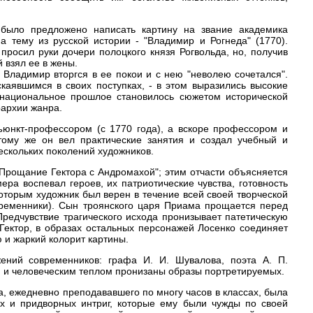
 было предложено написать картину на звание академика
а тему из русской истории - "Владимир и Рогнеда" (1770).
просил руки дочери полоцкого князя Рогвольда, но, получив
й взял ее в жены.
 Владимир вторгся в ее покои и с нею "неволею сочетался".
аявшимся в своих поступках, - в этом выразились высокие
национальное прошлое становилось сюжетом исторической
рархии жанра.
ъюнкт-профессором (с 1770 года), а вскоре профессором и
тому же он вел практические занятия и создал учебный и
нескольких поколений художников.
 "Прощание Гектора с Андромахой"; этим отчасти объясняется
ера воспевал героев, их патриотические чувства, готовность
оторым художник был верен в течение всей своей творческой
временники). Сын троянского царя Приама прощается перед
редчувствие трагического исхода пронизывает патетическую
Гектор, в образах остальных персонажей Лосенко соединяет
 и жаркий колорит картины.
ений современников: графа И. И. Шувалова, поэта А. П.
тью и человеческим теплом пронизаны образы портретируемых.
, ежедневно преподававшего по многу часов в классах, была
их и придворных интриг, которые ему были чужды по своей