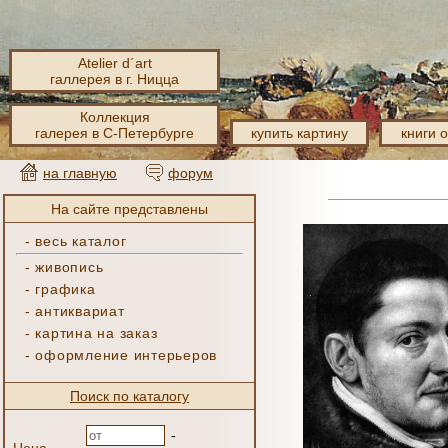
Atelier d´art
галлерея в г. Ницца
Коллекция
галерея в С-Петербурге
купить картину
книги 
на главную
форум
На сайте представлены
-
весь каталог
-
живопись
-
графика
-
антиквариат
-
картина на заказ
-
оформление интерьеров
Поиск по каталогу
-