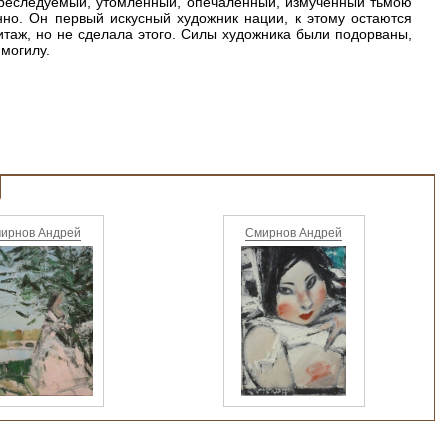
 "Преследуемый, утомленный, опечаленный, измученный тьмою
енно. Он первый искусный художник нации, к этому остаются
итаж, но не сделала этого. Силы художника были подорваны,
 могилу.
ирнов Андрей
Смирнов Андрей