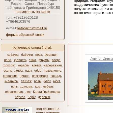
природе. Недаром скул
Россия, Санкт - Петербург
академических пустяко
наб. канала Грибоедова 148/150
нечувствительны, им ж
посмотреть на карте
он не смог справиться 
тел: +79219520128
+79646103876
e-mail:
petroartru@mail.ru
форма обратной связи
Ключевые слова (теги):
собачка
,
бабочки
,
нева
,
Франция
,
Левитин Дмитр
небо
,
крепость
,
зима
,
фрукты
,
озеро
,
горизонт
,
корабли
,
клетка
,
набережная
,
осень
,
лодка
,
парк
,
обед
,
наводнение
,
шиповник
,
цигане
,
натюрморт
,
лошадь
,
кипарисы
,
пейзаж
,
розы
,
Блок
,
бюст
,
ночь
,
хохлома
,
дом
,
мебель
,
обнаженная
,
лес
,
Канал Грибоедова
,
берёза
,
берег
,
деревья
,
код ссылки на
нашу галерею