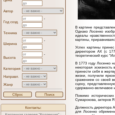
Цена
Автор
-
Год созд.
В картине представлен
Однако Лосенко изобр
Техника
идеалы нравственнос
картины, приравниваяс
-
Ширина
Успех картины принес
директором АХ (с 177
-
теоретический курс "И
Высота
В 1773 году Лосенко н
некоторая эскизность 
Категория
принести себя в жертв
жизни, получили ярко
Направл.
сражением со своей в
сцену, представленну
Жанр
сдержанно-величавое и
Сброс
Поиск
Помимо исторических
Сумарокова, актеров Я
Должность директора А
Контакты:
для Лосенко обремени
Картинная галерея "Коллекция" :