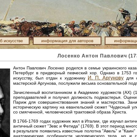
об искусстве
информация для авторов
информаци
Лосенко Антон Павлович (17
Антон Павлович Лосенко родился в семье украинского каз
Петербург в придворный певческий хор. Однако в 1753 го
И. П. Аргунову
искусству, был отдан к художнику
для о
мастерской Аргунова, послужили весьма основательной подг
Зачисленный воспитанником в Академию художеств (АХ) (1
преподавателей и получил должность подмастерья. Оценив
Париж для совершенствования знаний и мастерства. Зани
историческую картину на евангельский сюжет "Чудесный уло
со смягченной, человеческой трактовкой образа Христа.
В 1766-1769 годах художник жил в Италии, где изучал анти
античный сюжет "Зевс и Фетида" (1769). В этот период мно
в результате появились известные полотна "Авель" и "Каин" 
анатомические особенности человеческого тела, но и с