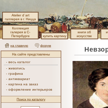
Atelier d´art
галлерея в г. Ницца
Коллекция
галерея в С-
книги об
и
Петербурге
купить картину
искусстве
на главную
форум
Невзор
На сайте представлены
-
весь каталог
-
живопись
-
графика
-
антиквариат
-
картина на заказ
-
оформление интерьеров
Поиск по каталогу