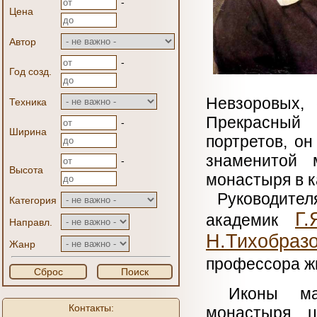
-
Цена
Автор
-
Год созд.
Невзоровых, 
Техника
Прекрасный
-
Ширина
портретов, он
знаменитой м
-
Высота
монастыря в к
Руководител
Категория
Г.
академик
Направл.
Н.Тихобраз
Жанр
профессора ж
Сброс
Поиск
Иконы маст
Контакты:
монастыря 