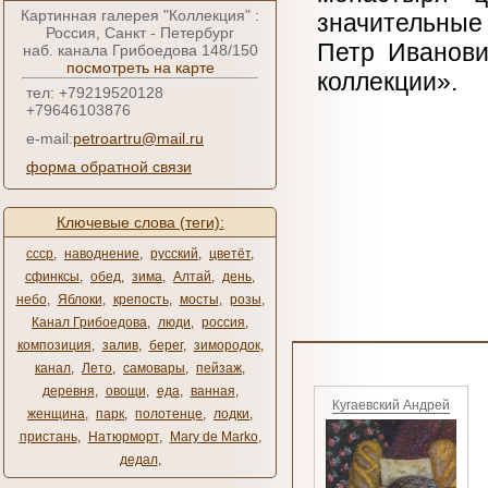
Картинная галерея "Коллекция" :
значительные
Россия, Санкт - Петербург
Петр Иванови
наб. канала Грибоедова 148/150
посмотреть на карте
коллекции».
тел: +79219520128
+79646103876
e-mail:
petroartru@mail.ru
форма обратной связи
Ключевые слова (теги):
ссср
,
наводнение
,
русский
,
цветёт
,
сфинксы
,
обед
,
зима
,
Алтай
,
день
,
небо
,
Яблоки
,
крепость
,
мосты
,
розы
,
Канал Грибоедова
,
люди
,
россия
,
композиция
,
залив
,
берег
,
зимородок
,
канал
,
Лето
,
самовары
,
пейзаж
,
деревня
,
овощи
,
еда
,
ванная
,
Кугаевский Андрей
женщина
,
парк
,
полотенце
,
лодки
,
пристань
,
Натюрморт
,
Mary de Marko
,
дедал
,