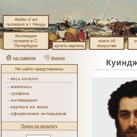
Atelier d´art
галлерея в г. Ницца
Коллекция
галерея в С-
книги об
и
Петербурге
купить картину
искусстве
на главную
форум
Куиндж
На сайте представлены
-
весь каталог
-
живопись
-
графика
-
антиквариат
-
картина на заказ
-
оформление интерьеров
Поиск по каталогу