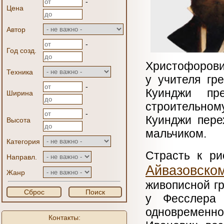
-
Цена
Автор
-
Год созд.
Христофорови
Техника
у учителя гр
-
Куинджи пр
Ширина
строительном
-
Куинджи пере
Высота
мальчиком.
Категория
Страсть к р
Направл.
Айвазовско
Жанр
живописной гр
Сброс
Поиск
у Фесслера 
одновременно 
Контакты: