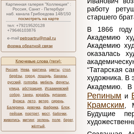
Иванович воз
Картинная галерея "Коллекция" :
работу рету
Россия, Санкт - Петербург
наб. канала Грибоедова 148/150
старшего брат
посмотреть на карте
тел: +79219520128
В 1866 году
+79646103876
Академию ху
e-mail:
petroartru@mail.ru
Академию худ
форма обратной связи
оказалась ху
академическ
Ключевые слова (теги):
“Татарская са
Россия
,
Нева
,
картина
,
цветы
,
стол
,
берёзы
,
город
,
лошадь
,
бананы
,
художника. В 
русский
,
голгофа
,
мебель
,
фрукты
,
Академию. В
улица
,
абстракция
,
Исаакиевский
Репиным
и
собор
,
танец
,
корабль
,
купание
,
Вуокса
,
лето
,
ветер
,
сирень
,
Крамским
, 
Балерина
,
девочка
,
фабрика
,
Блок
,
Будущие пе
пейзаж
,
портрет
,
мост
,
бабочки
,
живопись
,
митинг
,
зелень
,
поле
,
берег
,
художественн
жёлтый
,