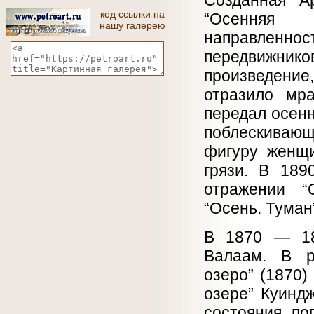
Созданная А
код ссылки на
“Осенняя 
нашу галерею
направленно
передвижник
произведение
отразило мра
передал осенн
поблескивающ
фигуру женщи
грязи. В 189
отражении “
“Осень. Туман
В 1870 — 18
Валаам. В р
озеро” (1870)
озере” Куинд
состояния по