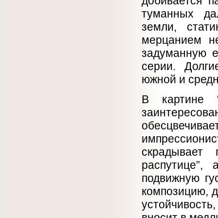
добивается п
туманных да
земли, стат
мерцанием не
задуманную е
серии. Долги
южной и средн
В картине 
заинтересова
обесцвечивает
импрессионис
скрадывает 
распутице”, 
подвижную гу
композицию, д
устойчивость
вносит в медл