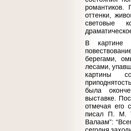
романтиков. 
оттенки, жив
световые к
драматическо
В картине 
повествован
берегами, о
лесами, упав
картины с
приподнятост
была оконче
выставке. Пос
отмечая его 
писал П. М. 
Валаам”: “Все
сегодня заходи