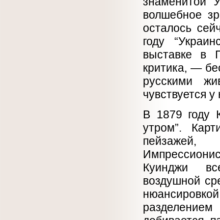
знаменитой “У
волшебное зр
осталось сей
году “Украи
выставке в 
критика, — б
русскими жи
чувствуется у 
В 1879 году 
утром”. Кар
пейзажей
Импрессионист
Куинджи вс
воздушной ср
нюансировкой
разделением 