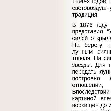
1890-х годов.
световоздушн
традиция.
В 1876 году
представил “
силой открыла
На берегу н
лунным сиян
тополя. На си
звезды. Для 
передать лун
построено 
отношений,
Впоследствии
картиной впе
восхищен до и