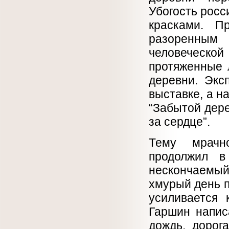
Убогость рос
красками. П
разоренны
человеческой
протяженные 
деревни. Экс
выставке, а н
“Забытой дере
за сердце”.
Тему мрачно
продолжил в
нескончаемы
хмурый день 
усиливается 
Гаршин напис
дождь, дорог