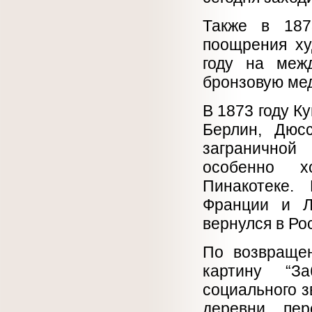
Также в 187
поощрения ху
году на меж
бронзовую ме
В 1873 году К
Берлин, Дюс
заграничной
особенно х
Пинакотеке.
Франции и Л
вернулся в Ро
По возвращен
картину “З
социального з
деревни пер