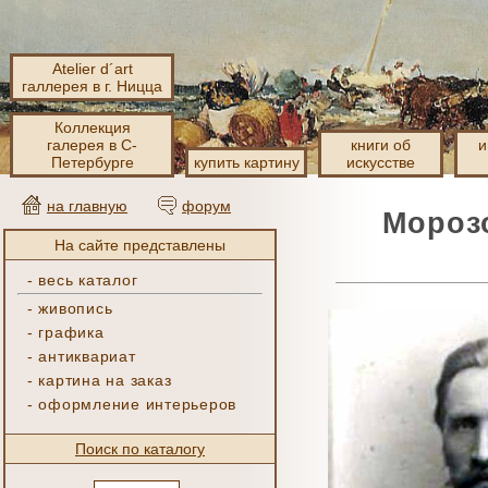
Atelier d´art
галлерея в г. Ницца
Коллекция
галерея в С-
книги об
и
Петербурге
купить картину
искусстве
на главную
форум
Морозо
На сайте представлены
-
весь каталог
-
живопись
-
графика
-
антиквариат
-
картина на заказ
-
оформление интерьеров
Поиск по каталогу