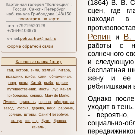
(1864) В. В.
Картинная галерея "Коллекция" :
Россия, Санкт - Петербург
сцен, где гл
наб. канала Грибоедова 148/150
находил в 
посмотреть на карте
тел: +79219520128
противопоста
+79646103876
Репин
В.
и
e-mail:
petroartru@mail.ru
работы с н
форма обратной связи
солнечного све
и следующую 
Ключевые слова (теги):
бесплатная ш
сад
,
остров
,
зима
,
жёлтый
,
гитара
,
жену и ее п
праздник
,
грибы
,
сани
,
обнаженная
,
ссср
,
розы
,
Китай
,
рыба
,
моряки
,
ребятишками в
путешественник
,
мосты
,
луг
,
Канал
Грибоедова
,
сервиз
,
Mary de Marko
,
Однако после
Пушкин
,
пристань
,
ворона
,
абстракция
,
уходит в тень
завод
,
Россия
,
дерево
,
небо
,
рабочие
,
- вероятно,
солнце
,
шторм
,
Санкт-Петербург
,
статуя
,
шедевр
,
букет
,
бронза
,
социально-о
каналы
,
передвижников