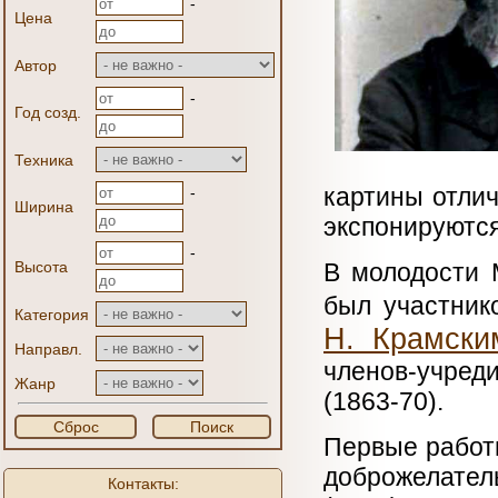
-
Цена
Автор
-
Год созд.
Техника
картины отли
-
Ширина
экспонируются
-
Высота
В молодости 
был участник
Категория
Н. Крамски
Направл.
членов-учред
Жанр
(1863-70).
Сброс
Поиск
Первые работ
доброжелател
Контакты: