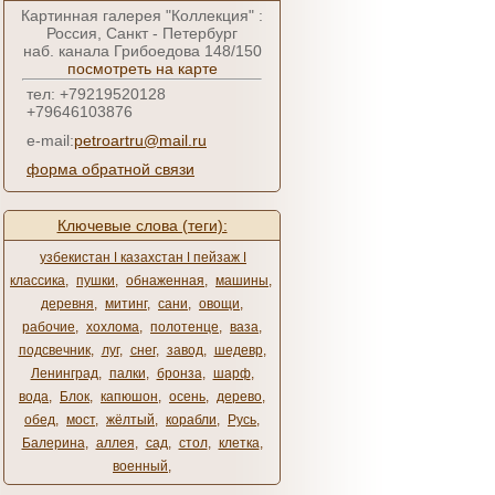
Картинная галерея "Коллекция" :
Россия, Санкт - Петербург
наб. канала Грибоедова 148/150
посмотреть на карте
тел: +79219520128
+79646103876
e-mail:
petroartru@mail.ru
форма обратной связи
Ключевые слова (теги):
узбекистан ǀ казахстан ǀ пейзаж ǀ
классика
,
пушки
,
обнаженная
,
машины
,
деревня
,
митинг
,
сани
,
овощи
,
рабочие
,
хохлома
,
полотенце
,
ваза
,
подсвечник
,
луг
,
снег
,
завод
,
шедевр
,
Ленинград
,
палки
,
бронза
,
шарф
,
вода
,
Блок
,
капюшон
,
осень
,
дерево
,
обед
,
мост
,
жёлтый
,
корабли
,
Русь
,
Балерина
,
аллея
,
сад
,
стол
,
клетка
,
военный
,