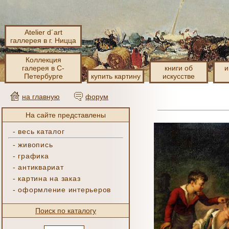
Atelier d´art
галлерея в г. Ницца
Коллекция
галерея в С-
книги об
и
Петербурге
купить картину
искусстве
на главную
форум
На сайте представлены
-
весь каталог
-
живопись
-
графика
-
антиквариат
-
картина на заказ
-
оформление интерьеров
Поиск по каталогу