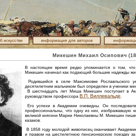
об искусстве
информация для авторов
информаци
Микешин Михаил Осипович (1
В настоящее время редко упоминается о том, что
Микешин начинал как подающий большие надежды жи
Родившийся в селе Максимовке Рославльского уе
десятилетним мальчиком был определен в ученики ме
В шестнадцать лет Миша Микешин поступает в Ака
В.П. Виллевальде
руководством профессора
.
Его успехи в Академии очевидны. Он последовател
профессиональны, что одну из них, изображавшую ко
великой княгини Марии Николаевны М. Микешин пишет
казаков.
В 1858 году молодой живописец оканчивает Академи
и правом на шестилетнюю пенсионерскую поездку за 