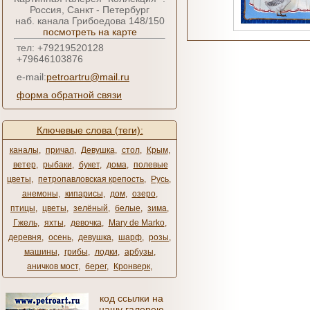
Россия, Санкт - Петербург
наб. канала Грибоедова 148/150
посмотреть на карте
тел: +79219520128
+79646103876
e-mail:
petroartru@mail.ru
форма обратной связи
Ключевые слова (теги):
каналы
,
причал
,
Девушка
,
стол
,
Крым
,
ветер
,
рыбаки
,
букет
,
дома
,
полевые
цветы
,
петропавловская крепость
,
Русь
,
анемоны
,
кипарисы
,
дом
,
озеро
,
птицы
,
цветы
,
зелёный
,
белые
,
зима
,
Гжель
,
яхты
,
девочка
,
Mary de Marko
,
деревня
,
осень
,
девушка
,
шарф
,
розы
,
машины
,
грибы
,
лодки
,
арбузы
,
аничков мост
,
берег
,
Кронверк
,
код ссылки на
нашу галерею