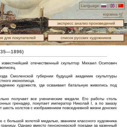
Language:
|
|
корзина
экспресс анализ произведений
я для покупателей
список русских художников
835—1896)
 известнейший отечественный скульптор Михаил Осипович
вописец.
зда Смоленской губернии будущий академик скульптуры
стного иконописца.
демию художеств, где осваивает батальную живопись под
ьно получает все ученические медали. Его работы столь
нных гренадер, покупает император Николай I, а по заказу
 шесть холстов с изображением повседневной жизни донских
ю с большой золотой медалью, званием классного художника
границу. Однако вместо пенсионерской поездки за казенный