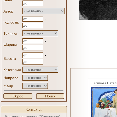
Цена
Автор
-
Год созд.
Техника
-
Ширина
-
Высота
Категория
Направл.
Климова Натал
Жанр
Сброс
Поиск
Контакты:
Картинная галерея "Коллекция" :