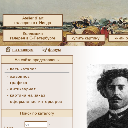
Atelier d´art
галлерея в г. Ницца
Коллекция
галерея в С-Петербурге
купить картину
книги 
на главную
форум
На сайте представлены
-
весь каталог
-
живопись
-
графика
-
антиквариат
-
картина на заказ
-
оформление интерьеров
Поиск по каталогу
-