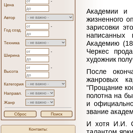
-
Цена
Академии и о
Автор
жизненного о
зарисовки эт
-
Год созд.
написанных 
Академию (18
Техника
Черкес прода
-
Ширина
художник полу
-
После оконч
Высота
жанровых ка
Категория
"Прощание кос
Направл.
полотна на б
и официально
Жанр
звание академ
Сброс
Поиск
И хотя И.И. 
Контакты:
талантом ярки