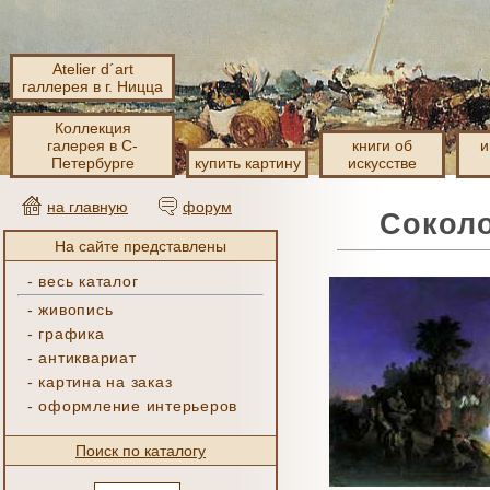
Atelier d´art
галлерея в г. Ницца
Коллекция
галерея в С-
книги об
и
Петербурге
купить картину
искусстве
на главную
форум
Соколо
На сайте представлены
-
весь каталог
-
живопись
-
графика
-
антиквариат
-
картина на заказ
-
оформление интерьеров
Поиск по каталогу