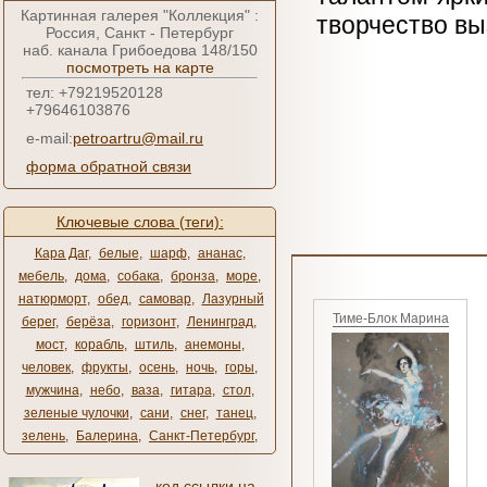
Картинная галерея "Коллекция" :
творчество в
Россия, Санкт - Петербург
наб. канала Грибоедова 148/150
посмотреть на карте
тел: +79219520128
+79646103876
e-mail:
petroartru@mail.ru
форма обратной связи
Ключевые слова (теги):
Кара Даг
,
белые
,
шарф
,
ананас
,
мебель
,
дома
,
собака
,
бронза
,
море
,
натюрморт
,
обед
,
самовар
,
Лазурный
Тиме-Блок Марина
берег
,
берёза
,
горизонт
,
Ленинград
,
мост
,
корабль
,
штиль
,
анемоны
,
человек
,
фрукты
,
осень
,
ночь
,
горы
,
мужчина
,
небо
,
ваза
,
гитара
,
стол
,
зеленые чулочки
,
сани
,
снег
,
танец
,
зелень
,
Балерина
,
Санкт-Петербург
,
код ссылки на