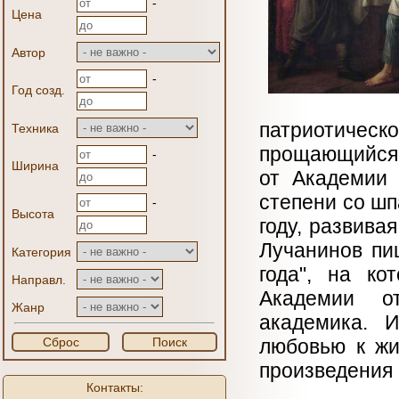
-
Цена
Автор
-
Год созд.
патриотичес
Техника
прощающийся 
-
Ширина
от Академии 
степени со шп
-
Высота
году, развива
Лучанинов пи
Категория
года", на ко
Направл.
Академии от
Жанр
академика. 
Сброс
Поиск
любовью к жи
произведения 
Контакты: