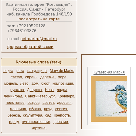
Картинная галерея "Коллекция" :
Россия, Санкт - Петербург
наб. канала Грибоедова 148/150
посмотреть на карте
тел: +79219520128
+79646103876
e-mail:
petroartru@mail.ru
форма обратной связи
Ключевые слова (теги):
лодка
,
река
,
натурщица
,
Mary de Marko
,
Кугаевская Мария
статуя
,
сирень
,
деревья
,
море
,
модель
,
Лето
,
дом
,
бюст
,
композиция
,
русалка
,
Девушка
,
Нева
,
лодки
,
Ленинград
,
Санкт-Петербург
,
Кронверк
,
полотенце
,
остров
,
цветёт
,
деревня
,
женщина
,
облака
,
пруд
,
сервиз
,
берёза
,
скульптура
,
сад
,
крепость
,
город
,
путешественник
,
древние
,
картина
,