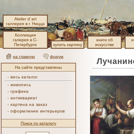
Atelier d´art
галлерея в г. Ницца
Коллекция
галерея в С-
книги об
и
Петербурге
купить картину
искусстве
на главную
форум
Лучанин
На сайте представлены
-
весь каталог
-
живопись
-
графика
-
антиквариат
-
картина на заказ
-
оформление интерьеров
Поиск по каталогу