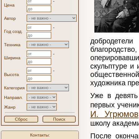
-
Цена
Автор
-
Год созд.
добродетели
Техника
благородств
-
оперировавши
Ширина
скульптуре и
-
общественной
Высота
художника пре
Категория
Уже в девять
Направл.
первых учени
Жанр
И. Угрюмов
Сброс
Поиск
школу академи
После оконча
Контакты: