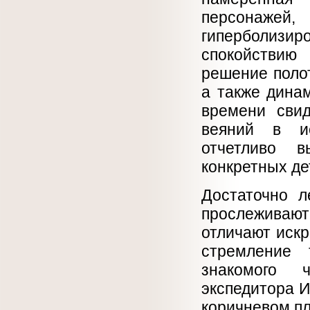
персонаж
гиперболиз
спокойствию 
решение полот
а также дина
времени свид
веяний в ис
отчетливо в
конкретных де
Достаточно л
прослеживают
отличают иск
стремление 
знакомого ч
экспедитора И
коричневом пл