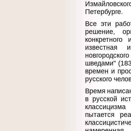
Измайловского
Петербурге.
Все эти рабо
решение, ор
конкретного 
известная и
новгородско
шведами" (183
времен и про
русского чело
Время написан
в русской ис
классицизма
пытается ре
классицисти
намеренная 