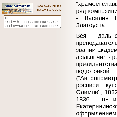
"храмом слав
код ссылки на
нашу галерею
ряд композици
- Василия В
Златоуста.
Вся дальн
преподавател
звании академ
а закончил - 
президентств
подготовк
("Антропометр
росписи куп
Олимпе", 183
1836 г. он и
Екатерининс
оформлением 