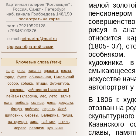
малой золото
Картинная галерея "Коллекция" :
Россия, Санкт - Петербург
пенсионером 
наб. канала Грибоедова 148/150
посмотреть на карте
совершенство
тел: +79219520128
рисуя в ана
+79646103876
относится ка
e-mail:
petroartru@mail.ru
(1805- 07), с
форма обратной связи
особняком. 
художника в
Ключевые слова (теги):
смыкающееся 
парк
,
роза
,
каналы
,
красота
,
весна
,
город
,
букет
,
обнаженная
,
Никольский
искусстве нач
собор
,
собака
,
птицы
,
фурнитура
,
автопортрет у 
хохлома
,
узбекистан ǀ казахстан ǀ
пейзаж ǀ классика
,
лес
,
лето
,
залив
,
В 1806 г. ху
яхты
,
мебель
,
солнце
,
дома
,
девушка
,
отозван на ро
блюдо
,
рабочие
,
сирень
,
Хлеб
,
скульптурно
шиповник
,
берёзы
,
Балерина
,
груши
,
натюрморт
,
зима
,
чайники
,
штиль
,
Казанского с
дерево
,
реализм
,
кувшинки
,
славы, памят