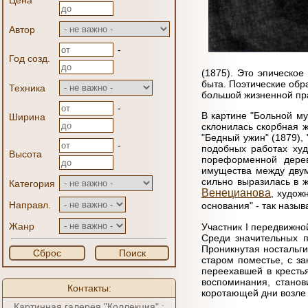
Цена
Автор
-
Год созд.
(1875). Это эпическо
быта. Поэтические обр
Техника
большой жизненной пра
-
В картине "Больной му
Ширина
склонилась скорбная ж
"Бедный ужин" (1879), 
-
подобных работах худо
Высота
пореформенной дерев
имущества между двум
сильно выразилась в ж
Категория
Венецианова
, худож
Направл.
основания" - так назы
Жанр
Участник I передвижно
Среди значительных п
Проникнутая ностальг
Сброс
Поиск
старом поместье, с з
переехавшей в кресть
воспоминания, станов
Контакты:
коротающей дни возле 
Картинная галерея "Коллекция" :