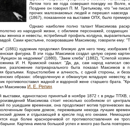
Летом того же года совершил поездку но Волге, 
Позднее он говорил П. М. Третьякову, что "не пис
прочих малознакомых людей и перешел навсегда к
(1867), показанное на выставке ОПХ, было премиро
Однако наиболее полно талант Максимова раскры
е полотно из народной жизни, с обилием персонажей, создающих 
азы жениха и невесты, ястребиный профиль колдуна, выразительн
вдой. Сами крестьяне, позировавшие Максимову, говорили ему: "Ты
ж" (1881) художник продолжил близкую для него тему, изобразив б
енская фигурка. В эти годы Максимов создал целую серию карти
"Аукцион за недоимки" (1880), "Заем хлеба" (1882), "Слепой хозяин
жника И. Н. Крамской сказал: "Да, да, сам народ написал свою
ни, разложение патриархального быта показал Максимов в пр
я братьями. Корыстолюбие и алчность, с одной стороны, и безза
енских образах: обездоленную и обманутую младшую невестку, в
ник противопоставил жадной и вздорной жене старшего брата. "К
И. Е. Репин
вал Максимова
.
й выставки, единогласно принятый в ноябре 1872 г. в ряды ТПХВ,
роизведений Максимова стоит несколько особняком от централь
ией по ушедшим временам, она продолжает мотив тургеневских вы
аколоченным барским домом, пережившим некогда лучшие време
янский домик и отдыхающей в кресле под его окнами. Немощная
ится еще более красноречивой от противопоставления ее трога
барыни. Картина имела большой успех и много раз была повторен