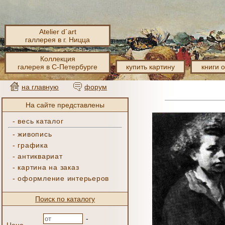
Atelier d´art
галлерея в г. Ницца
Коллекция
галерея в С-Петербурге
купить картину
книги 
на главную
форум
На сайте представлены
-
весь каталог
-
живопись
-
графика
-
антиквариат
-
картина на заказ
-
оформление интерьеров
Поиск по каталогу
-