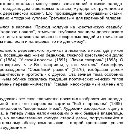
которая оставила массу ярких впечатлений о жизни народа.
ал городских дам в шелковых платьях, мундирных тружеников и
 деревенской жизни". Его произведение "Бабушкины сказки"
вано и тогда же куплено Третьяковым для картинной галереи.
лся в картине "Приход колдуна на крестьянскую свадьбу"
"хоровое начало", отмечено глубоким знанием деревенского
ые типы стариков написаны с конкретных людей и отличаются
 наш, если и напишешь, то не для смеху".
ольного деревенского мужика па лежанке, в избе, где у икон
н, посвященных жизни бедняков, тяжелой крестьянской доле:
" (1884), "У своей полосы" (1891), "Лихая свекровь" (1893). О
 картину. <...> Вот, жанристы, у кого учитесь". Атмосферу
оизведении "Семейный раздел" (1876), изобразив дележ
щитность и кротость - с другой. Эта вечная тема особенно
 чьем облике сказалась традиция поэтических женских типов
ремень передвижничества", "самый несокрушимый камень его
 художник все свое творчество посвятил изображению народа.
ной темы его творчества картина "Всё в прошлом" (1889).
мирающих "дворянских гнезд". Художник изображает сцену в
на, а теперь лишь напоминающим о них бывшей владелице,
, но величественная фигура старой дамы, погрузившейся в
тельному облику компаньонки - старой крестьянки, уныло
а художником.