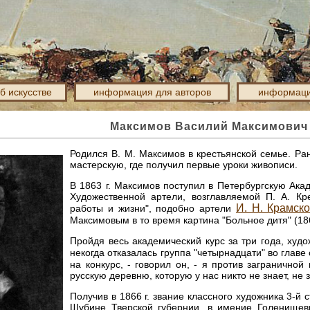
об искусстве
информация для авторов
информаци
Максимов Василий Максимович (
Родился В. М. Максимов в крестьянской семье. Ра
мастерскую, где получил первые уроки живописи.
В 1863 г. Максимов поступил в Петербургскую Ака
Художественной артели, возглавляемой П. А. Кр
И. Н. Крамско
работы и жизни", подобно артели
Максимовым в то время картина "Больное дитя" (18
Пройдя весь академический курс за три года, худ
некогда отказалась группа "четырнадцати" во главе
на конкурс, - говорил он, - я против загранично
русскую деревню, которую у нас никто не знает, не 
Получив в 1866 г. звание классного художника 3-й
Шубине Тверской губернии, в имение Голенищевы