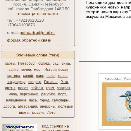
Последние два десяти
Россия, Санкт - Петербург
художники новых напра
наб. канала Грибоедова 148/150
смерти начал картину 
посмотреть на карте
искусства Максимов за
тел: +79219520128
+79646103876
e-mail:
petroartru@mail.ru
форма обратной связи
Ключевые слова (теги):
карты
,
Петербург
,
облака
,
сад
,
Зима
,
залив
,
вечер
,
мост
,
Историческая
картина
,
синий
,
парк
,
поле
,
толпа
,
Кугаевская Мар
натурщица
,
шедевр
,
Гатчина
,
Река
,
цветы
,
полет
,
пейзаж
,
храм
,
завтрак
,
дача
,
персонажи
,
рабочие
,
порт
,
наводнение
,
ваза
,
город
,
самовары
,
дорога
,
абстракция
,
анемоны
,
полевые
цветы
,
модель
,
Лето
,
код ссылки на
нашу галерею