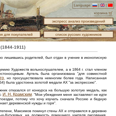
Language:
|
|
корзина
экспресс анализ произведений
я для покупателей
список русских художников
1844-1911)
но лишившись родителей, был отдан в учение в иконописную
демию Художеств вольнослушателем, а в 1864 г. стал членом
естоносцевым. Артель была организована "для совместной
го
, но просуществовала немногим более года. Написанная
64) была удостоена золотой медали АХ "за экспрессию".
ожник отказался от конкурса на большую золотую медаль, как
И. Н. Крамским
 с
. "Мои убеждения меня заставляют не идти
й поездки, потому что хочу изучать сначала Россию и бедную
знает деревенской нужды и горя".
 степени, Максимов покинул стены АХ и отправился в деревню
х-Кутузовых, на должность домашнего учителя рисования.