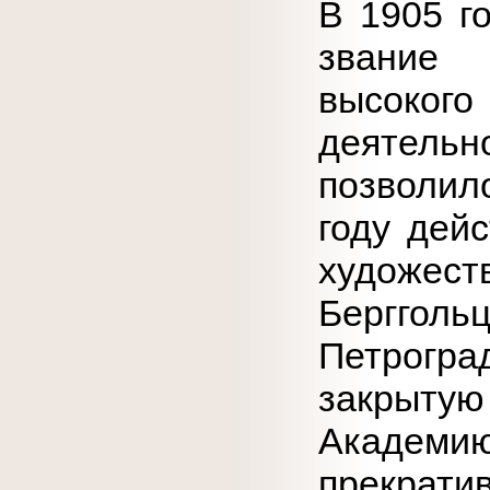
В 1905 г
звание 
высокого
деятель
позволило
году дей
художест
Берггол
Петрог
закрыт
Академ
прекрат