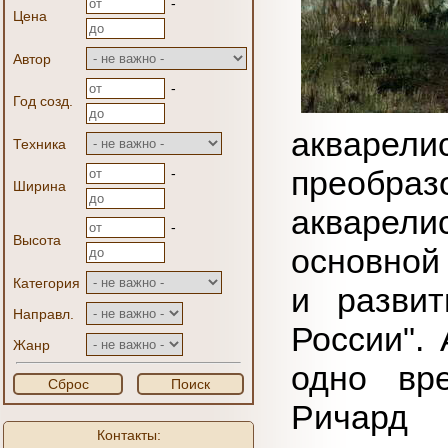
-
Цена
Автор
-
Год созд.
акварели
Техника
преобра
-
Ширина
акваре
-
Высота
основной
Категория
и разви
Направл.
России".
Жанр
одно вр
Сброс
Поиск
Ричард 
Контакты: