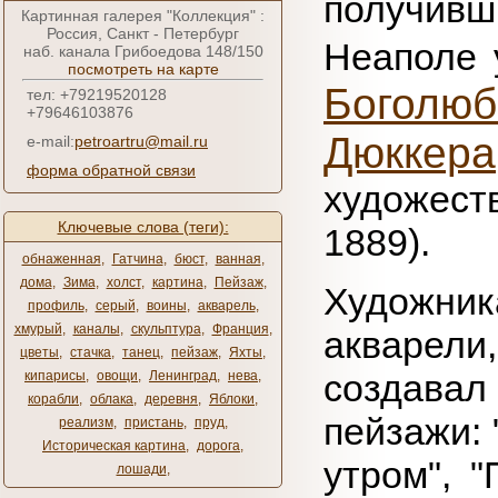
получив
Картинная галерея "Коллекция" :
Россия, Санкт - Петербург
Неаполе 
наб. канала Грибоедова 148/150
посмотреть на карте
Боголюб
тел: +79219520128
+79646103876
Дюккера
e-mail:
petroartru@mail.ru
форма обратной связи
художест
Ключевые слова (теги):
1889).
обнаженная
,
Гатчина
,
бюст
,
ванная
,
дома
,
Зима
,
холст
,
картина
,
Пейзаж
,
Художник
профиль
,
серый
,
воины
,
акварель
,
хмурый
,
каналы
,
скульптура
,
Франция
,
акварел
цветы
,
стачка
,
танец
,
пейзаж
,
Яхты
,
создава
кипарисы
,
овощи
,
Ленинград
,
нева
,
корабли
,
облака
,
деревня
,
Яблоки
,
пейзажи: 
реализм
,
пристань
,
пруд
,
Историческая картина
,
дорога
,
утром", 
лошади
,