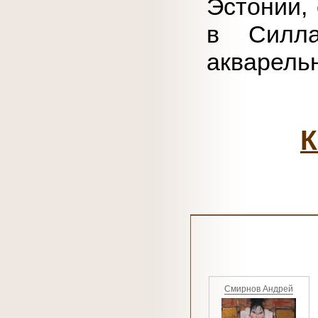
Эстонии,
в Силла
акварельн
К
Смирнов Андрей