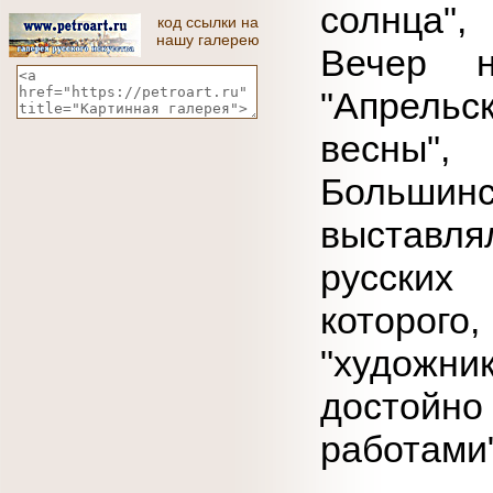
солнца",
код ссылки на
нашу галерею
Вечер н
"Апрель
весны"
Большинст
выставл
русски
которог
"художн
достойно
работами"