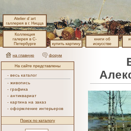
Atelier d´art
галлерея в г. Ницца
Коллекция
галерея в С-
книги об
и
Петербурге
купить картину
искусстве
на главную
форум
На сайте представлены
Алек
-
весь каталог
-
живопись
-
графика
-
антиквариат
-
картина на заказ
-
оформление интерьеров
Поиск по каталогу