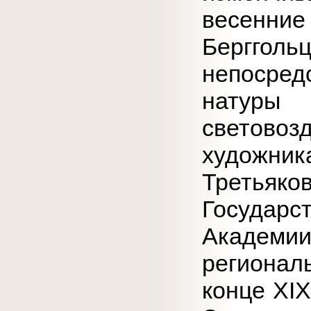
весенние
Берггол
непосред
натуры
светов
художник
Треть
Государс
Академ
регионал
конце XIX