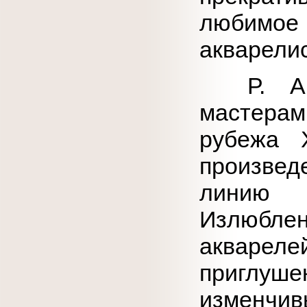
любимо
акварелис
Р. А. 
мастера
рубежа 
произве
линию 
Излюблен
акварел
приглуш
изменчи