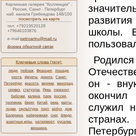
Картинная галерея "Коллекция" :
значите
Россия, Санкт - Петербург
наб. канала Грибоедова 148/150
развити
посмотреть на карте
тел: +79219520128
школы. 
+79646103876
e-mail:
petroartru@mail.ru
пользова
форма обратной связи
Родился 
Ключевые слова (теги):
Отечестве
люди
,
пейзаж
,
Франция
,
лошади
,
охота
,
фрукты
,
дорога
,
Санкт-
он - вну
Петербург
,
красота
,
моряки
,
виноград
,
сервиз
,
статуэтка
,
Река
,
горизонт
,
окончил 
бабочки
,
калина
,
парк
,
россия
,
тропинка
,
берег
,
Китай
,
река
,
карты
,
служил н
лодки
,
скульптура
,
порт
,
арбуз
,
дом
,
Балерина
,
набережная
,
снег
,
блюдо
,
странах
азартные игры
,
натюрморт
,
русалка
,
Петербу
женщина
,