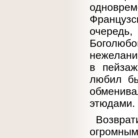
одновр
Францу
очередь
Боголюбо
нежелани
в пейзаж
любил бы
обменив
этюдами.
Возврати
огромным