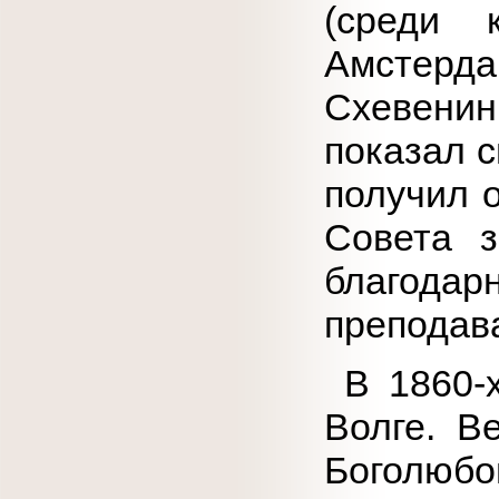
(среди 
Амстердам
Схевенинг
показал с
получил 
Совета 
благода
преподава
В 1860-х
Волге. В
Боголю