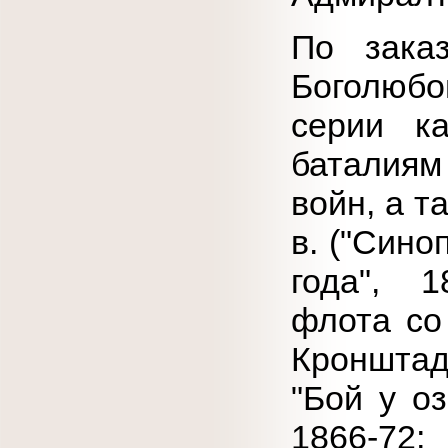
По зака
Боголюбо
серии к
баталиям
войн, а т
в. ("Сино
года", 1
флота со
Кронштад
"Бой у о
1866-72;