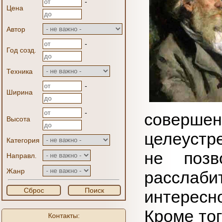
-
Цена
Автор
-
Год созд.
Техника
-
Ширина
-
соверше
Высота
целеустр
Категория
не поз
Направл.
Жанр
расслаб
Сброс
Поиск
интересн
Кроме тог
Контакты: