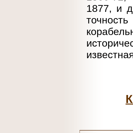
1877, и д
точность
корабел
историче
известная
К