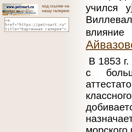
учился у
код ссылки на
нашу галерею
Виллева
влияни
Айвазов
В 1853 г.
с боль
аттеста
классног
добивае
назнача
морского 