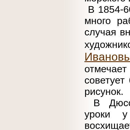
В 1854-60
много ра
случая в
художник
Иванов
отмечае
советует
рисунок.
В Дюссе
уроки 
восхищ