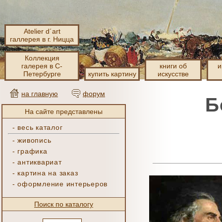
Atelier d´art
галлерея в г. Ницца
Коллекция
галерея в С-
книги об
и
Петербурге
купить картину
искусстве
на главную
форум
Б
На сайте представлены
-
весь каталог
-
живопись
-
графика
-
антиквариат
-
картина на заказ
-
оформление интерьеров
Поиск по каталогу