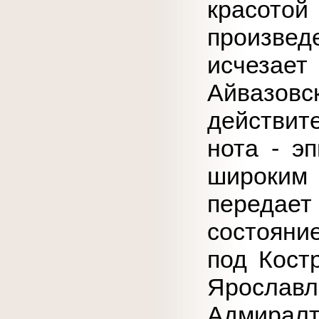
красото
произвед
исчезает
Айвазовс
действит
нота - э
широки
передае
состояни
под Кост
Ярославл
Адмиралте