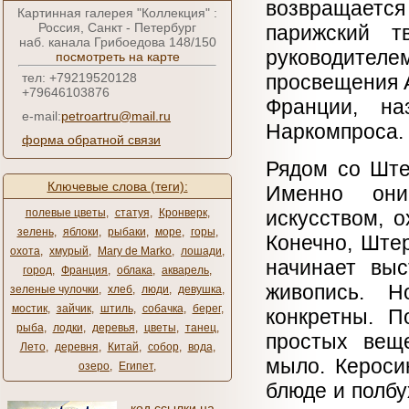
возвращается
Картинная галерея "Коллекция" :
Россия, Санкт - Петербург
парижский т
наб. канала Грибоедова 148/150
руководителе
посмотреть на карте
тел: +79219520128
просвещения А
+79646103876
Франции, н
e-mail:
petroartru@mail.ru
Наркомпроса.
форма обратной связи
Рядом со Ште
Ключевые слова (теги):
Именно они
полевые цветы
,
статуя
,
Кронверк
,
искусством, 
зелень
,
яблоки
,
рыбаки
,
море
,
горы
,
Конечно, Штер
охота
,
хмурый
,
Mary de Marko
,
лошади
,
начинает выс
город
,
Франция
,
облака
,
акварель
,
живопись. Н
зеленые чулочки
,
хлеб
,
люди
,
девушка
,
мостик
,
зайчик
,
штиль
,
собачка
,
берег
,
конкретны. П
рыба
,
лодки
,
деревья
,
цветы
,
танец
,
простых веще
Лето
,
деревня
,
Китай
,
собор
,
вода
,
мыло. Кероси
озеро
,
Египет
,
блюде и полбу
код ссылки на