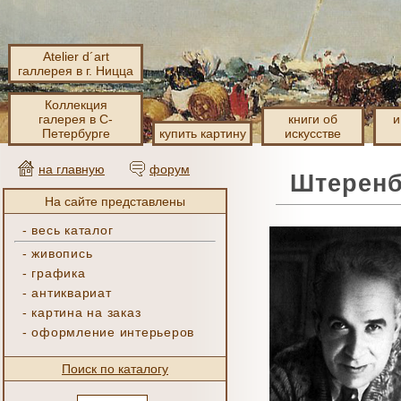
Atelier d´art
галлерея в г. Ницца
Коллекция
галерея в С-
книги об
и
Петербурге
купить картину
искусстве
на главную
форум
Штеренб
На сайте представлены
-
весь каталог
-
живопись
-
графика
-
антиквариат
-
картина на заказ
-
оформление интерьеров
Поиск по каталогу