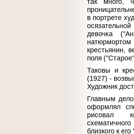
так много, 
проницательн
в портрете х
осязательной
девочка ("А
натюрмортом
крестьянин, 
поля ("Старое"
Таковы и кре
(1927) - возв
Художник дост
Главным дело
оформлял спе
рисовал кн
схематичного 
близкого к его