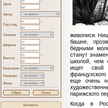
-
Цена
Автор
-
Год созд.
живописи. Нищ
Техника
башне, проз
-
Ширина
бедными моло
станут знаме
-
Высота
школой, чем 
ищет свой 
Категория
французского
Направл.
еще очень н
Жанр
художестве
Сброс
Поиск
парижского пе
Когда в Рос
Контакты: