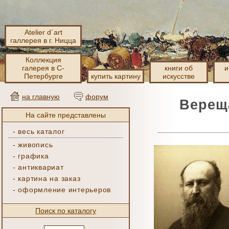
Atelier d´art
галлерея в г. Ницца
Коллекция
галерея в С-
книги об
и
Петербурге
купить картину
искусстве
на главную
форум
Вереща
На сайте представлены
-
весь каталог
-
живопись
-
графика
-
антиквариат
-
картина на заказ
-
оформление интерьеров
Поиск по каталогу