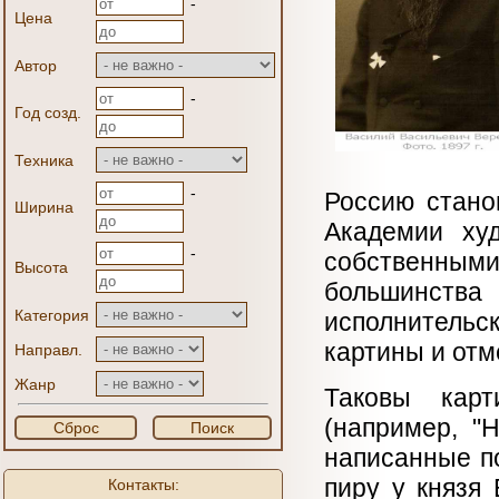
-
Цена
Автор
-
Год созд.
Техника
-
Россию стано
Ширина
Академии ху
-
собственными
Высота
большинст
Категория
исполнительс
картины и от
Направл.
Жанр
Таковы кар
(например, "
Сброс
Поиск
написанные п
пиру у князя
Контакты: