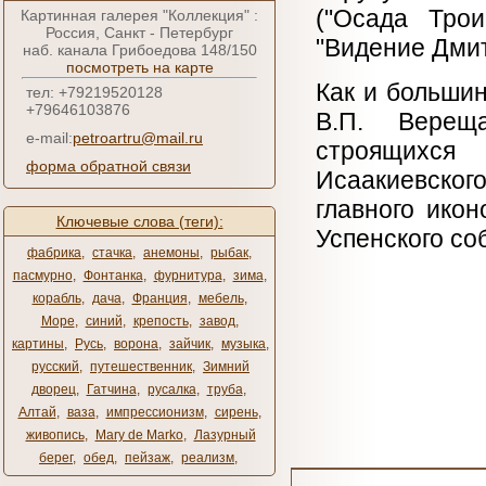
("Осада Трои
Картинная галерея "Коллекция" :
Россия, Санкт - Петербург
"Видение Дмит
наб. канала Грибоедова 148/150
посмотреть на карте
Как и большин
тел: +79219520128
+79646103876
В.П. Верещ
e-mail:
petroartru@mail.ru
строящихся 
форма обратной связи
Исаакиевског
главного ико
Ключевые слова (теги):
Успенского со
фабрика
,
стачка
,
анемоны
,
рыбак
,
пасмурно
,
Фонтанка
,
фурнитура
,
зима
,
корабль
,
дача
,
Франция
,
мебель
,
Море
,
синий
,
крепость
,
завод
,
картины
,
Русь
,
ворона
,
зайчик
,
музыка
,
русский
,
путешественник
,
Зимний
дворец
,
Гатчина
,
русалка
,
труба
,
Алтай
,
ваза
,
импрессионизм
,
сирень
,
живопись
,
Mary de Marko
,
Лазурный
берег
,
обед
,
пейзаж
,
реализм
,