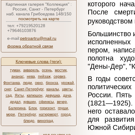
которого нач
Картинная галерея "Коллекция" :
Россия, Санкт - Петербург
После смерт
наб. канала Грибоедова 148/150
посмотреть на карте
руководством
тел: +79219520128
+79646103876
Большинство и
e-mail:
petroartru@mail.ru
исполненных
форма обратной связи
пером, напис
полотна худо
Ключевые слова (теги):
"Дены-Дер", "К
туман
,
акварель
,
осень
,
мостик
,
ананас
,
нева
,
пейзаж
,
сервиз
,
В годы совет
Фонтанка
,
люди
,
окно
,
бронза
,
урожай
,
политических
снег
,
Санкт-Петербург
,
каналы
,
цветы
,
России. Пять
сад
,
Яхты
,
капюшон
,
девушка
,
дача
,
(1821—1925).
дедал
,
кувшин
,
сфинксы
,
вечер
,
Балерина
,
Блок
,
горизонт
,
груши
,
него оставал
море
,
Петербург
,
натюрморт
,
город
,
для развития
блюдо
,
виноград
,
Южной Сибир
код ссылки на