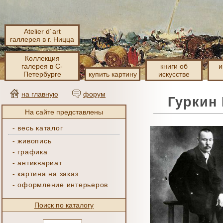
Atelier d´art
галлерея в г. Ницца
Коллекция
галерея в С-
книги об
и
Петербурге
купить картину
искусстве
на главную
форум
Гуркин 
На сайте представлены
-
весь каталог
-
живопись
-
графика
-
антиквариат
-
картина на заказ
-
оформление интерьеров
Поиск по каталогу