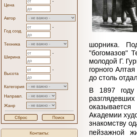
-
Цена
Автор
-
Год созд.
шорника. По
Техника
"богомазов" 
-
Ширина
молодой Г. Гу
горного Алтая
-
Высота
до столь отда
Категория
В 1897 году
Направл.
разглядевших
оказывается
Жанр
Академии худо
Сброс
Поиск
знакомству о
пейзажной ж
Контакты: