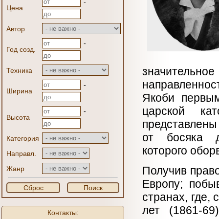
-
Цена
Автор
-
Год созд.
значительное
Техника
направленност
-
Ширина
Якоби первым
царской кат
-
Высота
представлены
от босяка д
Категория
которого обор
Направл.
Получив право
Жанр
Европу; побы
Сброс
Поиск
странах, где,
лет (1861-69
Контакты: