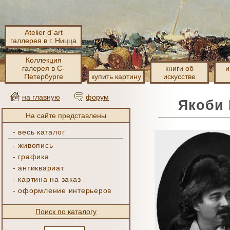
Atelier d´art
галлерея в г. Ницца
Коллекция
галерея в С-
книги об
и
Петербурге
купить картину
искусстве
на главную
форум
Якоби 
На сайте представлены
-
весь каталог
-
живопись
-
графика
-
антиквариат
-
картина на заказ
-
оформление интерьеров
Поиск по каталогу