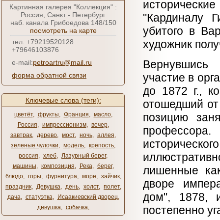
исторически
Картинная галерея "Коллекция" :
Россия, Санкт - Петербург
"Кардиналу Г
наб. канала Грибоедова 148/150
убитого в Ва
посмотреть на карте
тел: +79219520128
художник полу
+79646103876
Вернувшись 
e-mail:
petroartru@mail.ru
форма обратной связи
участие в орг
до 1872 г., 
Ключевые слова (теги):
отошедший от
цветёт
,
фрукты
,
Франция
,
масло
,
позицию зан
Россия
,
импрессионизм
,
вечер
,
профессора
завтрак
,
дерево
,
мост
,
ночь
,
аллея
,
историческог
зеленые чулочки
,
модель
,
крепость
,
иллюстративн
россия
,
хлеб
,
Лазурный берег
,
машины
,
композиция
,
Река
,
берег
,
лишенные как
блюдо
,
горы
,
фурнитура
,
море
,
зайчик
,
дворе импер
праздник
,
Девушка
,
день
,
холст
,
полет
,
дом", 1878, 
дача
,
статуэтка
,
Исаакиевский дворец
,
девушка
,
собачка
,
постепенно уг