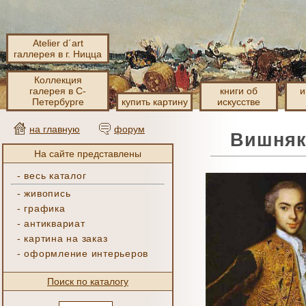
Atelier d´art
галлерея в г. Ницца
Коллекция
галерея в С-
книги об
и
Петербурге
купить картину
искусстве
на главную
форум
Вишняк
На сайте представлены
-
весь каталог
-
живопись
-
графика
-
антиквариат
-
картина на заказ
-
оформление интерьеров
Поиск по каталогу