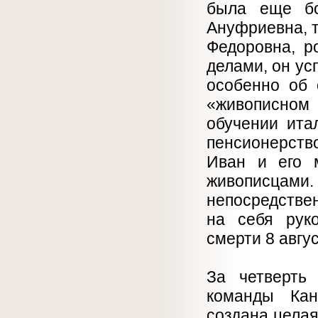
была еще бо
Ануфриевна, т
Федоровна, р
делами, он ус
особенно об 
«живописном 
обучении ита
пенсионерств
Иван и его 
живописцам
непосредстве
на себя рук
смерти 8 авгус
За четверть 
команды Кан
создана целая