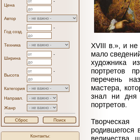
-
Цена
Автор
-
Год созд.
XVIII в.», и н
Техника
мало сведений
-
Ширина
художника и
портретов п
-
Высота
перечень на
мастера, кот
Категория
знал ни дня 
Направл.
портретов.
Жанр
Сброс
Поиск
Т
ворческая 
родившегося 
Контакты:
величества 