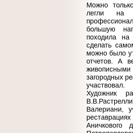
Можно только
легли на 
профессиона
большую наг
походила на 
сделать само
можно было ут
отчетов. А в
живописным
загородных ре
участвовал.
Художник р
В.В.Растре
Валериани, у
реставрациях
Аничкового 