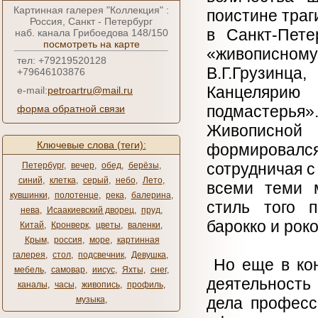
Картинная галерея "Коллекция" :
поистине траг
Россия, Санкт - Петербург
в Санкт-Пете
наб. канала Грибоедова 148/150
посмотреть на карте
«живописно
тел: +79219520128
В.Г.Грузинца
+79646103876
Канцелярию
e-mail:
petroartru@mail.ru
подмастерь
форма обратной связи
Живописно
Ключевые слова (теги):
формировалс
сотрудничая с
Петербург
,
вечер
,
обед
,
берёзы
,
синий
,
клетка
,
серый
,
небо
,
Лето
,
всеми теми м
кувшинки
,
полотенце
,
река
,
балерина
,
стиль того п
нева
,
Исаакиевский дворец
,
пруд
,
барокко и роко
Китай
,
Кронверк
,
цветы
,
валенки
,
Крым
,
россия
,
море
,
картинная
галерея
,
стол
,
подсвечник
,
Девушка
,
Но еще в кон
мебель
,
самовар
,
иисус
,
Яхты
,
снег
,
деятельность
каналы
,
часы
,
живопись
,
профиль
,
дела професс
музыка
,