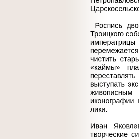
Петропавловск
Царскосельско
Роспись двор
Троицкого соб
императри
перемежаетс
чистить стар
«каймы» пла
переставлять
выступать эк
живописным
иконографии 
лики.
Иван Яковле
творческие с