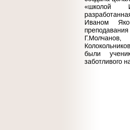
«школой И
разработанн
Иваном Яко
преподаван
Г.Молчанов,
Колокольнико
были ученик
заботливого н