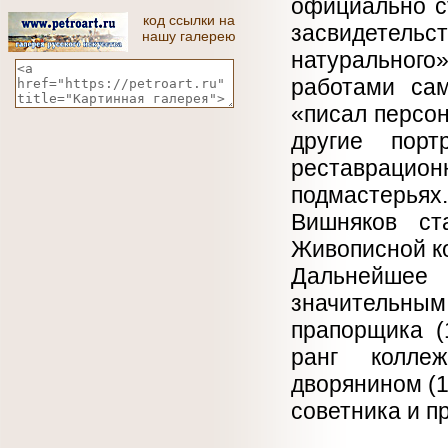
официально с
код ссылки на
засвидетельст
нашу галерею
натуральног
работами сам
«писал персон
другие порт
реставрацио
подмастерьях
Вишняков ст
Живописной к
Дальнейше
значительны
прапорщика (1
ранг колле
дворянином (1
советника и пр