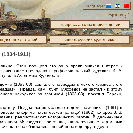
Language:
|
|
корзина
экспресс анализ произведений
я для покупателей
список русских художников
(1834-1911)
рянина. Отец поощрял его рано проявившийся интерес к
де рисование преподавал профессиональный художник И. А.
оступил в Академию Художеств.
демии (1853-63), совпало с периодом тяжелого кризиса этого
надцати". Правда, сам "бунт" Мясоедов не застал - к этому
онера находился за границей (1863-68), посетил Берлин,
картину "Поздравление молодых в доме помещика" (1861) и
епьева из корчмы на литовской границе" (1862), которое В. В.
здания реалистических исторических картин. В дальнейшем
 живописи Мясоедова постоянно, параллельно с картинами
 очень тесно сближались, порой переходя друг в друга.