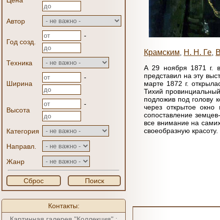
Цена
Автор
-
Год созд.
Крамским
Н. Н. Ге
В
,
,
Техника
А 29 ноября 1871 г. 
представил на эту выс
-
Ширина
марте 1872 г. открыла
Тихий провинциальный 
подложив под голову к
-
через открытое окно 
Высота
сопоставление земцев-
все внимание на самих
своеобразную красоту.
Категория
Направл.
Жанр
Сброс
Поиск
Контакты:
Картинная галерея "Коллекция" :