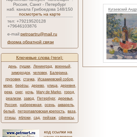
Россия, Санкт - Петербург
наб. канала Грибоедова 148/150
Кугаевский Анд
посмотреть на карте
тел: +79219520128
+79646103876
e-mail:
petroartru@mail.ru
форма обратной связи
Ключевые слова (теги):
день
,
пушки
,
Ленинград
,
военный
,
зимородок
,
человек
,
Балерина
,
грузовик
,
стачка
,
Исаакиевский собор
,
море
,
берёзы
,
дерево
,
улица
,
деревня
,
река
,
снег
,
ночь
,
Mary de Marko
,
город
,
реализм
,
завод
,
Петербург
,
деревья
,
Россия
,
набережная
,
осень
,
акварель
,
белый
,
петропавловская крепость
,
ваза
,
птицы
,
яблоки
,
сад
,
пейзаж
,
сфинксы
,
код ссылки на
нашу галерею