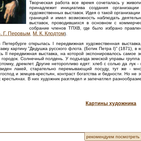
Творческая работа все время сочеталась у живоп
принадлежит инициатива создания организации
художественных выставок. Идея о такой организации 
границей и имел возможность наблюдать деятельн
выставок, проводившихся в основном с коммерче
собрание членов ТПХВ, где было избрано правле
. Г. Перовым
М. К. Клодтом
,
).
в Петербурге открылась I передвижная художественная выставка
тавку картину "Дедушка русского флота. (Ботик Петра I)" (1871), 
сь II передвижная выставка, на которой экспонировалось самое з
городок. Солнечный полдень. У подъезда земской управы группа 
отомку, дремлет. Другие неторопливо едят: хлеб с солью да лук - 
виден лакей, старательно перемывающий посуду, тут же - мн
господ и земцев-крестьян, контраст богатства и бедности. Но не 
 крестьянах. В них художник разглядел и запечатлел разнообрази
Картины художника
рекомендуем посмотреть