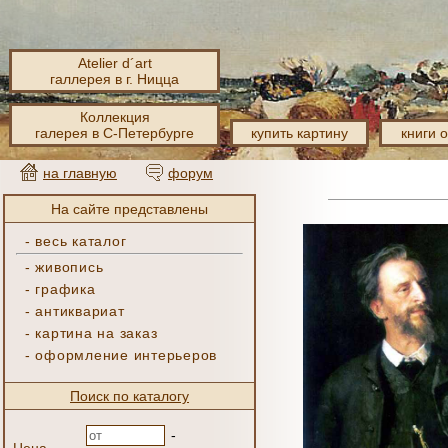
Atelier d´art
галлерея в г. Ницца
Коллекция
галерея в С-Петербурге
купить картину
книги 
на главную
форум
На сайте представлены
-
весь каталог
-
живопись
-
графика
-
антиквариат
-
картина на заказ
-
оформление интерьеров
Поиск по каталогу
-