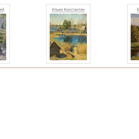
рей
Ильин Константин
Б