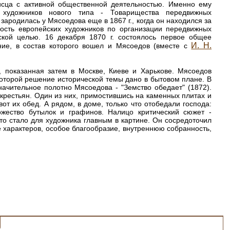
исца с активной общественной деятельностью. Именно ему
 художников нового типа - Товарищества передвижных
зародилась у Мясоедова еще в 1867 г., когда он находился за
ость европейских художников по организации передвижных
ской целью. 16 декабря 1870 г. состоялось первое общее
И. Н.
ние, в состав которого вошел и Мясоедов (вместе с
, показанная затем в Москве, Киеве и Харькове. Мясоедов
в которой решение исторической темы дано в бытовом плане. В
начительное полотно Мясоедова - "Земство обедает" (1872).
крестьян. Один из них, примостившись на каменных плитах и
вот их обед. А рядом, в доме, только что отобедали господа:
ожество бутылок и графинов. Налицо критический сюжет -
это стало для художника главным в картине. Он сосредоточил
е характеров, особое благообразие, внутреннюю собранность,