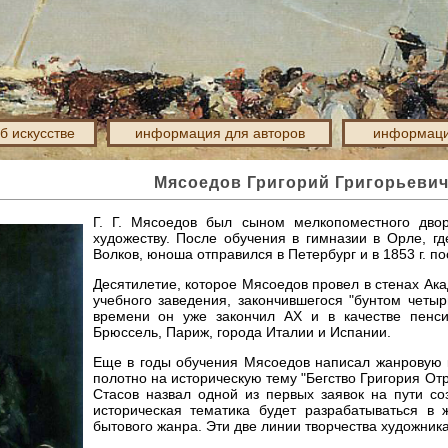
об искусстве
информация для авторов
информаци
Мясоедов Григорий Григорьевич 
Г. Г. Мясоедов был сыном мелкопоместного дво
художеству. После обучения в гимназии в Орле, г
Волков, юноша отправился в Петербург и в 1853 г. п
Десятилетие, которое Мясоедов провел в стенах Ака
учебного заведения, закончившегося "бунтом четыр
времени он уже закончил АХ и в качестве пенси
Брюссель, Париж, города Италии и Испании.
Еще в годы обучения Мясоедов написал жанровую 
полотно на историческую тему "Бегство Григория Отр
Стасов назвал одной из первых заявок на пути со
историческая тематика будет разрабатываться в
бытового жанра. Эти две линии творчества художника