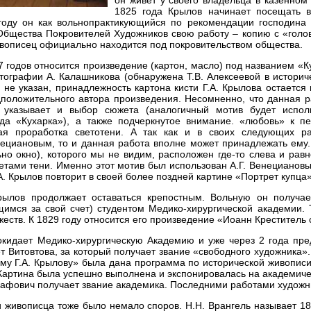
он живет у своего владельца в казенном 
1825 года Крылов начинает посещать в
году он как вольнопрактикующийся по рекомендации господина
Общества Покровителей Художников свою работу – копию с «голо
ивописец официально находится под покровительством общества.
7 годов относится произведение (картон, масло) под названием «
тографии А. Калашникова (обнаружена Т.В. Алексеевой в историче
 не указан, принадлежность картона кисти Г.А. Крылова остаетс
дположительного автора произведения. Несомненно, что данная 
 указывает и выбор сюжета (аналогичный мотив будет испо
да «Кухарка»), а также подчеркнутое внимание. «любовь» к пе
ая проработка светотени. А так как и в своих следующих ра
ециановым, то и данная работа вполне может принадлежать ему. 
но окно), которого мы не видим, расположен где-то слева и ра
ами тени. Именно этот мотив был использован А.Г. Венециановы
А. Крылов повторит в своей более поздней картине «Портрет купца»
рылов продолжает оставаться крепостным. Вольную он получае
имся за свой счет) студентом Медико-хирургической академии.
еств. К 1829 году относится его произведение «Иоанн Креститель с
окидает Медико-хирургическую Академию и уже через 2 года пре
т Витовтова, за который получает звание «свободного художника».
му Г.А. Крылову» была дана программа по исторической живопис
артина была успешно выполнена и экспонировалась на академическо
афович получает звание академика. Последними работами художни
 живописца тоже было немало споров. Н.Н. Врангель называет 18