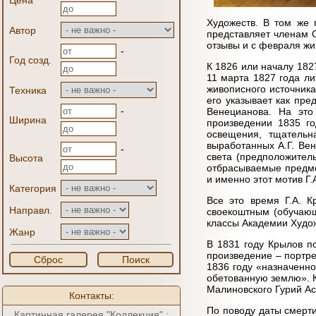
Цена
Художеств. В том же 
Автор
представляет членам 
отзывы и с февраля ж
-
Год созд.
К 1826 или началу 182
11 марта 1827 года ли
живописного источника
Техника
его указывает как пре
-
Венецианова. На это
Ширина
произведении 1835 го
освещения, тщательн
выработанных А.Г. Вен
-
света (предположитель
Высота
отбрасываемые предмет
и именно этот мотив Г.
Категория
Все это время Г.А. К
Направл.
своекоштным (обучающ
классы Академии Худож
Жанр
В 1831 году Крылов п
произведение – портре
Сброс
Поиск
1836 году «назначенно
обетованную землю». К
Малиновского Гурий Ас
Контакты:
По поводу даты смерти
Картинная галерея "Коллекция" :