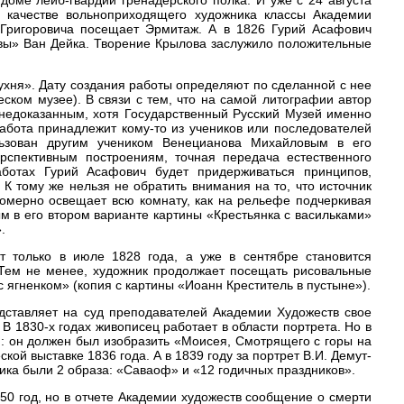
доме лейб-гвардии гренадерского полка. И уже с 24 августа
 качестве вольноприходящего художника классы Академии
 Григоровича посещает Эрмитаж. А в 1826 Гурий Асафович
вы» Ван Дейка. Творение Крылова заслужило положительные
Кухня». Дату создания работы определяют по сделанной с нее
ском музее). В связи с тем, что на самой литографии автор
я недоказанным, хотя Государственный Русский Музей именно
работа принадлежит кому-то из учеников или последователей
льзован другим учеником Венецианова Михайловым в его
рспективным построениям, точная передача естественного
ботах Гурий Асафович будет придерживаться принципов,
К тому же нельзя не обратить внимания на то, что источник
вномерно освещает всю комнату, как на рельефе подчеркивая
м в его втором варианте картины «Крестьянка с васильками»
.
т только в июле 1828 года, а уже в сентябре становится
 Тем не менее, художник продолжает посещать рисовальные
 ягненком» (копия с картины «Иоанн Креститель в пустыне»).
дставляет на суд преподавателей Академии Художеств свое
 В 1830-х годах живописец работает в области портрета. Но в
и: он должен был изобразить «Моисея, Смотрящего с горы на
й выставке 1836 года. А в 1839 году за портрет В.И. Демут-
ка были 2 образа: «Саваоф» и «12 годичных праздников».
50 год, но в отчете Академии художеств сообщение о смерти