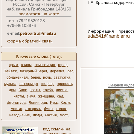
Г.А. Крылова содержит
Россия, Санкт - Петербург
наб. канала Грибоедова 148/150
посмотреть на карте
тел: +79219520128
+79646103876
Информация предост
e-mail:
petroartru@mail.ru
uda541@rambler.ru
форма обратной связи
Ключевые слова (теги):
крым
,
воины
,
композиция
,
город
,
Пейзаж
,
Лазурный берег
,
деревня
,
лес
,
обнаженная
,
берег
,
ночь
,
статуэтка
,
музыка
,
натюрморт
,
шедевр
,
крепость
,
Смирнов Андр
дом
,
Блок
,
цветы
,
труба
,
листья
,
карты
,
зима
,
женщина
,
сад
,
фурнитура
,
Ленинград
,
Русь
,
Крым
,
мостик
,
акварель
,
букет
,
толпа
,
наводнение
,
люди
,
Россия
,
мост
,
код ссылки на
нашу галерею