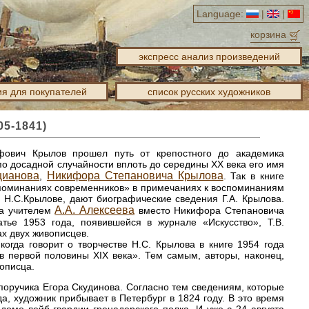
Language:
|
|
корзина
экспресс анализ произведений
я для покупателей
список русских художников
5-1841)
фович Крылов прошел путь от крепостного до академика
по досадной случайности вплоть до середины XX века его имя
цианова
Никифора Степановича Крылова
,
. Так в книге
споминаниях современников» в примечаниях к воспоминаниям
о Н.С.Крылове, дают биографические сведения Г.А. Крылова.
А.А. Алексеева
да учителем
вместо Никифора Степановича
тье 1953 года, появившейся в журнале «Искусство», Т.В.
ах двух живописцев.
когда говорит о творчестве Н.С. Крылова в книге 1954 года
в первой половины XIX века». Тем самым, авторы, наконец,
вописца.
оручика Егора Скудинова. Согласно тем сведениям, которые
да, художник прибывает в Петербург в 1824 году. В это время