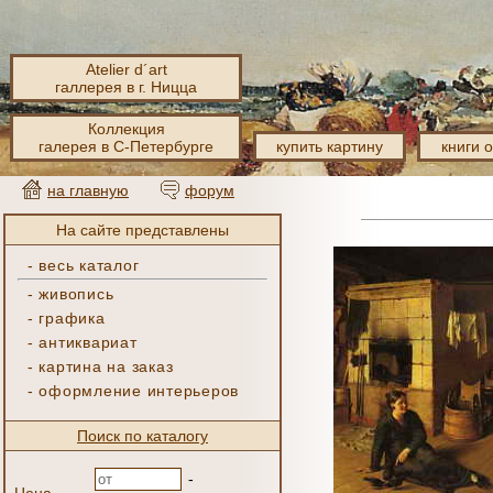
Atelier d´art
галлерея в г. Ницца
Коллекция
галерея в С-Петербурге
купить картину
книги 
на главную
форум
На сайте представлены
-
весь каталог
-
живопись
-
графика
-
антиквариат
-
картина на заказ
-
оформление интерьеров
Поиск по каталогу
-