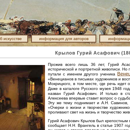
об искусстве
информация для авторов
информаци
Крылов Гурий Асафович (180
Прожив всего лишь 36 лет, Гурий Аса
исторической и портретной живописи. Но 
Вене
путали с именем другого ученика
«Венецианов в письмах художников и во
Мокрицкого, в том месте, где речь идет 
Даже в каталоге Русского музея 1948 го
назван Гурий Асафович. И только в ста
Алексеева впервые ставит вопрос о судьб
Эту же тему поднимает и А.Н. Савинов, 
«Очерки о жизни и творчестве художнико
проливают свет на жизнь и творчество жи
Гурий Асафович Крылов был крепостным п
сообщает Н.Н. Врангель в статье 1907 го