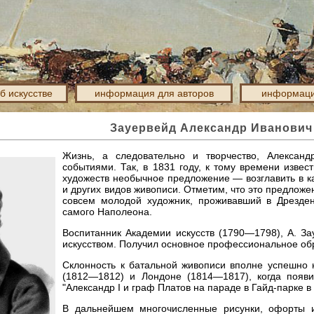
об искусстве
информация для авторов
информаци
Зауервейд Александр Иванович 
Жизнь, а следовательно и творчество, Алексан
событиями. Так, в 1831 году, к тому времени изве
художеств необычное предложение — возглавить в к
и других видов живописи. Отметим, что это предлож
совсем молодой художник, проживавший в Дрезде
самого Наполеона.
Воспитанник Академии искусств (1790—1798), А. З
искусством. Получил основное профессиональное об
Склонность к батальной живописи вполне успешно 
(1812—1812) и Лондоне (1814—1817), когда появи
"Александр I и граф Платов на параде в Гайд-парке в 
В дальнейшем многочисленные рисунки, офорты и