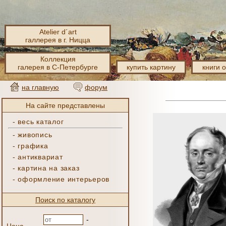
Atelier d´art
галлерея в г. Ницца
Коллекция
галерея в С-Петербурге
купить картину
книги 
на главную
форум
На сайте представлены
-
весь каталог
-
живопись
-
графика
-
антиквариат
-
картина на заказ
-
оформление интерьеров
Поиск по каталогу
-