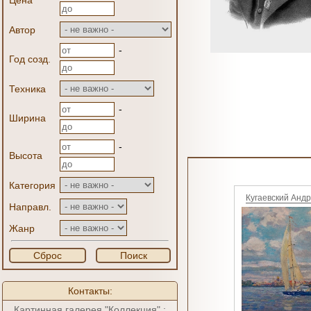
Цена
Автор
-
Год созд.
Техника
-
Ширина
-
Высота
Категория
Кугаевский Анд
Направл.
Жанр
Сброс
Поиск
Контакты:
Картинная галерея "Коллекция" :