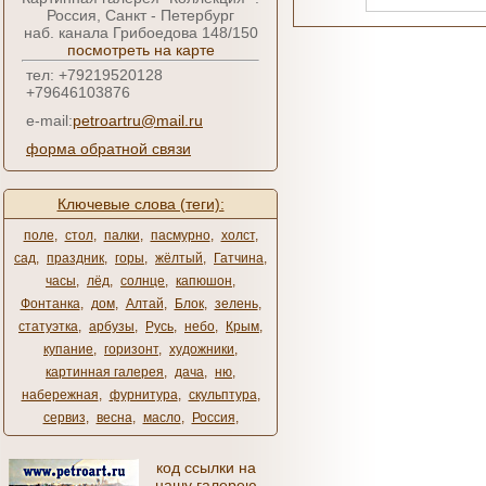
Россия, Санкт - Петербург
наб. канала Грибоедова 148/150
посмотреть на карте
тел: +79219520128
+79646103876
e-mail:
petroartru@mail.ru
форма обратной связи
Ключевые слова (теги):
поле
,
стол
,
палки
,
пасмурно
,
холст
,
сад
,
праздник
,
горы
,
жёлтый
,
Гатчина
,
часы
,
лёд
,
солнце
,
капюшон
,
Фонтанка
,
дом
,
Алтай
,
Блок
,
зелень
,
статуэтка
,
арбузы
,
Русь
,
небо
,
Крым
,
купание
,
горизонт
,
художники
,
картинная галерея
,
дача
,
ню
,
набережная
,
фурнитура
,
скульптура
,
сервиз
,
весна
,
масло
,
Россия
,
код ссылки на
нашу галерею