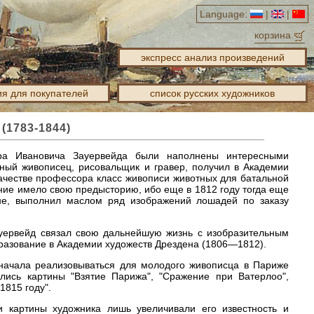
Language:
|
|
корзина
экспресс анализ произведений
я для покупателей
список русских художников
(1783-1844)
дра Ивановича Зауервейда были наполнены интересными
стный живописец, рисовальщик и гравер, получил в Академии
ачестве профессора класс живописи животных для батальной
ение имело свою предысторию, ибо еще в 1812 году тогда еще
не, выполнил маслом ряд изображений лошадей по заказу
ауервейд связал свою дальнейшую жизнь с изобразительным
разование в Академии художеств Дрездена (1806—1812).
начала реализовываться для молодого живописца в Париже
лись картины "Взятие Парижа", "Сражение при Ватерлоо",
1815 году".
 картины художника лишь увеличивали его известность и