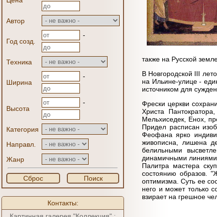
Цена
Автор
-
Год созд.
также на Русской земле
Техника
В Новгородской III ле
-
на Ильине-улице - ед
Ширина
источником для суждени
-
Фрески церкви сохран
Высота
Христа Пантократора
Мельхиседек, Енох, пр
Придел расписан изоб
Категория
Феофана ярко индивид
живописна, лишена д
Направл.
белильными высветл
динамичными линиями. 
Жанр
Палитра мастера скуп
состоянию образов. "
Сброс
Поиск
оптимизма. Суть ее со
него и может только с
взирает на грешное чел
Контакты:
Картинная галерея "Коллекция" :