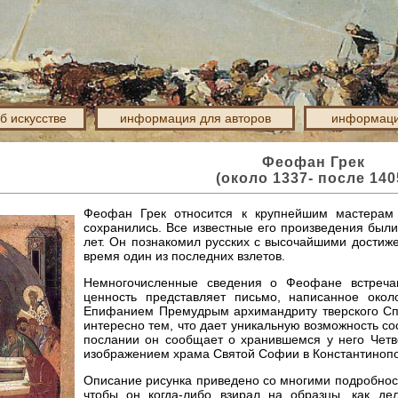
об искусстве
информация для авторов
информаци
Феофан Грек
(около 1337- после 140
Феофан Грек относится к крупнейшим мастерам 
сохранились. Все известные его произведения были
лет. Он познакомил русских с высочайшими достиже
время один из последних взлетов.
Немногочисленные сведения о Феофане встречаю
ценность представляет письмо, написанное око
Епифанием Премудрым архимандриту тверского С
интересно тем, что дает уникальную возможность с
послании он сообщает о хранившемся у него Чет
изображением храма Святой Софии в Константиноп
Описание рисунка приведено со многими подробностя
чтобы он когда-либо взирал на образцы, как д