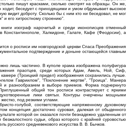
столько пишут красками, сколько смотрят на образцы. Он же,
но ходит, беседует с приходящими и умом обдумывает высокое
ю видит доброту. Сколько бы с ним кто ни беседовал, не мог
м" и его хитростному строению".
, книги изограф нарочитый и среди иконописцев отменный
в Константинополе, Халкидоне, Галате, Кафе (Феодосии), а
орится о росписи им новгородской церкви Спаса Преображения
окументальное подтверждение и доныне остающейся главным
ожно лишь частично. В куполе храма изображена полуфигура
ажения праотцев, среди которых Адам, Авель, Ной, Сиф,
й камере (Троицкий придел) изображения сохранились лучше.
гелом Гавриилом", "Поклонение жертве", "Троица". Манера
ой и разнообразием в выборе приемов. Форма подчеркнуто
Приглушенный общий тон росписи контрастирует с яркими
ухотворенные лики святых. Контуры очерчены мощными
жестко, под резкими углами.
бристо-голубой, соответствующие напряженному духовному
том концепция достаточно суровая, далекая от обыденного
зультате которой он оказался почти безнадежно удаленным от
 безжалостного судьи, образ которого с крайней суровостью
ль русского средневекового искусства В. В. Бычков.