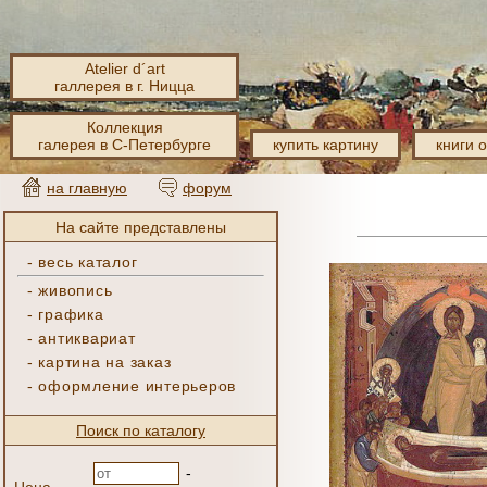
Atelier d´art
галлерея в г. Ницца
Коллекция
галерея в С-Петербурге
купить картину
книги 
на главную
форум
На сайте представлены
-
весь каталог
-
живопись
-
графика
-
антиквариат
-
картина на заказ
-
оформление интерьеров
Поиск по каталогу
-