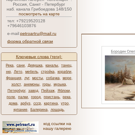
Россия, Санкт - Петербург
наб. канала Грибоедова 148/150
посмотреть на карте
тел: +79219520128
+79646103876
e-mail:
petroartru@mail.ru
форма обратной связи
Бородин Олег
Ключевые слова (теги):
Река
,
сани
,
Девушка
,
каналы
,
танец
,
ню
,
Лето
,
мебель
,
стройка
,
корабли
,
Франция
,
луг
,
мосты
,
собачка
,
море
,
холст
,
анемоны
,
горы
,
музыка
,
Петербург
,
завод
,
Пейзаж
,
Яблоки
,
поле
,
палки
,
город
,
пристань
,
река
,
дома
,
арбуз
,
ссср
,
картина
,
утро
,
купание
,
Балерина
,
лошадь
,
код ссылки на
нашу галерею