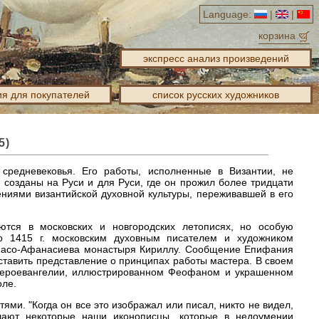
Language:
|
|
корзина
экспресс анализ произведений
я для покупателей
список русских художников
5)
средневековья. Его работы, исполненные в Византии, не
 созданы на Руси и для Руси, где он прожил более тридцати
ниями византийской духовной культуры, переживавшей в его
тся в московских и новгородских летописях, но особую
ло 1415 г. московским духовным писателем и художником
пасо-Афанасиева монастыря Кириллу. Сообщение Епифания
оставить представление о принципах работы мастера. В своем
вероевангелии, иллюстрированном Феофаном и украшенном
оле.
ми. "Когда он все это изображал или писал, никто не видел,
елают некоторые наши иконописцы, которые в недоумении