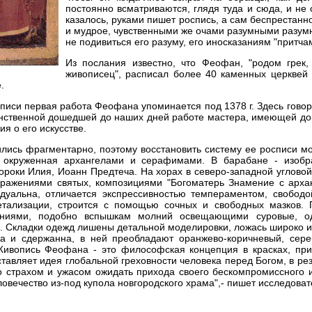
постоянно всматриваются, глядя туда и сюда, и не 
казалось, руками пишет роспись, а сам беспрестан
и мудрое, чувственными же очами разумными разумну
не подивиться его разуму, его иносказаниям "притча
Из послания известно, что Феофан, "родом грек
живописец", расписал более 40 каменных церквей 
.
тописи первая работа Феофана упоминается под 1378 г. Здесь гов
инственной дошедшей до наших дней работе мастера, имеющей д
я о его искусстве.
ились фрагментарно, поэтому восстановить систему ее росписи м
, окруженная архангелами и серафимами. В барабане - изобр
ороки Илия, Иоанн Предтеча. На хорах в северо-западной углово
ражениями святых, композициями "Богоматерь Знамение с архан
уальна, отличается экспрессивностью темпераментом, свобод
етализации, строится с помощью сочных и свободных мазков. 
ениями, подобно вспышкам молний освещающими суровые, од
Складки одежд лишены детальной моделировки, ложась широко и 
а и сдержанна, в ней преобладают оранжево-коричневый, сере
Живопись Феофана - это философская концепция в красках, при
ставляет идея глобальной греховности человека перед Богом, в ре
о страхом и ужасом ожидать прихода своего бескомпромиссного и
овечество из-под купола новгородского храма",- пишет исследовате