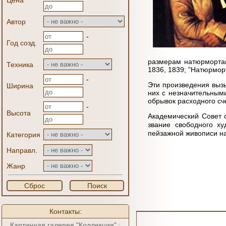
Цена
Автор
-
Год созд.
размерам натюрмортам
Техника
1836, 1839; "Натюрморт
-
Эти произведения вызы
Ширина
них с незначительным
обрывок расходного сч
-
Высота
Академический Совет 
звание свободного х
пейзажной живописи на 
Категория
Направл.
Жанр
Сброс
Поиск
Контакты:
Картинная галерея "Коллекция" :