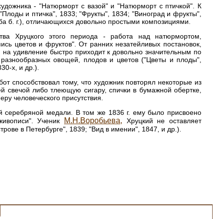
удожника - "Натюрморт с вазой" и "Натюрморт с птичкой". К
Плоды и птичка", 1833; "Фрукты", 1834; "Виноград и фрукты",
ба б. г.), отличающихся довольно простыми композициями.
ства Хруцкого этого периода - работа над натюрмортом,
сь цветов и фруктов". От ранних незатейливых постановок,
й на удивление быстро приходит к довольно значительным по
азнообразных овощей, плодов и цветов ("Цветы и плоды",
0-х, и др.).
от способствовал тому, что художник повторял некоторые из
й свечой либо тлеющую сигару, спички в бумажной обертке,
еру человеческого присутствия.
й серебряной медали. В том же 1836 г. ему было присвоено
М.Н.Воробьева,
живописи". Ученик
Хруцкий не оставляет
ве в Петербурге", 1839; "Вид в имении", 1847, и др.).