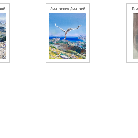
рий
Змитрович Дмитрий
Тим