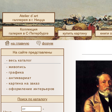
Atelier d´art
галлерея в г. Ницца
Коллекция
галерея в С-Петербурге
купить картину
книги 
на главную
форум
На сайте представлены
-
весь каталог
-
живопись
-
графика
-
антиквариат
-
картина на заказ
-
оформление интерьеров
Поиск по каталогу
-