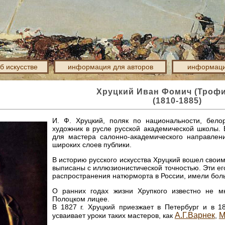
об искусстве
информация для авторов
информаци
Хруцкий Иван Фомич (Троф
(1810-1885)
И. Ф. Хруцкий, поляк по национальности, бело
художник в русле русской академической школы.
для мастера салонно-академического направлен
широких слоев публики.
В историю русского искусства Хруцкий вошел сво
выписаны с иллюзионистической точностью. Эти ег
распространения натюрморта в России, имели боль
О ранних годах жизни Хрупкого известно не м
Полоцком лицее.
В 1827 г. Хруцкий приезжает в Петербург и в 1
А.Г.Варнек
М
усваивает уроки таких мастеров, как
,