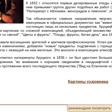
К 1832 г. относятся первые датированные этюды х
ним примыкает группа других подобных же работ ("
"Натюрморт с яблоками, виноградом и лимоном", о
Так обозначается главное направление творче
именуемым в официальных документах как "живопи
состоящих лишь из нескольких предметов, Хруцки
-картинам со сложной композицией, объединяющей множество р
 со свечой", "Цветы и фрукты", "Плоды, фрукты, битая дичь", все 183
вали восхищение зрителей и критиков-профессионалов. Успех раб
и изменениями, добавляя "новые" предметы: подсвечник с горяще
ета с лежащей на нем мелочью. Это вносило в композицию атмосф
отметил натюрморты Хруцкого: в 1836 г. он был удостоен большо
удожника "во внимание к хорошим сведениям в ландшафтной 
протяжении всего последующего творчества ("Вид на Елагином остро
Картины художника
рекомендуем посмотреть