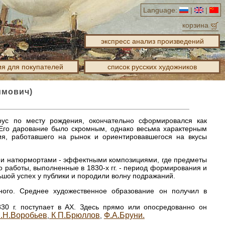
Language:
|
|
корзина
экспресс анализ произведений
я для покупателей
список русских художников
имович)
рус по месту рождения, окончательно сформировался как
 Его дарование было скромным, однако весьма характерным
ия, работавшего на рынок и ориентировавшегося на вкусы
ими натюрмортами - эффектными композициями, где предметы
о работы, выполненные в 1830-х гг. - период формирования и
шой успех у публики и породили волну подражаний.
ного. Среднее художественное образование он получил в
830 г. поступает в АХ. Здесь прямо или опосредованно он
.Н.Воробьев
К П.Брюллов
Ф.А.Бруни.
,
,