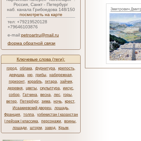
Россия, Санкт - Петербург
наб. канала Грибоедова 148/150
Змитрович Дмит
посмотреть на карте
тел: +79219520128
+79646103876
e-mail:
petroartru@mail.ru
форма обратной связи
Ключевые слова (теги):
город
,
облака
,
фурнитура
,
крепость
,
девушка
,
ню
,
грибы
,
набережная
,
горизонт
,
корабль
,
гитара
,
зайчик
,
деревня
,
цветы
,
скульптура
,
иисус
,
собор
,
Гатчина
,
весна
,
лес
,
горы
,
ветер
,
Петербург
,
зима
,
ночь
,
крест
,
Исаакиевский дворец
,
лошадь
,
Франция
,
толпа
,
узбекистан ǀ казахстан
ǀ пейзаж ǀ классика
,
персонажи
,
воины
,
лошади
,
шторм
,
завод
,
Крым
,