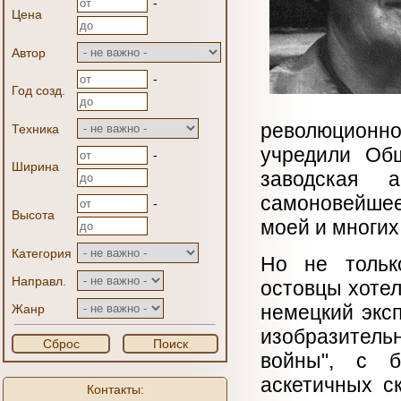
-
Цена
Автор
-
Год созд.
революционно
Техника
учредили Общ
-
Ширина
заводская 
самоновейшее
-
Высота
моей и многих
Категория
Но не только
Направл.
остовцы хоте
немецкий эксп
Жанр
изобразител
Сброс
Поиск
войны", с б
аскетичных с
Контакты: