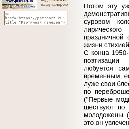
нашу галерею
Потом эту уж
демонстратив
суровом кол
лирического
праздничной 
жизни стихие
С конца 1950-
поэтизации 
любуется са
временным, е
луже свои бле
по переброше
("Первые мод
шествуют по 
молодожены (
это он увлече