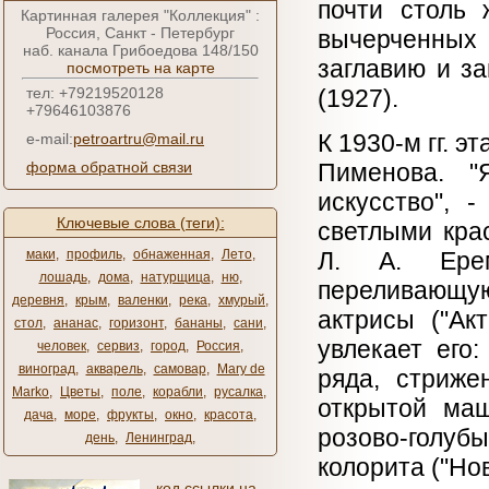
почти столь
Картинная галерея "Коллекция" :
Россия, Санкт - Петербург
вычерченных 
наб. канала Грибоедова 148/150
заглавию и з
посмотреть на карте
тел: +79219520128
(1927).
+79646103876
К 1930-м гг. э
e-mail:
petroartru@mail.ru
форма обратной связи
Пименова. "
искусство", 
Ключевые слова (теги):
светлыми кра
маки
,
профиль
,
обнаженная
,
Лето
,
Л. А. Ерем
лошадь
,
дома
,
натурщица
,
ню
,
переливающу
деревня
,
крым
,
валенки
,
река
,
хмурый
,
актрисы ("Ак
стол
,
ананас
,
горизонт
,
бананы
,
сани
,
увлекает его
человек
,
сервиз
,
город
,
Россия
,
виноград
,
акварель
,
самовар
,
Mary de
ряда, стриже
Marko
,
Цветы
,
поле
,
корабли
,
русалка
,
открытой маш
дача
,
море
,
фрукты
,
окно
,
красота
,
розово-голуб
день
,
Ленинград
,
колорита ("Нов
код ссылки на