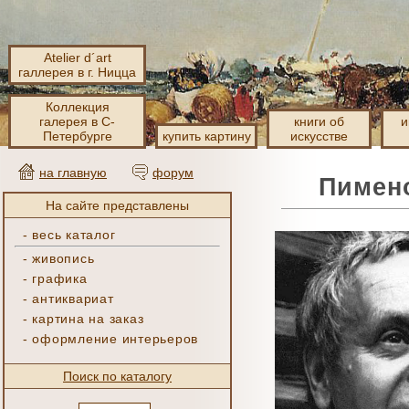
Atelier d´art
галлерея в г. Ницца
Коллекция
галерея в С-
книги об
и
Петербурге
купить картину
искусстве
на главную
форум
Пимено
На сайте представлены
-
весь каталог
-
живопись
-
графика
-
антиквариат
-
картина на заказ
-
оформление интерьеров
Поиск по каталогу