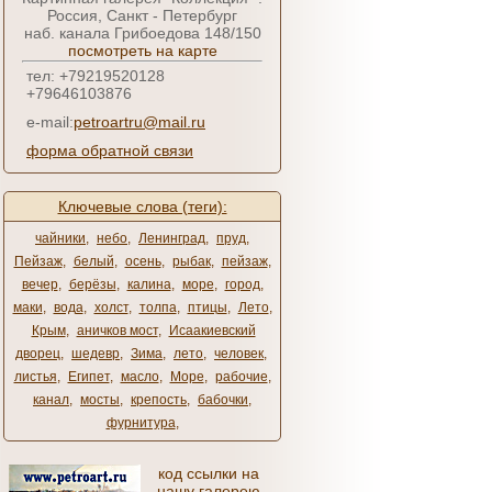
Россия, Санкт - Петербург
наб. канала Грибоедова 148/150
посмотреть на карте
тел: +79219520128
+79646103876
e-mail:
petroartru@mail.ru
форма обратной связи
Ключевые слова (теги):
чайники
,
небо
,
Ленинград
,
пруд
,
Пейзаж
,
белый
,
осень
,
рыбак
,
пейзаж
,
вечер
,
берёзы
,
калина
,
море
,
город
,
маки
,
вода
,
холст
,
толпа
,
птицы
,
Лето
,
Крым
,
аничков мост
,
Исаакиевский
дворец
,
шедевр
,
Зима
,
лето
,
человек
,
листья
,
Египет
,
масло
,
Море
,
рабочие
,
канал
,
мосты
,
крепость
,
бабочки
,
фурнитура
,
код ссылки на
нашу галерею