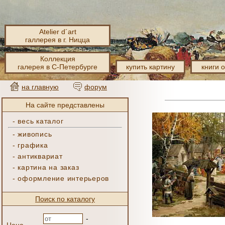
Atelier d´art
галлерея в г. Ницца
Коллекция
галерея в С-Петербурге
купить картину
книги 
на главную
форум
На сайте представлены
-
весь каталог
-
живопись
-
графика
-
антиквариат
-
картина на заказ
-
оформление интерьеров
Поиск по каталогу
-