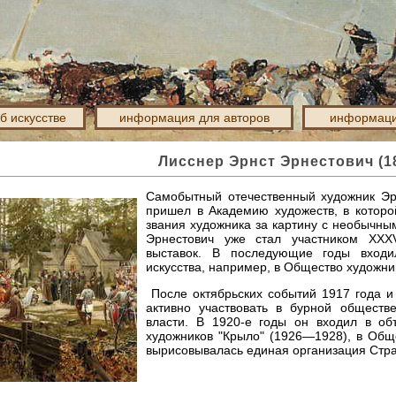
об искусстве
информация для авторов
информаци
Лисснер Эрнст Эрнестович (1
Самобытный отечественный художник Эрн
пришел в Академию художеств, в которо
звания художника за картину с необычным
Эрнестович уже стал участником XXXV
выставок. В последующие годы входи
искусства, например, в Общество художни
После октябрьских событий 1917 года и
активно участвовать в бурной обществе
власти. В 1920-е годы он входил в об
художников "Крыло" (1926—1928), в Общ
вырисовывалась единая организация Стр