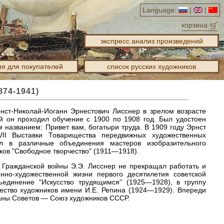
Language:
|
|
корзина
экспресс анализ произведений
я для покупателей
список русских художников
874-1941)
ст-Николай-Иоганн Эрнестович Лисснер в зрелом возрасте
й он проходил обучение с 1900 по 1908 год. Был удостоен
 названием: Привет вам, богатыри труда. В 1909 году Эрнст
II Выставки Товарищества передвижных художественных
л в различные объединения мастеров изобразительного
ков "Свободное творчество" (1911—1918).
 Гражданской войны Э.Э. Лисснер не прекращал работать и
нно-художественной жизни первого десятилетия советской
ъединение "Искусство трудящимся" (1925—1928), в группу
ество художников имени И.Е. Репина (1924—1929). Впереди
аны Советов — Союз художников СССР.