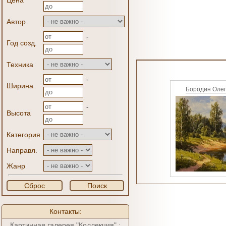
Цена
Автор
-
Год созд.
Техника
-
Ширина
Бородин Олег
-
Высота
Категория
Направл.
Жанр
Сброс
Поиск
Контакты:
Картинная галерея "Коллекция" :