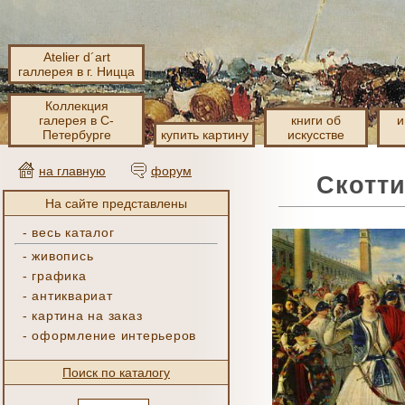
Atelier d´art
галлерея в г. Ницца
Коллекция
галерея в С-
книги об
и
Петербурге
купить картину
искусстве
на главную
форум
Скотти
На сайте представлены
-
весь каталог
-
живопись
-
графика
-
антиквариат
-
картина на заказ
-
оформление интерьеров
Поиск по каталогу