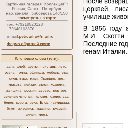
После возвра
Картинная галерея "Коллекция" :
церквей, пи
Россия, Санкт - Петербург
наб. канала Грибоедова 148/150
училище живо
посмотреть на карте
тел: +79219520128
В 1856 году 
+79646103876
М.И. Скотти
e-mail:
petroartru@mail.ru
Последние год
форма обратной связи
генам Италии.
Ключевые слова (теги):
дача
,
хлеб
,
цветы
,
пристань
,
лето
,
осень
,
толпа
,
сфинксы
,
мебель
,
еда
,
скульптура
,
маки
,
Франция
,
лес
,
красота
,
пейзаж
,
люди
,
хохлома
,
женщина
,
россия
,
дерево
,
портрет
,
зеленые чулочки
,
человек
,
озеро
,
сад
,
берег
,
дорога
,
река
,
Блок
,
натурщица
,
букет
,
живопись
,
машины
,
русский
,
аллея
,
крест
,
код ссылки на