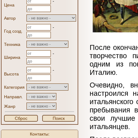
-
Цена
Автор
-
Год созд.
Техника
После оконча
-
творчество п
Ширина
одним из пок
-
Италию.
Высота
Очевидно, в
Категория
настроился н
Направл.
итальянского 
Жанр
пребывания в
свои лучшие
Сброс
Поиск
итальянцев.
Контакты: