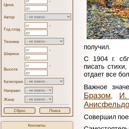
-
Цена
Автор
-
Год созд.
Техника
получил.
-
Ширина
С 1904 г. сб
писать стихи
-
Высота
отдает все бо
Категория
Важное знач
Направл.
Бразом
И.
,
Жанр
Анисфельд
Сброс
Поиск
Совершил поез
Контакты:
Самостоятель