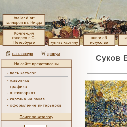
Atelier d´art
галлерея в г. Ницца
Коллекция
галерея в С-
книги об
и
Петербурге
купить картину
искусстве
на главную
форум
Суков 
На сайте представлены
-
весь каталог
-
живопись
-
графика
-
антиквариат
-
картина на заказ
-
оформление интерьеров
Поиск по каталогу