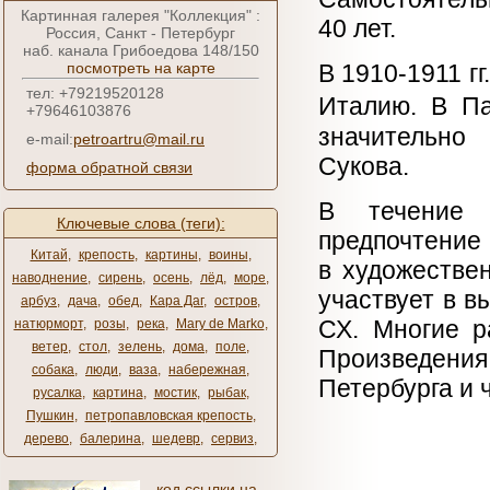
Картинная галерея "Коллекция" :
40 лет.
Россия, Санкт - Петербург
наб. канала Грибоедова 148/150
посмотреть на карте
В 1910-1911 г
тел: +79219520128
Италию. В П
+79646103876
значительно
e-mail:
petroartru@mail.ru
Сукова.
форма обратной связи
В течение 
Ключевые слова (теги):
предпочтение 
Китай
,
крепость
,
картины
,
воины
,
в художествен
наводнение
,
сирень
,
осень
,
лёд
,
море
,
участвует в в
арбуз
,
дача
,
обед
,
Кара Даг
,
остров
,
СХ. Многие р
натюрморт
,
розы
,
река
,
Mary de Marko
,
ветер
,
стол
,
зелень
,
дома
,
поле
,
Произведени
собака
,
люди
,
ваза
,
набережная
,
Петербурга и 
русалка
,
картина
,
мостик
,
рыбак
,
Пушкин
,
петропавловская крепость
,
дерево
,
балерина
,
шедевр
,
сервиз
,
код ссылки на