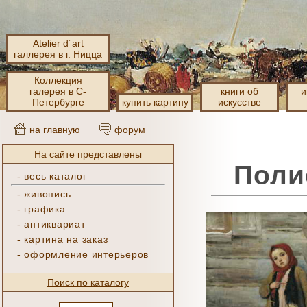
Atelier d´art
галлерея в г. Ницца
Коллекция
галерея в С-
книги об
и
Петербурге
купить картину
искусстве
на главную
форум
На сайте представлены
Полие
-
весь каталог
-
живопись
-
графика
-
антиквариат
-
картина на заказ
-
оформление интерьеров
Поиск по каталогу