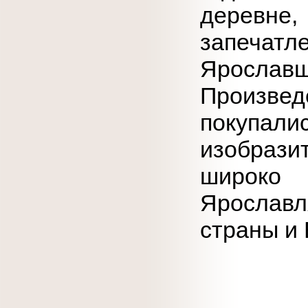
деревн
запеча
Ярослав
Произве
покуп
изобрази
широко
Ярославл
страны и