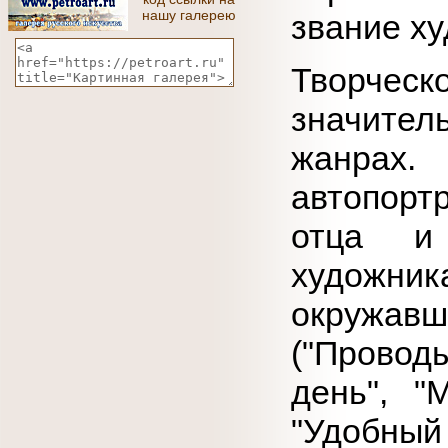
нашу галерею
звание ху
Творчес
значител
жанрах.
автопорт
отца и
художни
окружав
("Провод
день", "
"Удобный