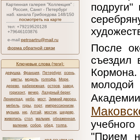
подруги"
Картинная галерея "Коллекция" :
Россия, Санкт - Петербург
наб. канала Грибоедова 148/150
серебр
посмотреть на карте
тел: +79219520128
художеств
+79646103876
e-mail:
petroartru@mail.ru
После ок
форма обратной связи
съездил 
Ключевые слова (теги):
Кормона
девушка
,
Франция
,
Петербург
,
осень
,
цветы
,
модель
,
голгофа
,
Море
,
молодой
дерево
,
набережная
,
остров
,
завод
,
горизонт
,
вечер
,
Лазурный берег
,
Академии
Ленинград
,
небо
,
мост
,
Зимний дворец
,
мебель
,
горы
,
порт
,
импрессионизм
,
Маковск
музыка
,
ню
,
Алтай
,
мостик
,
шедевр
,
живопись
,
стол
,
мальчик
,
обнаженная
,
учебного
валенки
,
собор
,
обед
,
толпа
,
"Прием н
код ссылки на