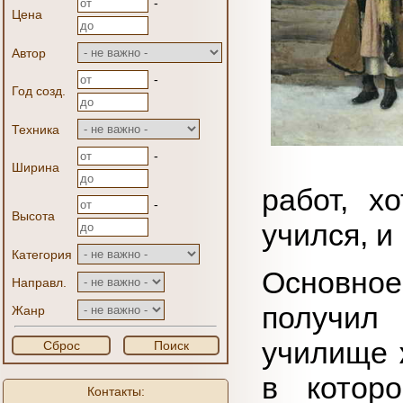
-
Цена
Автор
-
Год созд.
Техника
-
Ширина
работ, х
-
Высота
учился, и
Категория
Основно
Направл.
получил
Жанр
училище 
Сброс
Поиск
в котор
Контакты: