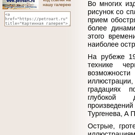
Во многих из
нашу галерею
рисунок со с
прием обостр
более динами
этого времен
наиболее остр
На рубеже 19
технике че
возможности 
иллюстрации
градациях п
глубокой 
произведени
Тургенева, А П
Острые, грот
иллюстрация