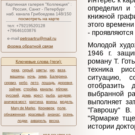
Интерес к кар
Картинная галерея "Коллекция" :
определил и 
Россия, Санкт - Петербург
наб. канала Грибоедова 148/150
книжной граф
посмотреть на карте
этого времени
тел: +79219520128
+79646103876
- проявляются 
e-mail:
petroartru@mail.ru
Молодой худо
форма обратной связи
1946 г. защ
роману Т. Гот
Ключевые слова (теги):
техника рис
река
,
серый
,
цветы
,
ню
,
ваза
,
ситуацию, с
машины
,
ночь
,
зима
,
Балерина
,
сервиз
,
небо
,
лето
,
лошадь
,
деревня
,
отобразить 
зайчик
,
стройка
,
каналы
,
яблоки
,
выбранной ра
русский
,
дома
,
крест
,
рыба
,
шедевр
,
выполняет за
аничков мост
,
картина
,
воины
,
модель
,
Mary de Marko
,
Кронверк
,
поле
,
"Гаврошу" В.
обнаженная
,
красивый
,
ананас
,
осень
,
"Ярмарке тщес
лодки
,
акварель
,
весна
,
истории докто
код ссылки на