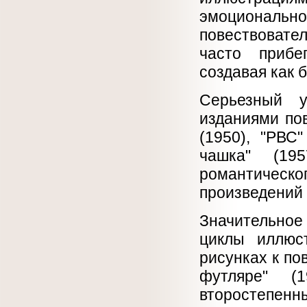
эмоциональн
повествовате
часто прибег
создавая как 
Серьезный у
изданиями пов
(1950), "РВС"
чашка" (19
романтическог
произведений 
Значительное
циклы иллюс
рисунках к по
футляре" (
второстепенн