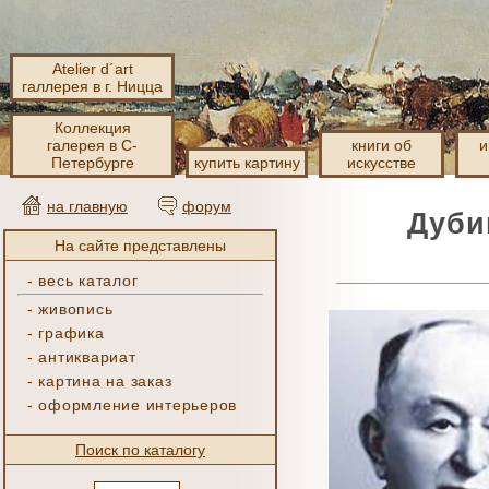
Atelier d´art
галлерея в г. Ницца
Коллекция
галерея в С-
книги об
и
Петербурге
купить картину
искусстве
на главную
форум
Дуби
На сайте представлены
-
весь каталог
-
живопись
-
графика
-
антиквариат
-
картина на заказ
-
оформление интерьеров
Поиск по каталогу