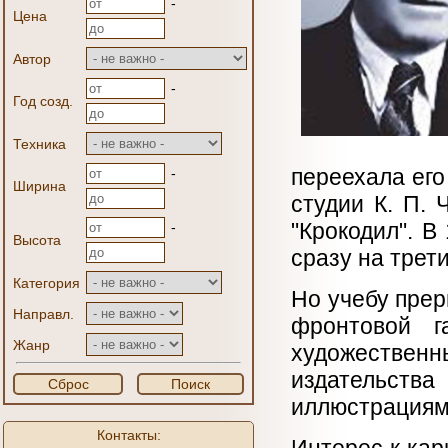
-
Цена
Автор
-
Год созд.
Техника
переехала его
-
Ширина
студии К. П. 
"Крокодил". В
-
Высота
сразу на трети
Категория
Но учебу прер
Направл.
фронтовой г
Жанр
художеств
издательства
Сброс
Поиск
иллюстрациям
Контакты: