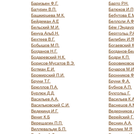
Баризьен Ф.Г.
Барто Р.Н.
Батурин В.П.
Батюков И.П
Башкирцева М.К.
Бебутова Е.
Бейдеман А.Е
Беллоли А.Ф
Бельский М.И.
Бём (Эндаур
Бенуа Альб.Н.
Берггольц Р.
Бехтеев В.Г.
Билибин И.Я
Бобышов М.П.
Богаевский К
Богданов Н.Г.
Богданов-Бе
Бодаревский Н.К.
Бодри К.П.
Борисов-Мусатов В.Э.
Боровиковск
Ботман Е.И.
Бочаров М.И
Бромирский П.И.
Бронников Ф
Бруни Т.Г.
Бруни Ф.А.
Брюллов П.А.
Бубнов А.П.
Бурлюк Д.Д.
Бухгольц Г.
Васильев А.А.
Васильев К.А
Васильковский С.И.
Васнецов А.
Ведекинд И.Г.
Ведерников 
Вениг К.Б
Верейский Г.
Верещагин П.П.
Веснин А.А.
Виллевальде Б.П.
Виллие М.Я