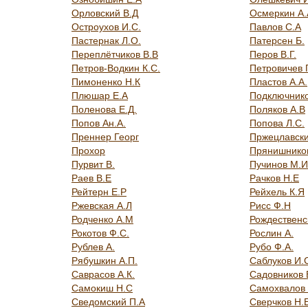
Орловский В.Д
Осмеркин А.
Остроухов И.С.
Павлов С.А
Пастернак Л.О.
Патерсен Б.
Переплётчиков В.В
Перов В.Г.
Петров-Водкин К.С.
Петровичев 
Пимоненко Н.К
Пластов А.А.
Плюшар Е.А
Подключнико
Поленова Е.Д.
Поляков А.В
Попов Ан.А.
Попова Л.С.
Преннер Георг
Пржецлавски
Прохор
Прянишнико
Пурвит В.
Пучинов М.И
Раев В.Е
Рачков Н.Е
Рейтерн Е.Р
Рейхель К.Я
Ржевская А.Л
Рисс Ф.Н
Родченко А.М
Рождественс
Рокотов Ф.С.
Рослин А.
Рублев А.
Рубо Ф.А.
Рябушкин А.П.
Саблуков И.
Саврасов А.К.
Садовников 
Самокиш Н.С
Самохвалов 
Сведомский П.А
Сверчков Н.Е