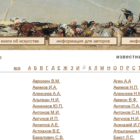
книги об искусстве
информация для авторов
инфо
известн
и
все
А
Б
В
Г
Д
Е
Ж
З
И
Й
К
Л
М
Н
О
П
Р
С
Аврорин В.М.
Агин А.А
Акимов И.А.
Акимов Н.П.
Алексеев А.А.
Алексеев Н.
Альтман Н.И.
Аммон В.Ф.
Анненков Ю.П.
Антипов П.А.
Антонов М.И.
Антонов С.Н
Аргунов И.П.
Аргунов Н.И.
Архипов А.Е.
Аскназий И.Л
Астрахов В.Е.
Атрыганьев 
Бакалович С.В.
Бакст Л.С.