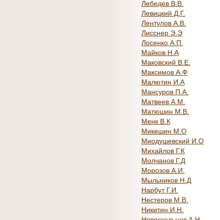
Лебедев В.В.
Левицкий Д.Г.
Лентулов А.В.
Лисснер Э.Э
Лосенко А.П.
Майков Н.А
Маковский В.Е.
Максимов А.Ф
Малютин И.А
Мансуров П.А.
Матвеев А.М.
Матюшин М.В.
Менк В.К
Микешин М.О
Миодушевский И.О
Михайлов Г.К
Молчанов Г.Д
Морозов А.И.
Мыльников Н.Д
Нарбут Г.И.
Нестеров М.В.
Никитин И.Н.
Новоскольцев А.Н