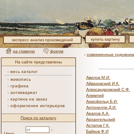
купить картину
экспресс анализ произведений
на главную
форум
-
современные художник
На сайте представлены
-
весь каталог
Авилов М.И.
-
живопись
Айвазовский И.К.
-
графика
Александровский С.Ф.
-
антиквариат
Алимпий
-
картина на заказ
Анисфельд Б.И.
-
оформление интерьеров
Антонелли Д.И.
Арапов А.А.
Поиск по каталогу
Архангельский
Астапов Г.К.
-
Байков Ф.И
Цена