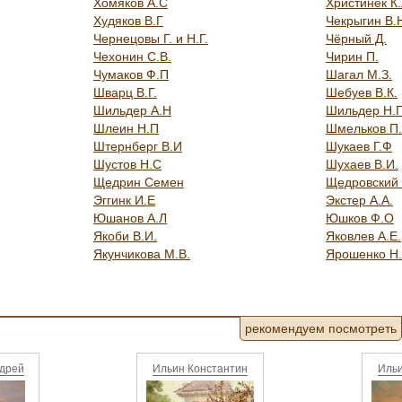
Хомяков А.С
Христинек К
Худяков В.Г
Чекрыгин В.
Чернецовы Г. и Н.Г.
Чёрный Д.
Чехонин С.В.
Чирин П.
Чумаков Ф.П
Шагал М.З.
Шварц В.Г.
Шебуев В.К.
Шильдер А.Н
Шильдер Н.
Шлеин Н.П
Шмельков П
Штернберг В.И
Шукаев Г.Ф
Шустов Н.С
Шухаев В.И.
Щедрин Семен
Щедровский 
Эггинк И.Е
Экстер А.А.
Юшанов А.Л
Юшков Ф.О
Якоби В.И.
Яковлев А.Е.
Якунчикова М.В.
Ярошенко Н.
рекомендуем посмотреть
ндрей
Ильин Константин
Ильи