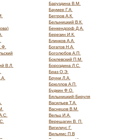
Баруздина В.М.
Баумер Г.А.
М.
Беггров А.К.
Белыницкий В.К.
ова)
Бенкендорф Д.А.
А.
Березин И.К.
.
Блинков А.А.
.Ф.
Богатов Н.А.
льский
Боголюбов А.П.
Боклевский П.М.
ий В.Л.
Бороздина Л.С.
.
Браз О.Э.
.А.
Бруни Л.А.
Брюллов А.П.
Будкин Ф.О.
Бялыницкий-Бируля
.
Васильев Т.А.
М.
Васнецов В.М.
А.С.
Вельц И.А.
С.
Верещагин В. П.
Вигилиус Г.
Вильямс П.В