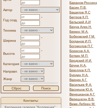
Баранов-Россинэ
Басин П.В.
Автор
Башилов Я.С
-
Беггров К.П.
Год созд.
Бельский А.И
Бенуа Алек.Н.
Техника
Беркос М.А.
Бобровский Г.М.
-
Ширина
Богданов И.П.
Богомолов П.Г.
-
Борисов А.А.
Высота
Боткин М.П.
Бродский И.И.
Категория
Бруни Н.А.
Брюллов К.П.
Направл.
Бурдин Н.А.
Жанр
Варнек А.Г.
Васильев Ф.А.
Сброс
Поиск
Васнецов Ю.А.
Венецианов А.Г.
Верещагин В.В.
Контакты:
Виже-Лебрен М.
Картинная галерея "Коллекция" :