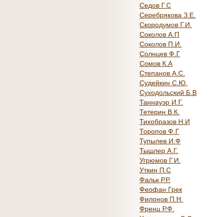
Седов Г.С
Серебрякова З.Е.
Скородумов Г.И.
Соколов А.П
Соколов П.И.
Солнцев Ф.Г
Сомов К.А
Степанов А.С.
Судейкин С.Ю.
Суходольский Б.В
Таннауэр И.Г.
Тетерин В.К.
Тихобразов Н.И
Торопов Ф.Г
Тупылев И.Ф
Тышлер А.Г.
Угрюмов Г.И.
Уткин П.С
Фальк Р.Р.
Феофан Грек
Филонов П.Н.
Френц Р.Ф.