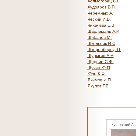
Холмогорец С.С
Худояров В.П
Черемных А.
Ческий И.В.
Чихачева Е.В
Шарлемань А.И
Шибанов М.
Школьник И.С
Штеренберг Д.П.
Шурыгин А.Н
Щедрин С.Ф.
Щукин Ю.П
Юон К.Ф.
Якимов И.П.
Якулов Г.Б.
Кугаевский А