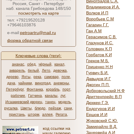
Виноградов С.А.
Россия, Санкт - Петербург
Владимиров И.А.
наб. канала Грибоедова 148/150
Волков И.П
посмотреть на карте
Воробьев С.М
тел: +79219520128
+79646103876
Гагарин Г.Г.
Ган А.М
e-mail:
petroartru@mail.ru
Герасимов С.В.
форма обратной связи
Глазунов И.С.
Головкин К.П
Горбатов К.И
Ключевые слова (теги):
Греков М.Б.
ананас
,
обед
,
чёрный
,
канал
,
Гриценко Н.Н
акварель
,
белый
,
Лето
,
девочка
,
Гурвич Б.И.
дерево
,
Яхты
,
река
,
самовар
,
поле
,
Давыдов И.Г
дача
,
чайники
,
виноград
,
анемоны
,
Джогин П.П.
Петербург
,
Фонтанка
,
корабль
,
порт
,
Добровольский Н.Ф
рабочие
,
Гатчина
,
каналы
,
луг
,
Дриттенпрейс В.П
Исаакиевский дворец
,
танец
,
модель
,
Дюккер Г.Э.
русалка
,
Цветы
,
блюдо
,
пейзаж
,
сани
,
Ендогуров И.И
Ершов И.И
пристань
,
шторм
,
аллея
,
Регата
,
Жуковский С.Ю.
Замирайло В.Д.
код ссылки на
Зауервейд А.И
нашу галерею