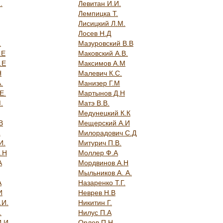
.
Левитан И.И.
Лемпицка Т.
Лисицкий Л.М.
Лосев Н.Д
.
Мазуровский В.В
.Е
Маковский А.В.
.Е
Максимов А.М
Н
Малевич К.С.
.
Манизер Г.М
Е.
Мартынов Д.Н
.
Матэ В.В.
Медунецкий К.К
В
Мещерский А.И
Милорадович С.Д
И.
Митурич П.В.
.Н
Моллер Ф.А
А
Мордвинов А.Н
Мыльников А. А.
А
Назаренко Т.Г.
И
Неврев Н.В
.И.
Никитин Г.
.
Нилус П.А
И.И
Орлов П.Н