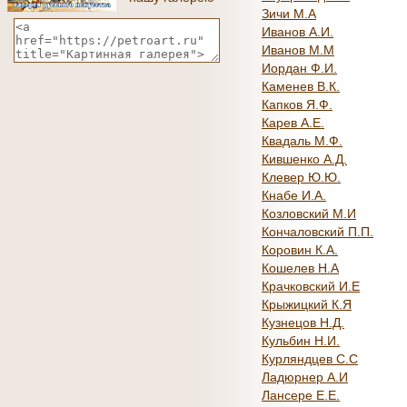
Зичи М.А
Иванов А.И.
Иванов М.М
Иордан Ф.И.
Каменев В.К.
Капков Я.Ф.
Карев А.Е.
Квадаль М.Ф.
Кившенко А.Д.
Клевер Ю.Ю.
Кнабе И.А.
Козловский М.И
Кончаловский П.П.
Коровин К.А.
Кошелев Н.А
Крачковский И.Е
Крыжицкий К.Я
Кузнецов Н.Д.
Кульбин Н.И.
Курляндцев С.С
Ладюрнер А.И
Лансере Е.Е.