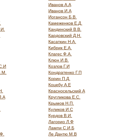
Иванов А.А
Иванов И.А
Иогансон Б.В.
.
Камеженков Е.Д.
.И.
Кандинский В.В.
.
Кардовский Д.Н.
Касаткин Н.А.
Кибрик Е.А.
Клагес Ф.А.
Клюн И.В.
С.И
Козлов Г.И
.М.
Кондратенко Г.П
Корин П.Д.
Коцебу А.Е
Н.
Красносельский А
П.А
Кругликова Е.С.
Крымов Н.П.
.
Куликов И.С
Курдов В.И.
Лагорио Л.Ф
Лампи С.И.Б
Ф.
Ле Дантю М.В