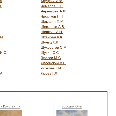
.Л
Хруцкий И.Ф.
Н.
Чемесов Е.П.
Чернышев А.Ф.
Чистяков П.П
Шамшин П.М
Шевченко А.В.
Г
Шишкин И.И.
.М
Штейбен К.К
Шульц К.К
Шухвостов С.М
И.С.
Щукин С.С.
Эрасси М.С
Явленский А.Г.
Яковлев Г.И
А.
Ярцев Г.Ф
н Константин
Бородин Олег