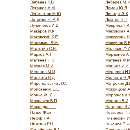
Лебедев К.В
Лебедев М.И
Легашов А.М.
Леман Ю.Я
Лермонтов М.Ю
Липгарт Э.К
Литовченко А.Д
Ломтев Н.П
Лучанинов И.В
Маврина Т.А
Макаров И.К
Маковская А
Маковский К.Е
Маковский Н
Максимов В.М.
Максутов В.
Малютин С.В.
Малявин Ф.А
Марков А.Т
Мартынов А.
Матвеев Н.С
Матвеев Ф.М
Махаев М.И.
Машков И.И.
Меньков М.И
Мещерин Н.
Милиоти В.Д
Милиоти Н.Д
Миропольский Л.С.
Митрохин Д.
Моисеенко Е.Е
Мокрицкий А
Монье Ж. Л.
Моргунов А.
Мохначев В.П
Мошков В.И
Мясоедов Г.Г.
Нагорнов В.
Натье Жан
Невзоров П.
Нефф Т.А
Нивинский И
Никитин Р.Н
Никонов П.Ф
Ознобишин Е.А
Олешкевич 