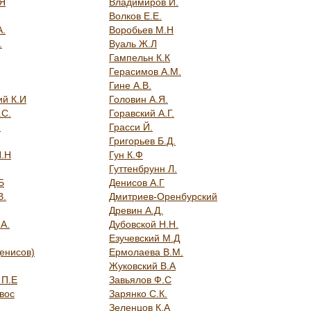
.Я
Владимиров И.
Волков Е.Е.
А.
Воробьев М.Н
.
Вуаль Ж.Л
Гампельн К.К
Герасимов А.М.
Гине А.В.
ий К.И
Головин А.Я.
.С.
Горавский А.Г.
.
Грасси Й.
Григорьев Б.Д.
П.Н
Гун К.Ф
Гуттенбрунн Л.
Б
Денисов А.Г
В.
Дмитриев-Оренбурский
Древин А.Д.
А.
Дубовской Н.Н.
Езучевский М.Д
енисов)
Ермолаева В.М.
Жуковский В.А
 П.Е
Завьялов Ф.С
вос
Зарянко С.К.
Зеленцов К.А