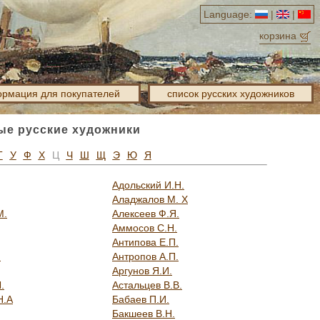
Language:
|
|
корзина
рмация для покупателей
список русских художников
ые русские художники
Т
У
Ф
Х
Ц
Ч
Ш
Щ
Э
Ю
Я
Адольский И.Н.
Аладжалов М. Х
М.
Алексеев Ф.Я.
Аммосов С.Н.
Антипова Е.П.
.
Антропов А.П.
Аргунов Я.И.
.
Астальцев В.В.
Н.А
Бабаев П.И.
Бакшеев В.Н.