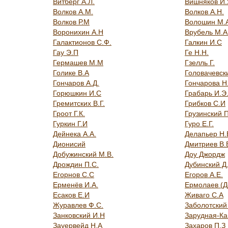
Витберг А.Л.
Вишняков И
Волков А.М.
Волков А.Н.
Волков Р.М
Волошин М.
Воронихин А.Н
Врубель М.А
Галактионов С.Ф.
Галкин И.С
Гау Э.П
Ге Н.Н.
Гермашев М.М
Гзелль Г.
Голике В.А
Головачевск
Гончаров А.Д.
Гончарова Н
Горюшкин И.С
Грабарь И.Э
Гремитских В.Г.
Грибков С.И
Гроот Г.К.
Грузинский 
Гуркин Г.И
Гуро Е.Г.
Дейнека А.А.
Делапьер Н.
Дионисий
Дмитриев В.
Добужинский М.В.
Доу Джордж
Дрождин П.С.
Дубинский Д.
Егорнов С.С
Егоров А.Е.
Ерменёв И.А.
Ермолаев (Д
Есаков Е.И
Живаго С.А
Журавлев Ф.С.
Заболотский
Занковский И.Н
Зарудная-Ка
Зауервейд Н.А
Захаров П.З