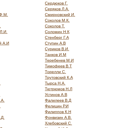
Сердюков Г.
Серяков Л.А.
Ф.М.
Смирновский И.
Соколов М.К.
.
Соколов Т.
Л.И.
Соломин Н.К
Стенберг Г.А
й А.И
Ступин А.В
Суриков В.И.
Танков И.М
Теребенев М.И
Тимофеев В.Т
Торелли С.
Трутовский К.А
.
Тырса Н.А.
Тютрюмов Н.Л
.
Устинов А.В
.А.
Фалилеев В.Д
.
Фелицин Р.И
Филиппов К.Н
.Д.
Фонвизин А.В.
Хлебовский С.