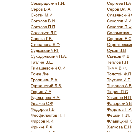
Семирадский Г.И.
Сергеев Н.А
Серов В.А
Серов Вл. А.
Скотти М.И
Славянский 
Соколов В.И
Соколов И.И
Соколов П.П
Соколов П.Ф
Соловьев Л.Г
Соломаткин 
Сорока Г.В.
Сорокин Е.С
Степанова В.Ф
Стрелковски
Судковский Р.Г
Суков В.В
Суходольский П.А.
Сычков Ф.В
Татлин В.Е.
Теплов Г.Н
Тимашевский О.И
Тимм В.Ф.
Токке Луи
Толстой Ф.П
Тропинин В.А.
Трутнев И.П
Туржанский Л.В.
Тыранов А.В
Тюрин И.А
Тюрин П.С
Удальцова Н.А.
Ульянов Н.П
Ушаков С.Ф
Фаворский В
Федоров Г.В
Федотов П.А
Феофилактов Н.П
Фешин Н.И.
Фирсов И.И.
Флавицкий К
Фрикке Л.Х
Хилкова Е.Н