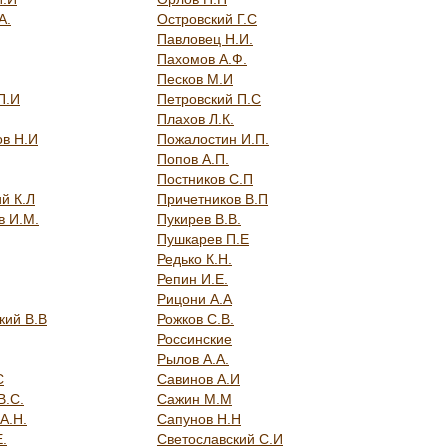
А.
Островский Г.С
Павловец Н.И.
Пахомов А.Ф.
Песков М.И
П.И
Петровский П.С
Плахов Л.К.
в Н.И
Пожалостин И.П.
Попов А.П.
Постников С.П
й К.Л
Причетников В.П
в И.М.
Пукирев В.В.
Пушкарев П.Е
Редько К.Н.
Репин И.Е.
Рицони А.А
кий В.В
Рожков С.В.
Россинские
Рылов А.А.
С
Савинов А.И
В.С.
Сажин М.М
А.Н.
Сапунов Н.Н
.
Светославский С.И