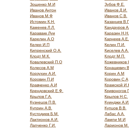
Зощенко М.И
Зубов Ф.Е.
Иванов Антон
Иванов Д.И.
Иванов М.Ф
Иванов С.В.
Истомин К.Н.
Казанцев В.Г
Каменев Л.Л.
Кандауров А
Каравакк Луи
Каразин Н.Н
Карелин А.О
Карнеев А.Е.
Келер И.П
Келин П.И.
Кипренский О.А.
Киселев А.А.
Клодт М.К.
Клодт М.П.
Ковалевский П.О
Кожевников 
Колесов А.М
Конашевич В
Корзухин А.И.
Корин А.М
Коровин П.И
Коровин С.А
Кравченко А.И
Крамской И.
Крендовский Е.Ф.
Кривоногов 
Крылов Г.А.
Крылов Н.С.
Кузнецов П.В.
Куинджи А.И
Куприн А.В.
Купцов В.В.
Кустодиев Б.М.
Лабас А.А.
Лактионов А.И.
Лампи М.И
Лапченко Г.И.
Ларионов М.