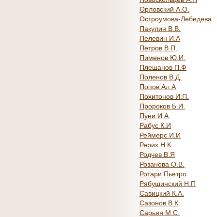
Орловский А.О.
Остроумова-Лебедева
Пакулин В.В.
Пелевин И.А
Петров В.П.
Пименов Ю.И.
Плешанов П.Ф
Поленов В.Д.
Попов Ал.А
Похитонов И.П.
Пророков Б.И.
Пуни И.А.
Рабус К.И
Реймерс И.И
Рерих Н.К.
Родчев В.Я
Розанова О.В.
Ротари Пьетро
Рябушинский Н.П
Савицкий К.А.
Сазонов В.К
Сарьян М.С.