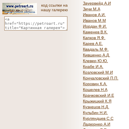
Зауервейд А.И
код ссылки на
Зичи М.А
нашу галерею
Иванов А.И.
Иванов М.М
Иордан Ф.И.
Каменев В.К.
Капков Я.Ф.
Карев А.Е.
Квадаль М.Ф.
Кившенко А.Д.
Клевер Ю.Ю.
Кнабе И.А.
Козловский М.И
Кончаловский П.П.
Коровин К.А.
Кошелев Н.А
Крачковский И.Е
Крыжицкий К.Я
Кузнецов Н.Д.
Кульбин Н.И.
Курляндцев С.С
Ладюрнер А.И