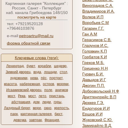
Картинная галерея "Коллекция" :
Виноградов С.А.
Россия, Санкт - Петербург
Владимиров И.А.
наб. канала Грибоедова 148/150
Волков И.П
посмотреть на карте
Воробьев С.М
тел: +79219520128
+79646103876
Гагарин Г.Г.
Ган А.М
e-mail:
petroartru@mail.ru
Герасимов С.В.
форма обратной связи
Глазунов И.С.
Головкин К.П
Горбатов К.И
Ключевые слова (теги):
Греков М.Б.
Ленинград
,
букет
,
корабли
,
шедевр
,
Гриценко Н.Н
Зимний дворец
,
вода
,
лошади
,
стол
,
Гурвич Б.И.
художники
,
нева
,
пёс
,
портрет
,
Давыдов И.Г
красота
,
набережная
,
остров
,
моряки
,
Джогин П.П.
Исаакиевский дворец
,
поле
,
аничков
Добровольский Н.Ф
мост
,
Река
,
мост
,
лето
,
пристань
,
Дриттенпрейс В.П
абстракция
,
дом
,
люди
,
горы
,
Дюккер Г.Э.
Лазурный берег
,
море
,
окно
,
крепость
,
Ендогуров И.И
Ершов И.И
парк
,
картинная галерея
,
бюст
,
Жуковский С.Ю.
девочка
,
завтрак
,
Франция
,
Замирайло В.Д.