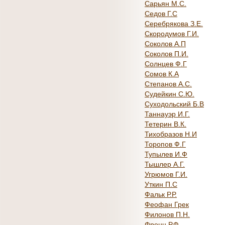
Сарьян М.С.
Седов Г.С
Серебрякова З.Е.
Скородумов Г.И.
Соколов А.П
Соколов П.И.
Солнцев Ф.Г
Сомов К.А
Степанов А.С.
Судейкин С.Ю.
Суходольский Б.В
Таннауэр И.Г.
Тетерин В.К.
Тихобразов Н.И
Торопов Ф.Г
Тупылев И.Ф
Тышлер А.Г.
Угрюмов Г.И.
Уткин П.С
Фальк Р.Р.
Феофан Грек
Филонов П.Н.
Френц Р.Ф.