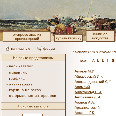
книги об
экспресс анализ
купить картину
искусстве
произведений
на главную
форум
-
современные художник
На сайте представлены
все
А
Б
В
Г
Д
-
весь каталог
Авилов М.И.
-
живопись
Айвазовский И.К.
-
графика
Александровский С.Ф.
-
антиквариат
Алимпий
-
картина на заказ
Анисфельд Б.И.
-
оформление интерьеров
Антонелли Д.И.
Арапов А.А.
Поиск по каталогу
Архангельский
Астапов Г.К.