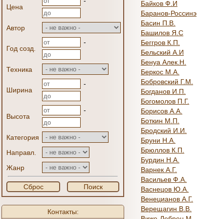
-
Байков Ф.И
Цена
Баранов-Россинэ
Басин П.В.
Автор
Башилов Я.С
-
Беггров К.П.
Год созд.
Бельский А.И
Бенуа Алек.Н.
Техника
Беркос М.А.
Бобровский Г.М.
-
Ширина
Богданов И.П.
Богомолов П.Г.
-
Борисов А.А.
Высота
Боткин М.П.
Бродский И.И.
Категория
Бруни Н.А.
Брюллов К.П.
Направл.
Бурдин Н.А.
Жанр
Варнек А.Г.
Васильев Ф.А.
Сброс
Поиск
Васнецов Ю.А.
Венецианов А.Г.
Верещагин В.В.
Контакты:
Виже-Лебрен М.