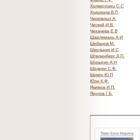
Холмогорец С.С
Худояров В.П
Черемных А.
Ческий И.В.
Чихачева Е.В
Шарлемань А.И
Шибанов М.
Школьник И.С
Штеренберг Д.П.
Шурыгин А.Н
Щедрин С.Ф.
Щукин Ю.П
Юон К.Ф.
Якимов И.П.
Якулов Г.Б.
Тиме-Блок Марина