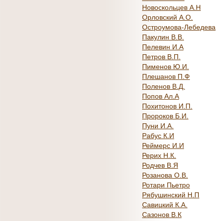
Новоскольцев А.Н
Орловский А.О.
Остроумова-Лебедева
Пакулин В.В.
Пелевин И.А
Петров В.П.
Пименов Ю.И.
Плешанов П.Ф
Поленов В.Д.
Попов Ал.А
Похитонов И.П.
Пророков Б.И.
Пуни И.А.
Рабус К.И
Реймерс И.И
Рерих Н.К.
Родчев В.Я
Розанова О.В.
Ротари Пьетро
Рябушинский Н.П
Савицкий К.А.
Сазонов В.К