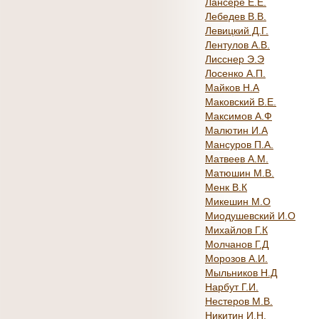
Лансере Е.Е.
Лебедев В.В.
Левицкий Д.Г.
Лентулов А.В.
Лисснер Э.Э
Лосенко А.П.
Майков Н.А
Маковский В.Е.
Максимов А.Ф
Малютин И.А
Мансуров П.А.
Матвеев А.М.
Матюшин М.В.
Менк В.К
Микешин М.О
Миодушевский И.О
Михайлов Г.К
Молчанов Г.Д
Морозов А.И.
Мыльников Н.Д
Нарбут Г.И.
Нестеров М.В.
Никитин И.Н.