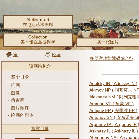
Atelier d´art
在尼斯艺术画廊
Collection
美术馆在圣彼得堡
买一张图片
家
论坛
-
多器官功能障碍综合征
该网站包含
-
整个目录
Adolsky IN ( Adolsky IN )
-
绘画
Akimov NP ( 阿基莫夫 NP
-
图像
Alekseev NM ( 阿列克谢
-
仿古画
Ammon VF ( 阿蒙 VF )
-
图片顺序
Antipov EP ( 安季波 EP )
-
绘画的副本
Antonov SN ( 安东诺夫 SN
Argunov IP ( Argunov IP 
搜索目录
Asknazy IL ( Asknazy IL )
Atryganev NA ( Atryganev