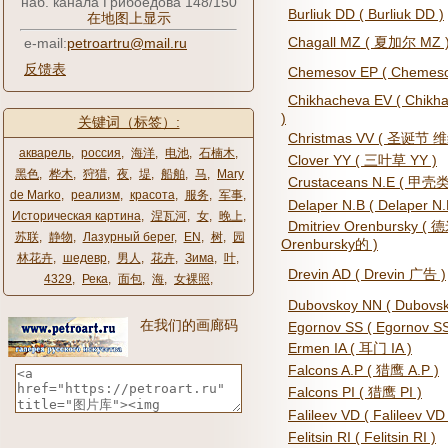
наб. канала Грибоедова 148/150
Burliuk DD ( Burliuk DD )
在地图上显示
Chagall MZ ( 夏加尔 MZ 
e-mail:
petroartru@mail.ru
反馈表
Chemesov EP ( Chemeso
Chikhacheva EV ( Chi
)
关键词（标签）:
Christmas VV ( 圣诞节 维
акварель
,
россия
,
海洋
,
电池
,
石楠木
,
Clover YY ( 三叶草 YY )
黑色
,
桦木
,
狩猎
,
夜
,
堤
,
船舶
,
马
,
Mary
Crustaceans N.E ( 甲壳
de Marko
,
реализм
,
красота
,
服务
,
军事
,
Delaper N.B ( Delaper N.
Историческая картина
,
涅瓦河
,
女
,
晚上
,
Dmitriev Orenbursky
苏联
,
静物
,
Лазурный берег
,
EN
,
树
,
园
Orenbursky的 )
林花卉
,
шедевр
,
男人
,
花卉
,
Зима
,
叶
,
Drevin AD ( Drevin 广告 )
4329
,
Река
,
面包
,
海
,
女裸照
,
Dubovskoy NN ( Dubovsk
在我们的画廊码
Egornov SS ( Egornov SS
Ermen IA ( 耳门 IA )
Falcons A.P ( 猎鹰 A​​.P )
Falcons PI ( 猎鹰 PI )
Falileev VD ( Falileev VD 
Felitsin RI ( Felitsin RI )