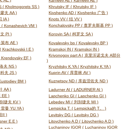
夫 AE )
Karneev AE ( Karneev AE )
 ( Kholmogorets SS )
Khrutsky IF ( Khrutsky IF )
谢廖夫 AA )
Kivshenko AD ( Kivshenko 广告 )
 IA )
Knots VV ( 结 VV )
Konchalovsky PP ( 查罗夫斯基 PP )
 ( Konashevich VM )
文 PI )
Korovin SA ( 柯罗文 SA )
 科策布 AE )
Kovalevsky bp ( Kovalevsky BP )
( Krachkovskii I.E )
Kramskoj IN ( Kramskoj IN )
Krivonogov part A ( 克里沃诺戈夫 A部分
 Krendovsky EF )
)
雷洛夫 NS )
Kryzhitsky K.YA ( Kryzhitsky K.YA )
利科夫 JS )
Kuprin AV ( 库普林 AV )
Kuznetsov ND ( 库兹涅佐夫 ND )
Kustodiev BM )
什 AA )
Ladurner AI ( LADURNER AI )
 EE )
Lapchenko GI ( Lapchenko GI )
列别捷夫 KV )
Lebedev MI ( 列别捷夫 MI )
( 雷曼 YU.YA )
Lempicka T. ( Lempicka的 T。 )
II )
Levitsky DG ( Levitsky DG )
sner E.E )
Litovchenko A.D ( Litovchenko A.D )
Luchaninov IGOR ( Luchaninov IGOR