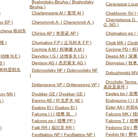
Byalynitsky-Birulya ( Byalynitsky
Caravaque Loui
Birulya )
)
Charlemagne AI ( 查理 AI )
Chekhonin SV ( 
Chernetsova G.
v EP )
Cheremnyh A. ( Cheremnyh A. )
G. NG )
khacheva 电动车
Chirino AP ( 奇里诺 AP )
Chistyakov pp
维 )
Chumakov F.P ( 丘马科夫 F.P )
Clodt MK ( Clod
Corinne A.M ( 科琳娜 A.M )
Corinne PD ( 
类动物 N.E )
Davydov I.G ( 达维多夫 I.G )
Deeps MI ( 深渊 
Denisov AG ( 杰尼索夫 AG )
Dionysius ( 狄
B )
 ( 德米特里耶夫
Dobrovolsky NF ( Dobrovolsky NF
Dobuzhinskii MV
)
Drozhdin Terms 
Drittenpreys VP ( Drittenpreys VP )
条款及条件 )
Eagles bp ( 老鹰
oy NN )
Dyukker GE ( Dyukker GE )
Egorov AE ( 叶戈罗夫 AE )
Endogurov I.I ( 
 )
Exter AA ( 外部A
Esakov EI ( Esakov EI )
Falcons I.I ( 猎鹰 我... )
Falcons MK ( 猎
Falcons pp ( 猎鹰 PP )
Falcons T. ( 猎
Falk RR ( 福尔克 RR )
Fedorov GV (
)
Feshin NI ( 费申 
Feofilaktov NP ( Feofilaktov NP )