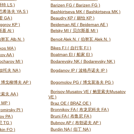
斯特 LS )
Barizen FG ( Barizen FG )
( 巴希洛夫 YA.S )
Bashkirtseva MK ( Bashkirtseva MK )
盟 GA )
Beaudry KP ( 丽怡 KP )
ggrov KP )
Beideman AE ( Beideman AE )
斯基 AI )
Belsky MI ( 贝尔斯基 MI )
 伯努瓦 Alb.N. )
Benoit Alek.N. ( 伯努瓦 Alek.N. )
Bikes F.I ( 自行车 F.I )
kos MA )
Boatman EI ( 船家 EI )
kov AA )
ocharov MI )
Bodarevsky NK ( Bodarevsky NK )
博加托夫 NA )
Bogdanov IP ( 波格丹诺夫 IP )
 ( 博戈柳博夫 AP )
Bogomolov PG ( 博戈莫洛夫 PG )
Borisov-Musatov VE ( 鲍里索夫Musatov
鲍里索夫 AA )
VE )
 MP )
Braz OE ( BRAZ OE )
Bronnikov FA ( 布龙尼科夫 FA )
romirsky PI )
Bruni FA ( 布鲁尼 FA )
lov PA )
尼 TG )
Bubnov AP ( 布勃诺夫 AP )
Burdin NA ( 伯丁 NA )
kin FO )