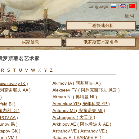
Language:
|
|
篮
工程快速分析
买家信息
俄罗斯艺术家名单
俄罗斯著名艺术家
R
S
T
U
V
W
X
Y
Z
Akimov IA ( 阿基莫夫 IA )
Aivazovsky IK )
( 阿列克谢耶夫 AA )
Alekseev FY ( 阿列克谢耶夫 风云 )
Altman NI ( 奥特曼 NI )
 )
Annenkov YP ( 安年科夫 YP )
feld BI )
安东内利 DI )
Antonov MI ( 安东诺夫 MI )
Archangelic ( 大天使 )
APOV AA )
gunov 易 )
Arkhipov AE ( 阿尔希波夫 AE )
tapov GK )
Astrahov VE ( Astrahov VE )
orin VM )
Babaev PI ( BABAEV PI )