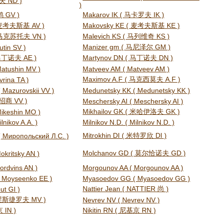
夫 ND )
)
鹊 GV )
Makarov IK ( 马卡罗夫 IK )
( 麦考夫斯基 AV )
Makovsky KE ( 麦考夫斯基 KE )
( 马克苏托夫 VN )
Malevich KS ( 马列维奇 KS )
Manizer gm ( 马尼泽尔 GM )
utin SV )
 马丁诺夫 AE )
Martynov DN ( 马丁诺夫 DN )
atushin MV )
Matveev AM ( Matveev AM )
Maximov A.F ( 马克西莫夫 A.F )
rina TA )
 Mazurovskii VV )
Medunetsky KK ( Medunetsky KK )
 招商 VV )
Meschersky AI ( Meschersky AI )
Mikhailov GK ( 米哈伊洛夫 GK )
ikeshin MO )
ilnikov A.A. )
Milnikov N.D. ( Milnikov N.D. )
Mitrokhin DI ( 米特罗欣 DI )
 ( Миропольский Л.С. )
Molchanov GD ( 莫尔恰诺夫 GD )
okritsky AN )
ordvins AN )
Morgounov AA ( Morgounov AA )
 Moyseenko EE )
Myasoedov GG ( Myasoedov GG )
Nattier Jean ( NATTIER 尚 )
ut GI )
( 涅斯捷罗夫 MV )
Nevrev NV ( Nevrev NV )
京 IN )
Nikitin RN ( 尼基京 RN )