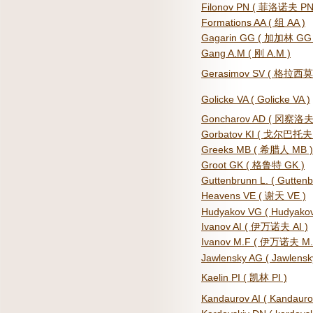
Filonov PN ( 菲洛诺夫 PN
Formations AA ( 组 AA )
Gagarin GG ( 加加林 GG 
Gang A.M ( 刚 A.M )
Gerasimov SV ( 格拉西莫
Golicke VA ( Golicke VA )
Goncharov AD ( 冈察洛夫
Gorbatov KI ( 戈尔巴托夫 
Greeks MB ( 希腊人 MB )
Groot GK ( 格鲁特 GK )
Guttenbrunn L. ( Gutten
Heavens VE ( 谢天 VE )
Hudyakov VG ( Hudyakov
Ivanov AI ( 伊万诺夫 AI )
Ivanov M.F ( 伊万诺夫 M.
Jawlensky AG ( Jawlensk
Kaelin PI ( 凯林 PI )
Kandaurov AI ( Kandaurov