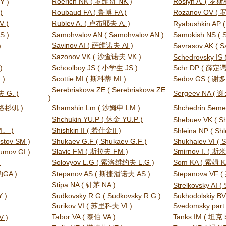
Roerich NK ( 罗维奇 NK )
Roslyn A. ( 罗斯林
Y )
)
Roubaud FA ( 鲁博 FA )
Rozanov OV (
V )
Rublev A. ( 卢布耶夫 A. )
Ryabushkin AP (
S )
Samohvalov AN ( Samohvalov AN )
Samokish NS ( 
Savinov AI ( 萨维诺夫 AI )
)
Savrasov AK ( S
Sazonov VK ( 沙查诺夫 VK )
Schedrovsky IS 
)
Schoolboy JS ( 小学生 JS )
Schr DP ( 薛定谔
 )
Scottie MI ( 斯科蒂 MI )
Sedov GS ( 谢多
Serebriakova ZE ( Serebriakova ZE
 G. )
Sergeev NA (
)
v 洛杉矶 )
Shamshin Lm ( 沙姆申 LM )
Shchedrin Sem
Shchukin YU.P ( 休金 YU.P )
Shebuev VK ( S
M。 )
Shishkin II ( 希什金II )
Shleina NP ( Shl
stov SM )
Shukaev G.F ( Shukaev G.F )
Shukhaiev VI ( S
Slavic FM ( 斯拉夫 FM )
Smirnov I. ( 
umov GI )
)
Solovyov L.G ( 索洛维约夫 L.G )
Som KA ( 索姆 K
的GA )
Stepanov AS ( 斯捷潘诺夫 AS )
Stepanova VF
Stipa NA ( 针茅 NA )
Strelkovsky AI ( 
Y )
Sudkovsky R.G ( Sudkovsky R.G )
Sukhodolskiy BV
Surikov VI ( 苏里科夫 VI )
Svedomsky part
Tabor VA ( 泰伯 VA )
Tanks IM ( 坦
V )