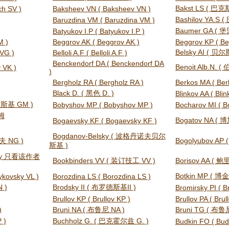
Bakst LS ( 巴克
ch SV )
Baksheev VN ( Baksheev VN )
Bashilov YA.S 
Baruzdina VM ( Baruzdina VM )
Baumer GA ( 堡
Batyukov I.P ( Batyukov I.P )
M )
Beggrov AK ( Beggrov AK )
Beggrov KP ( Be
Belsky AI ( 贝尔
 VG )
Belloli A.F ( Belloli A.F )
Benckendorf DA ( Benckendorf DA
Benoit Alb.N. (
y VK )
)
Bergholz RA ( Bergholz RA )
Berkos MA ( Ber
Black D. ( 黑色 D. )
Blinkov AA ( Blin
夫斯基 GM )
Bobyshov MP ( Bobyshov MP )
Bocharov MI ( B
贝姆
Bogatov NA ( 
Bogaevsky KF ( Bogaevsky KF )
Bogdanov-Belsky ( 波格丹诺夫贝尔
夫 NG )
Bogolyubov AP
斯基 )
vsky 只看该作者
Bookbinders VV ( 装订技工 VV )
Borisov AA ( 
Botkin MP ( 博金
ykovsky VL )
Borozdina LS ( Borozdina LS )
 )
Brodsky II ( 布罗德斯基II )
Bromirsky PI ( B
Brullov KP ( Brullov KP )
Brullov PA ( Brul
)
Bruni NA ( 布鲁尼 NA )
Bruni TG ( 布鲁
 )
Buchholz G. ( 巴克霍尔兹 G. )
Budkin FO ( Bud