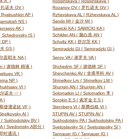
 A. )
Rossinskaya ( Rossinskaya )
 罗扎诺夫 OV )
Rozanov OV ( 罗扎诺夫 OV )
 Ryabushkin AP )
Rzhevskaya AL ( Rzhevskaya AL )
Sands MI ( 金沙 MI )
Samokish NS )
avrasov AK )
Sawicki KA ( SAWICKI KA )
Schilder AN ( 脑白质 AN )
( Schedrovsky IS )
 DP )
Schultz KK ( 舒尔茨 KK )
夫 GS )
Semiradzki GI ( Semiradzki GI )
 谢尔盖耶夫 NA )
Serov VA ( 谢罗夫 VA )
en ( 谢德林 精液 )
Shchedrin SF ( 谢德林 SF )
Shevchenko AV ( 舍甫琴科 AV )
hebuev VK )
eina NP )
Shmelkov Lm ( Shmelkov LM )
hukhaiev VI )
Shurigin AN ( Shurigin AN )
斯米尔诺夫 一 )
Solomatkin LI ( Solomatkin 李 )
A )
Sorokin E.S ( 索罗金 E.S )
 ( 斯捷潘诺娃 VF )
Sternberg VI ( 斯腾伯格 VI )
Strelkovsky AI )
STUPIN AV ( STUPIN AV )
 ( Sukhodolskiy BV )
Sukhodolskiy PA ( Sukhodolskiy PA )
 A ( Svedomsky A部分 )
Svetoslavsky SI ( Svetoslavsky SI )
克 即时通讯 )
Tannauer IG ( Tannauer IG )