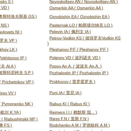
nsky II )
Novoskoltsev AN ( Novoskoltsev AN )
 VD )
Osmerkin AA ( Osmerkin AA )
 ( 奥斯特洛夫斯基 GS )
Oznobishin EA ( Oznobishin EA )
 NS )
Pasternak LO ( 帕斯捷尔纳克 LO )
Pelevin IA ( 佩列文 IA )
avlovets NI )
Petrov-Vodkin KS ( 彼得罗夫Vodkin KS
得罗夫 VP )
)
khov LK )
Pleshanov P.F ( Pleshanov P.F )
Polenov VD ( 波列诺夫 VD )
Pokhitonov IP )
夫 Al.A )
Popov An.A. ( 波波夫 An.A. )
 ( 波斯特尼柯夫 S.P )
Pozhalostin IP ( Pozhalostin IP )
Prokhorov ( 普罗霍罗夫 )
( Prichetnikov VP )
Puni IA ( 普尼 IA )
irev VV )
( Pymonenko NK )
Rabus KI ( Rabus KI )
 赖歇尔 K.YA )
Reimers I.I ( 赖默斯 我... )
Riess F.N ( 里斯 F.N )
 ( Riabushinskii NP )
狮 FS )
Rodchenko A.M ( 罗德钦科 A.M )