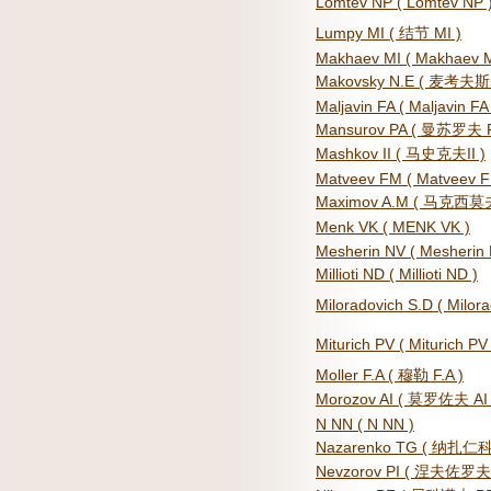
Lomtev NP ( Lomtev NP 
Lumpy MI ( 结节 MI )
Makhaev MI ( Makhaev M
Makovsky N.E ( 麦考夫斯
Maljavin FA ( Maljavin FA 
Mansurov PA ( 曼苏罗夫 P
Mashkov II ( 马史克夫II )
Matveev FM ( Matveev F
Maximov A.M ( 马克西莫夫
Menk VK ( MENK VK )
Mesherin NV ( Mesherin 
Millioti ND ( Millioti ND )
Miloradovich S.D ( Milora
Miturich PV ( Miturich PV 
Moller F.A ( 穆勒 F.A )
Morozov AI ( 莫罗佐夫 AI 
N NN ( N NN )
Nazarenko TG ( 纳扎仁科
Nevzorov PI ( 涅夫佐罗夫 