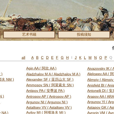
艺术书籍
投稿须知
all
A
B
C
D
E
F
G
H
I
J
K
L
M
N
O
P
Q
Agin AA ( 阿欣 AA )
Aivazovsky IK ( 
 )
Alekseev AA 
Aladzhalov M A ( Aladzhalov M A )
耶夫 NM )
Alexander SF ( 亚历山大 SF )
Alimpiy ( Alimpiy
Ammosov SN ( 阿莫索夫 SN )
Anisfeld BI ( Anis
Antipov PA ( 安季波 PA )
Antonelli DI ( 
 )
Antropov AP ( Antropov AP )
Arapov AA ( AR
Argunov YI ( Ar
)
Argunov NI ( Argunov NI )
Astaltsev VV ( Astaltsev VV )
Astapov GK ( As
Avilov MI ( 阿维洛夫 MI )
 NA )
Avrorin VM ( Avr