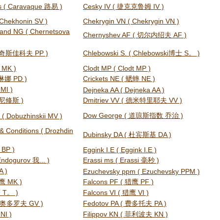
s ( Caravaque 路易 )
Cesky IV ( 捷克克鲁姆 IV )
Chekhonin SV )
Chekrygin VN ( Chekrygin VN )
 and NG ( Chernetsova
Chernyshev AF ( 切尔内绍夫 AF )
 ( 奇斯佳科夫 PP )
Chlebowski S. ( Chlebowski博士 S。 )
t MK )
Clodt MP ( Clodt MP )
科琳娜 PD )
Crickets NE ( 蟋蟀 NE )
MI )
Dejneka AA ( Dejneka AA )
奥尼修斯 )
Dmitriev VV ( 德米特里耶夫 VV )
Dow George ( 道琼斯指数 乔治 )
 ( Dobuzhinskii MV )
& Conditions ( Drozhdin
Dubinsky DA ( 杜宾斯基 DA )
 BP )
Eggink I.E ( Eggink I.E )
Endogurov 我... )
Erassi ms ( Erassi 毫秒 )
A )
Ezuchevsky ppm ( Ezuchevsky PPM )
鹰 MK )
Falcons PF ( 猎鹰 PF )
鹰 T。 )
Falcons VI ( 猎鹰 VI )
 费奥多罗夫 GV )
Fedotov PA ( 费多托夫 PA )
NI )
Filippov KN ( 菲利波夫 KN )