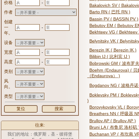
-
价格
Bakalovich SV ( Bakalovi
Barto RN ( 巴托 RN )
作者
Bassin PV ( BASSIN PV )
创建
Bebutov EM ( Bebutov E
-
一
Bekhteev VG ( Bekhteev
年。
Belynitsky VK ( Belynitsk
设备
Berezin IK ( Berezin IK )
-
宽度
Bilibin IJ ( 比利宾 IJ )
-
高度
Bobrowski GM ( 波布罗
Boehm (Endaurova) ( 
类别
（Endaurova） )
风
Bogdanov NG ( 波格丹诺
向。
Boklevsky PM ( Bokle
类型
)
Borovykovsky VL ( Borov
复位
搜索
Breathers NN ( 呼吸器 NN
Brullov AP ( Brullov AP )
往来:
Bruni LA ( 布鲁尼 洛杉矶 
我们的地址：俄罗斯，圣 - 彼得堡
Buchanan VP ( 布坎南 VP