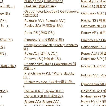
 )
Nilus part A ( Nilus A部分 )
Nivinsky II ( Nivi
vich 我... )
Orel SA ( 奥廖尔 SA )
Orel VD ( 奥廖尔
Ostroumova-Lebedev ( Ostroumova
Ostrovsky GS
ov IS )
列别杰夫 )
AF )
Pasha NS ( 帕夏
Pakoulin VV ( Pakoulin VV )
n B。 )
Pavlov SA ( 巴甫洛夫 SA )
Pavlovets NI ( P
Peter PS ( 彼得 PS )
Petrov VP ( 彼
维切夫 PI )
Pimenov YI ( 皮梅诺夫 易 )
Plakhov LK ( Pla
Podklyuchnikov NI ( Podklyuchnikov
EA )
Pokhitonov IP ( 
NI )
Poles AV ( 波兰人 AV )
Popov Al.A ( 波波
ED )
Popova LS ( 波波娃 LS )
Postnikov S.P
Prianishnikov IM ( Prianishnikov 即
er 格奥尔格 )
Prichetnikov VP 
时通讯 )
Przhetslavsky K.L ( Przhetslavsky
Pukirev VV ( Puk
K.L )
Pushkarev Sec. ( 普什卡廖夫 秒。
Pymonenko NK 
)
ine )
Reichel K.YA (
Redko K.N. ( Редько К.Н. )
Repin IE ( 列宾 IE浏览器 )
 )
Riabushinskii NP
Roars FS ( 河东
Ritsoni AA ( Ritsoni AA )