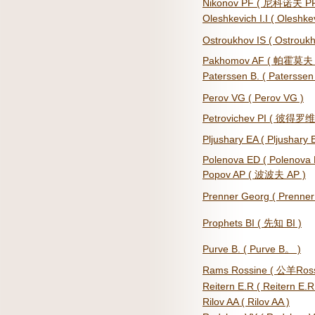
Nikonov PF ( 尼科诺夫 PF
Oleshkevich I.I ( Oleshke
Ostroukhov IS ( Ostroukh
Pakhomov AF ( 帕霍莫夫 
Paterssen B. ( Patersse
Perov VG ( Perov VG )
Petrovichev PI ( 彼得罗
Pljushary EA ( Pljushary 
Polenova ED ( Polenova 
Popov AP ( 波波夫 AP )
Prenner Georg ( Prenn
Prophets BI ( 先知 BI )
Purve B. ( Purve B。 )
Rams Rossine ( 公羊Ross
Reitern E.R ( Reitern E.R
Rilov AA ( Rilov AA )