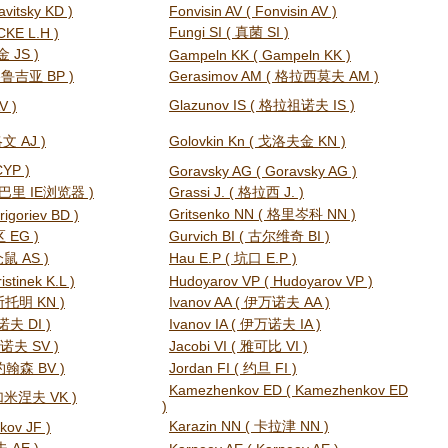
avitsky KD )
Fonvisin AV ( Fonvisin AV )
Fungi SI ( 真菌 SI )
CKE L.H )
金 JS )
Gampeln KK ( Gampeln KK )
 格鲁吉亚 BP )
Gerasimov AM ( 格拉西莫夫 AM )
Glazunov IS ( 格拉祖诺夫 IS )
V )
洛文 AJ )
Golovkin Kn ( 戈洛夫金 KN )
YP )
Goravsky AG ( Goravsky AG )
格拉巴里 IE浏览器 )
Grassi J. ( 格拉西 J. )
Gritsenko NN ( 格里岑科 NN )
rigoriev BD )
 EG )
Gurvich BI ( 古尔维奇 BI )
仓鼠 AS )
Hau E.P ( 坑口 E.P )
istinek K.L )
Hudoyarov VP ( Hudoyarov VP )
伊斯托明 KN )
Ivanov AA ( 伊万诺夫 AA )
诺夫 DI )
Ivanov IA ( 伊万诺夫 IA )
万诺夫 SV )
Jacobi VI ( 雅可比 VI )
 约翰森 BV )
Jordan FI ( 约旦 FI )
Kamezhenkov ED ( Kamezhenkov ED
 加米涅夫 VK )
)
Karazin NN ( 卡拉津 NN )
kov JF )