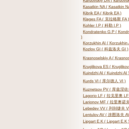
Kardovskiy DN ( kardovsk
Kasatkin NA ( Kasatkin N
Kibrik EA ( Kibrik EA )
Klages FA ( 克拉格斯 FA 
Kohler I.P ( 科勒 I.P )
Kondratenko G.P ( Kond
)
Korzukhin AI ( Korzukhin 
Kozlov GI ( 科兹洛夫 GI )
Krasnoselskiy A ( Krasnos
Kruglikova ES ( Kruglikov
Kuindzhi AI ( Kuindzhi AI 
Kurds VI ( 库尔德人 VI )
Kuznetsov PV ( 库兹涅佐
Lagorio LF ( 拉戈里奥 LF
Larionov MF ( 拉里奥诺夫
Lebedev VV ( 列别捷夫 V
Lentulov AV ( 连图洛夫 AV
Lipgart E.K ( Lipgart E.K 