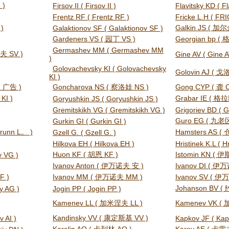
 )
Firsov II ( Firsov II )
Flavitsky KD ( Fl
Frentz RF ( Frentz RF )
Fricke L.H ( FRI
)
Galkin JS ( 加尔
Galaktionov SF ( Galaktionov SF )
Gardeners VS ( 园丁 VS )
Georgian bp (
Germashev MM ( Germashev MM
夫 SV )
Gine AV ( Gine A
)
Golovachevsky KI ( Golovachevsky
Golovin AJ ( 戈
KI )
 广告 )
Goncharova NS ( 察洛娃 NS )
Gong CYP ( 龚 C
KI )
Grabar IE ( 
Goryushkin JS ( Goryushkin JS )
Gremitskikh VG ( Gremitskikh VG )
Grigoriev BD ( G
Guro EG ( 九老区
Gurkin GI ( Gurkin GI )
brunn L。 )
Hamsters AS ( 
Gzell G. ( Gzell G. )
Hilkova EH ( Hilkova EH )
Hristinek K.L ( Hr
Huon KF ( 胡恩 KF )
Istomin KN ( 
 VG )
Ivanov Anton ( 伊万诺夫 安 )
Ivanov DI ( 伊万
F )
Ivanov MM ( 伊万诺夫 MM )
Ivanov SV ( 伊
Johanson BV (
y AG )
Jogin PP ( Jogin PP )
Kamenev LL ( 加米涅夫 LL )
Kamenev VK (
Kandinsky VV ( 康定斯基 VV )
 AI )
Kapkov JF ( Kap