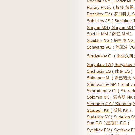
Rodchev VY ( Rodchev V
Rotary Pietro ( 旋转 彼得 
Rozhkov SV ( 罗日科夫 S
Sablukov JS ( Sablukov J
Saryan MS ( Saryan MS 
Sazhin MM ( 萨任 MM )
Schilder NG ( 脑白质 NG 
Schwartz VG ( 施瓦茨 VG
Serdyukov G. ( 谢尔久科夫
Seryakov LA ( Seryako
Shchukin SS ( 休金 SS )
Shibanov M. ( 希巴诺夫 
Shuhvostov SM ( Shuhvo
Skorodumov GI ( Skorod
Solomin NK ( 索洛明 NK 
Stenberg GA ( Stenberg
Steuben KK ( 斯托 KK )
Sudeikin SY ( Sudeikin S
Sun F.G ( 星期日 F.G )
Sychkov F.V ( Sychkov F.