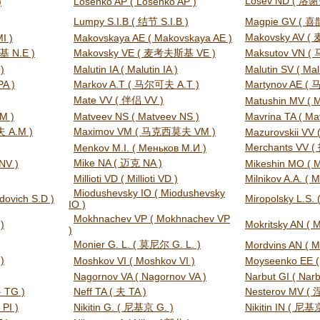
Losev ND ( 洛谢
)
Losenko AP ( Losenko AP )
Lumpy S.I.B ( 结节 S.I.B )
Magpie GV ( 喜
Makovsky AV 
I )
Makovskaya AE ( Makovskaya AE )
基 N.E )
Makovsky VE ( 麦考夫斯基 VE )
Maksutov VN 
)
Malutin IA ( Malutin IA )
Malutin SV ( Mal
A )
Markov A.T ( 马尔可夫 A.T )
Martynov AE (
Mate VV ( 伴侣 VV )
Matushin MV ( M
M )
Matveev NS ( Matveev NS )
Mavrina TA ( Mav
 A.M )
Maximov VM ( 马克西莫夫 VM )
Mazurovskii VV (
Merchants VV (
Menkov M.I. ( Меньков М.И )
Mike NA ( 迈克 NA )
NV )
Mikeshin MO ( M
Millioti VD ( Millioti VD )
Milnikov A.A. ( M
Miodushevsky IO ( Miodushevsky
dovich S.D )
Miropolsky L.S.
IO )
Mokhnachev VP ( Mokhnachev VP
)
Mokritsky AN ( M
)
Monier G. L. ( 莫尼尔 G. L. )
Mordvins AN ( M
)
Moshkov VI ( Moshkov VI )
Moyseenko EE (
Nagornov VA ( Nagornov VA )
Narbut GI ( Narb
 TG )
Neff TA ( 夫 TA )
Nesterov MV 
PI )
Nikitin G. ( 尼基京 G. )
Nikitin IN ( 尼基