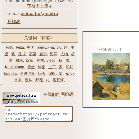
наб. канала Грибоедова 148/150
在地图上显示
e-mail:
petroartru@mail.ru
反馈表
关键词（标签）:
乌鸦
,
Река
,
中国
,
женщина
,
水
,
路
,
书
伊林 君士坦丁
桌
,
狗
,
路径
,
蔬菜
,
夏季
,
海洋
,
人物
,
桥
梁
,
树木
,
绽放
,
春季
,
лето
,
秋
,
雪
,
Khokhloma
,
勇士
,
静物
,
主页
,
家
,
船舶
,
бронза
,
圣彼得堡
,
码头
,
游艇
,
堤
,
Блок
,
水果
,
森林
,
野花
,
村
,
涅瓦河
,
在我们的画廊码