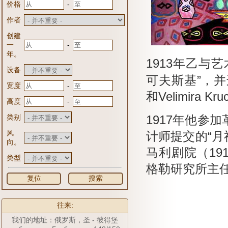
-
价格
作者
创建
-
一
年。
1913年乙与
设备
可夫斯基”，并连同
-
宽度
和Velimira K
-
高度
类别
1917年他参
风
计师提交的“月
向。
马利剧院（191
类型
格勒研究所主
复位
搜索
往来:
我们的地址：俄罗斯，圣 - 彼得堡