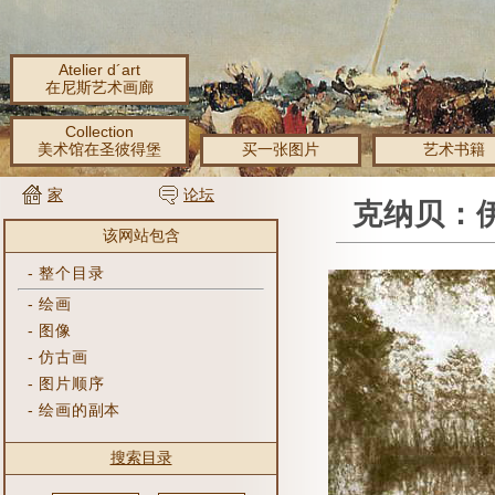
Atelier d´art
在尼斯艺术画廊
Collection
美术馆在圣彼得堡
买一张图片
艺术书籍
家
论坛
克纳贝：伊万
该网站包含
-
整个目录
-
绘画
-
图像
-
仿古画
-
图片顺序
-
绘画的副本
搜索目录