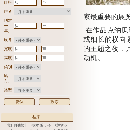
-
价格
作者
家最重要的展
创建
-
一
在作品克纳贝明确表
年。
或细长的横向景
设备
的主题之夜，
-
宽度
动机。
-
高度
类别
风
向。
类型
复位
搜索
往来:
我们的地址：俄罗斯，圣 - 彼得堡