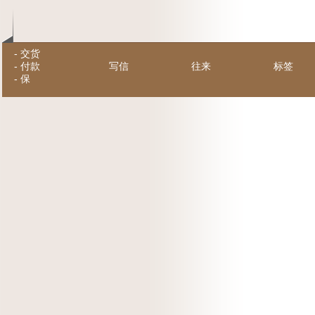
-
交货
-
付款
写信
往来
标签
-
保