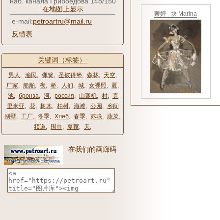
наб. канала Грибоедова 148/150
在地图上显示
蒂姆 - 块 Marina
e-mail:
petroartru@mail.ru
反馈表
关键词（标签）:
男人
,
渔民
,
弹簧
,
圣彼得堡
,
森林
,
天空
,
厂家
,
船舶
,
夜
,
桥
,
人们
,
城
,
女裸照
,
夏
,
池
,
бронза
,
河
,
россия
,
山寨机
,
村
,
克
里米亚
,
花
,
树木
,
柏树
,
海滩
,
公园
,
乡间
别墅
,
工厂
,
冬季
,
Хлеб
,
春季
,
苏联
,
蔬菜
,
频道
,
围巾
,
夏家
,
天
,
在我们的画廊码