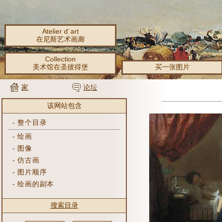
Atelier d´art
在尼斯艺术画廊
Collection
美术馆在圣彼得堡
买一张图片
家
论坛
该网站包含
-
整个目录
-
绘画
-
图像
-
仿古画
-
图片顺序
-
绘画的副本
搜索目录