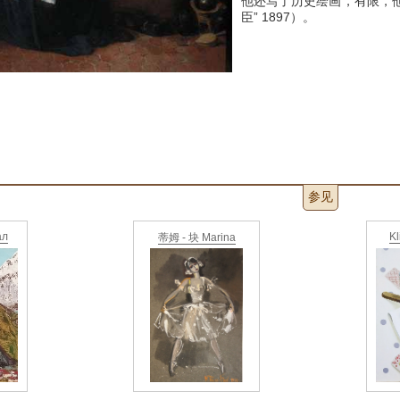
他还写了历史绘画，有限，他
臣” 1897）。
参见
ал
Kl
蒂姆 - 块 Marina