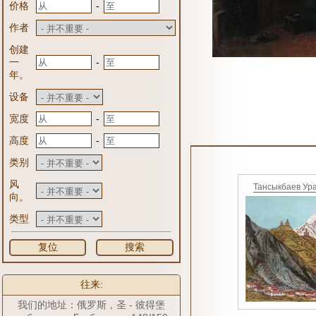
-
价格
作者
创建
-
一
年。
设备
-
宽度
-
高度
类别
风
Тансыкбаев Ур
向。
类型
复位
搜索
往来:
我们的地址：俄罗斯，圣 - 彼得堡