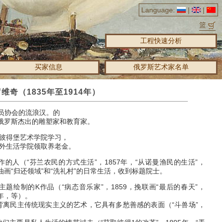
Language:
|
|
篮
工程快速分析
买家信息
俄罗斯艺术家名单
得罗维奇（1835年至1914年）
员协会的流浪汉。的
dta -俄罗斯杰出的雕塑家和教育家。
在圣彼得堡艺术学院学习，
在国外生活学院领取养老金。
的人（“芬兰农民的方式生活”，1857年，“从诺曼渔民的生活”，
年，油画“归还领域”和“洗礼村”的日常生活，收到标题院士。
题绘制的K作品（“病态音乐家”，1859，挽联画“最后的春天”，
4年，等）。
背离民主传统现实主义的艺术，它具有多愁善感的表面（“斗兽场”，