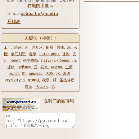
наб. канала Грибоедова 148/150
在地图上显示
e-mail:
petroartru@mail.ru
反馈表
关键词（标签）:
工厂
,
绘画
,
河
,
涅瓦河
,
船舶
,
男孩
,
冰
,
公
园
,
乡间别墅
,
春季
,
натюрморт
,
裸照
,
光
明
,
полет
,
列宁格勒
,
Лазурный берег
,
山
,
裸体
,
пейзаж
,
云
,
花卉
,
масло
,
主页
,
холст
,
街
,
шедевр
,
大桥
,
水
,
海滩
,
скульптура
,
птицы
,
秋季
,
城
,
圣彼得堡
,
首页
,
Россия
,
花
,
在我们的画廊码