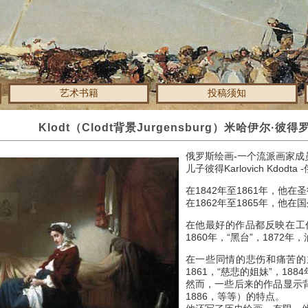
艺术书籍
投稿须知
Klodt（Clodt背景Jurgensburg）米哈伊尔·彼
俄罗斯绘画-一个流派画家成
儿子彼得Karlovich Kdo
在1842年至1861年，他
在1862年至1865年，他
在他最好的作品都反映在工作
1860年，“黑台”，1872
在一些同情的悲伤和痛苦的主
1861，“慈悲的姐妹”，188
然而，一些后来的作品显示
1886，等等）的特点。