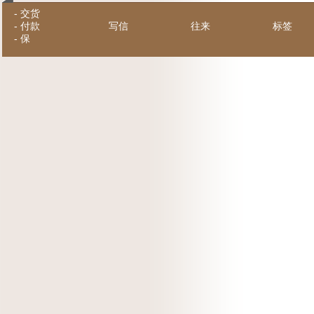
-
交货
-
付款
写信
往来
标签
-
保