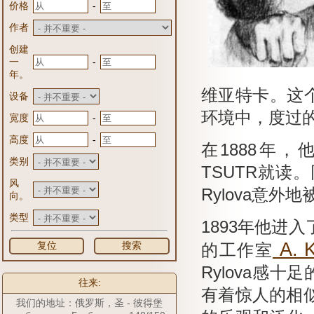
-
价格
作者
创建
-
一
年。
维亚特卡。
这
设备
环境中，度过的
-
宽度
-
高度
在1888年
类别
TSUTR就读。
风
Rylova意外
向。
类型
1893年他进
A.
K
复位
搜索
的工作室
Rylova感十
往来:
有着惊人的相
我们的地址：俄罗斯，圣 - 彼得堡