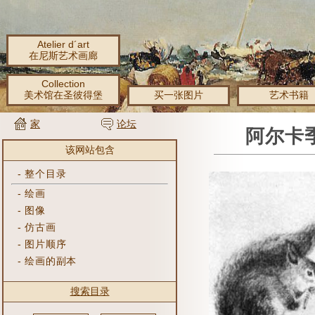
Atelier d´art
在尼斯艺术画廊
Collection
美术馆在圣彼得堡
买一张图片
艺术书籍
家
论坛
阿尔卡季
该网站包含
-
整个目录
-
绘画
-
图像
-
仿古画
-
图片顺序
-
绘画的副本
搜索目录