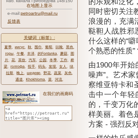
的乐观和泛化
наб. канала Грибоедова 148/150
在地图上显示
同时密切关注
e-mail:
petroartru@mail.ru
浪漫的，充满活力
反馈表
鞑靼人战胜邪恶
关键词（标签）:
什么这样的“噼
夏季
,
иисус
,
秋
,
围巾
,
葡萄
,
毡靴
,
黑色
,
个熟悉的性质”
горы
,
午餐
,
丰泽
,
的Fontanka
,
蘑菇
,
图
片
,
花
,
茶炊
,
汽车
,
公园
,
冬季
,
工作
,
桥
由1900年开
梁
,
голгофа
,
投手
,
码头
,
发现
,
女人
,
绿
,
拉斯
,
晚上
,
шедевр
,
野花
,
蔬菜
,
灰色
,
噪声”。
艺术家
通道
,
Khokhloma
,
菜
,
河流
,
察维亚特卡和
击中一个年轻
在我们的画廊码
的，千变万化
样美丽。
着色
方案 - 强烈