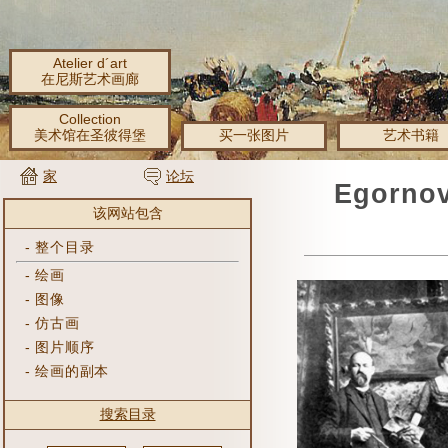
Atelier d´art
在尼斯艺术画廊
Collection
美术馆在圣彼得堡
买一张图片
艺术书籍
家
论坛
Egorn
该网站包含
-
整个目录
-
绘画
-
图像
-
仿古画
-
图片顺序
-
绘画的副本
搜索目录