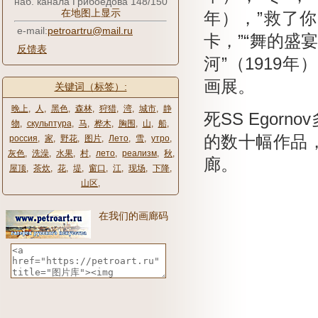
наб. канала Грибоедова 148/150
在地图上显示
年），”救了你
e-mail:
petroartru@mail.ru
卡，”“舞的盛宴在
反馈表
河”（1919年
画展。
关键词（标签）:
晚上
,
人
,
黑色
,
森林
,
狩猎
,
湾
,
城市
,
静
死SS
Egor
物
,
скульптура
,
马
,
桦木
,
胸围
,
山
,
船
,
的数十幅作品
россия
,
家
,
野花
,
图片
,
Лето
,
雪
,
утро
,
灰色
,
洗澡
,
水果
,
村
,
лето
,
реализм
,
秋
,
廊。
屋顶
,
茶炊
,
花
,
堤
,
窗口
,
江
,
现场
,
下降
,
山区
,
在我们的画廊码