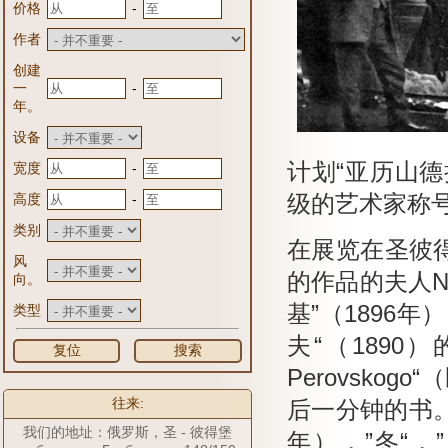
-
价格
作者
创建
-
一
年。
设备
计划“亚历山
-
宽度
-
高度
级的艺术家称
类别
在展览在圣彼得堡
风
的作品的夫人N
向。
基”（1896年
类型
夫“（1890）的
复位
搜索
Perovskog
往来:
后一分钟的书。多
我们的地址：俄罗斯，圣 - 彼得堡
年），”冬“，