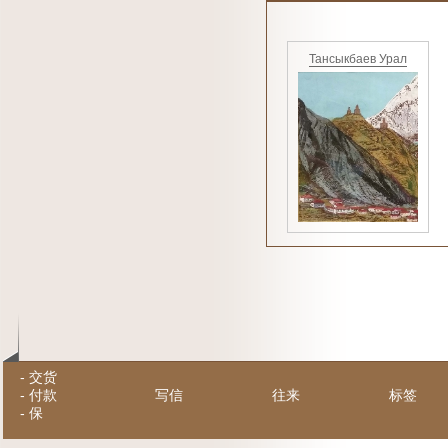
Тансыкбаев Урал
-
交货
-
付款
写信
往来
标签
-
保