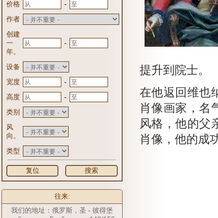
-
价格
作者
创建
-
一
年。
设备
提升到院士。
-
宽度
在他返回维也
-
高度
肖像画家，名
类别
风格，他的父
风
向。
肖像，他的成
类型
复位
搜索
往来:
我们的地址：俄罗斯，圣 - 彼得堡