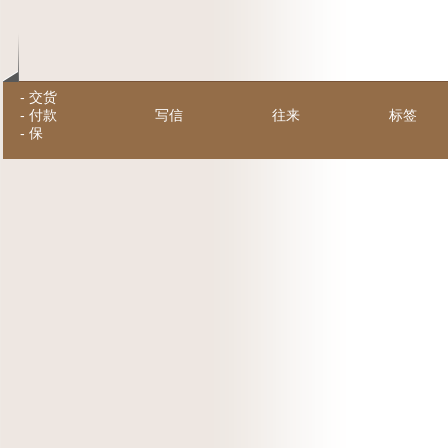
-
交货
-
付款
写信
往来
标签
-
保