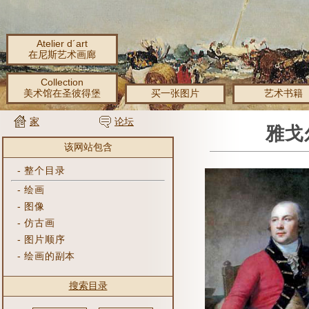
Atelier d´art
在尼斯艺术画廊
Collection
美术馆在圣彼得堡
买一张图片
艺术书籍
家
论坛
雅戈
该网站包含
-
整个目录
-
绘画
-
图像
-
仿古画
-
图片顺序
-
绘画的副本
搜索目录