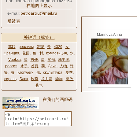
наб. канала Грибоедова 148/150
在地图上显示
e-mail:
petroartru@mail.ru
反馈表
Marinova Anna
关键词（标签）:
苏联
,
реализм
,
发现
,
云
,
4329
,
女
,
Франция
,
花园
,
鱼
,
村
,
композиция
,
水
,
Vuoksa
,
绿
,
吉他
,
堤
,
船舶
,
地平线
,
россия
,
水手
,
首页
,
荚
,
Дача
,
人物
,
弹
簧
,
海
,
Kronwerk
,
船
,
скульптура
,
夏季
,
сирень
,
Блок
,
玫瑰
,
拉力赛
,
静物
,
绽放
,
毛巾
,
在我们的画廊码