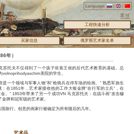
Language:
|
|
篮
工程快速分析
买家信息
俄罗斯艺术家名单
86年）
马克苏托夫不仅得到了一个孩子依靠王侯的后代艺术教育的基础。
总
oprihodyaschim美院的学生。
“营是一个领域与军事人物”和“枪骑兵在停车场的绘画。”
熟悉军旅生
：在1851年，艺术家接收他的工作大银金牌“在行军的士兵”，在
将金。”
1853年带来了另一个成功VN
马克苏托夫：在战斗画“攻击穆
他获得了金牌和冠军级的艺术家。
出国旅行。
创意的画家行被确定为所有随后的几年。
艺术品