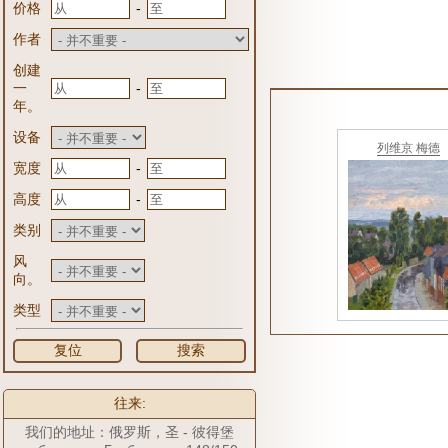
-
价格
作者
创建
-
一
年。
设备
列维京 梅德
-
宽度
-
高度
类别
风
向。
类型
复位
搜索
往来:
我们的地址：俄罗斯，圣 - 彼得堡