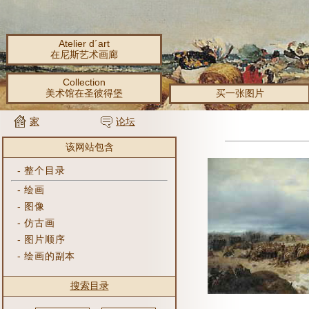
Atelier d´art
在尼斯艺术画廊
Collection
美术馆在圣彼得堡
买一张图片
家
论坛
该网站包含
-
整个目录
-
绘画
-
图像
-
仿古画
-
图片顺序
-
绘画的副本
搜索目录