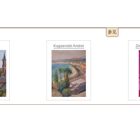
参见
Kugaevskii Andrei
Zm