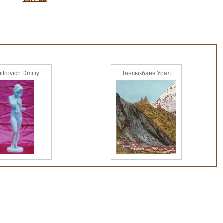
itrovich Dmitiy
Тансыкбаев Урал