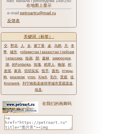
наб. канала Грибоедова 148/150
在地图上显示
e-mail:
petroartru@mail.ru
反馈表
关键词（标签）:
交
,
野花
,
人
,
女
,
紫丁香
,
桌
,
乌鸦
,
天
,
冬
季
,
城市
,
узбекистан ǀ казахстан ǀ пейзаж
ǀ классика
,
绘画
,
阴
,
森林
,
зимородок
,
湖
,
的Fontanka
,
玫瑰
,
稻草人
,
晚报
,
村
,
发现
,
家具
,
切切实实
,
投手
,
面包
,
птицы
,
狗
,
реализм
,
утро
,
Хлеб
,
毛巾
,
景观
,
堤
,
Kronwerk
,
列宁格勒圣彼得堡城市景观渠道
,
埃及
,
在我们的画廊码