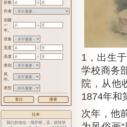
-
价格
作者
创建
-
一
年。
设备
-
宽度
1，出生于
-
高度
类别
学校商务部
风
向。
院，从他
类型
1874年
复位
搜索
次年，他前
往来:
我们的地址：俄罗斯，圣 - 彼得堡
为风俗画