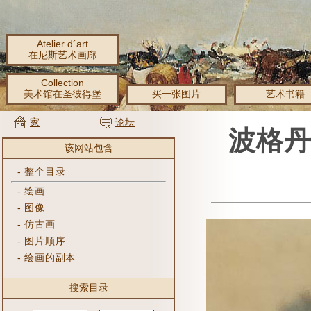
Atelier d´art
在尼斯艺术画廊
Collection
美术馆在圣彼得堡
买一张图片
艺术书籍
家
论坛
波格丹
该网站包含
-
整个目录
-
绘画
-
图像
-
仿古画
-
图片顺序
-
绘画的副本
搜索目录