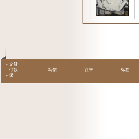
-
交货
-
付款
写信
往来
标签
-
保