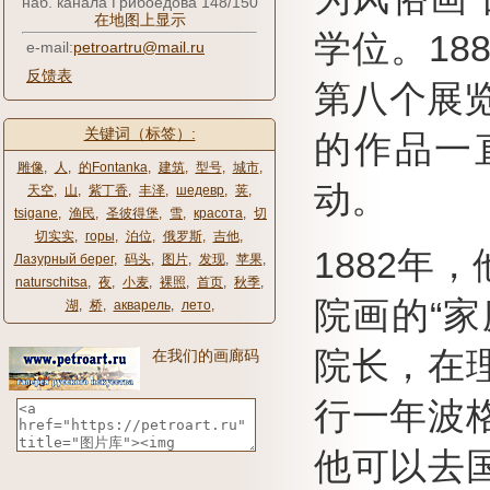
наб. канала Грибоедова 148/150
在地图上显示
学位。
1
e-mail:
petroartru@mail.ru
反馈表
第八个展览
关键词（标签）:
的作品一
雕像
,
人
,
的Fontanka
,
建筑
,
型号
,
城市
,
动。
天空
,
山
,
紫丁香
,
丰泽
,
шедевр
,
荚
,
tsigane
,
渔民
,
圣彼得堡
,
雪
,
красота
,
切
切实实
,
горы
,
泊位
,
俄罗斯
,
吉他
,
1882年
Лазурный берег
,
码头
,
图片
,
发现
,
苹果
,
naturschitsa
,
夜
,
小麦
,
裸照
,
首页
,
秋季
,
院画的“
湖
,
桥
,
акварель
,
лето
,
院长，在
在我们的画廊码
行一年波
他可以去