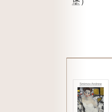
堡）
Smirnov Andrew