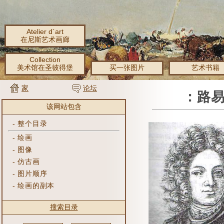
Atelier d´art
在尼斯艺术画廊
Collection
美术馆在圣彼得堡
买一张图片
艺术书籍
家
论坛
：路易C
该网站包含
-
整个目录
-
绘画
-
图像
-
仿古画
-
图片顺序
-
绘画的副本
搜索目录