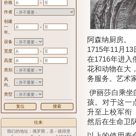
-
价格
作者
创建
-
一
年。
阿森纳厨房。
设备
1715年11月1
-
宽度
在1716年
进入
-
高度
花和动物在大
类别
务服务。
艺术
风
向。
伊丽莎白乘坐
类型
孩。
对于这一
复位
搜索
升至上校军衔
然后在生命卫
往来:
我们的地址：俄罗斯，圣 - 彼得堡
以上的使用寿命