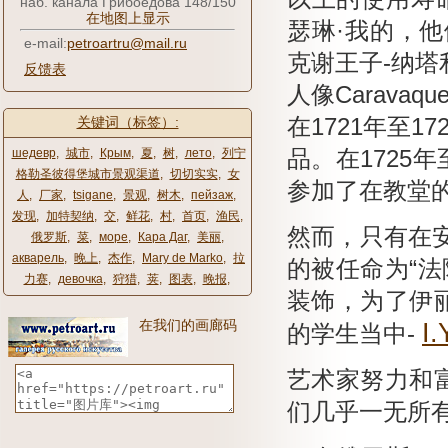
наб. канала Грибоедова 148/150
在地图上显示
瑟琳·我的，他
e-mail:
petroartru@mail.ru
克谢王子-纳
反馈表
人像Carav
关键词（标签）:
在1721年至17
шедевр
,
城市
,
Крым
,
夏
,
树
,
лето
,
列宁
品。
在1725年
格勒圣彼得堡城市景观渠道
,
切切实实
,
女
参加了在教堂
人
,
厂家
,
tsigane
,
景观
,
树木
,
пейзаж
,
发现
,
加特契纳
,
交
,
鲜花
,
村
,
首页
,
渔民
,
然而，只有在安娜
俄罗斯
,
菜
,
море
,
Кара Даг
,
美丽
,
акварель
,
晚上
,
杰作
,
Mary de Marko
,
拉
的被任命为“
力赛
,
девочка
,
狩猎
,
荚
,
图表
,
晚报
,
装饰，为了伊
在我们的画廊码
I.
的学生当中-
艺术家努力和
们几乎一无所