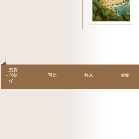
-
交货
-
付款
写信
往来
标签
-
保