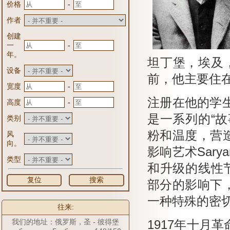
-
价格
作者
创建
-
一
年。
坦丁堡，埃及，伊
设备
前，他主要住在
-
宽度
注册在他的学
-
高度
是一系列的“故
类别
粉和温度，营
风
向。
影响艺术Sar
类型
和升级的线性
复位
搜索
部分的影响下，
一种特殊的密
往来:
我们的地址：俄罗斯，圣 - 彼得堡
1917年十月