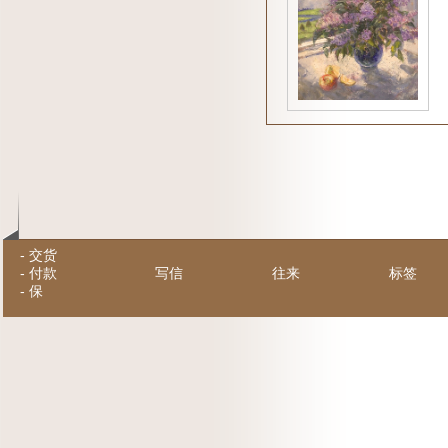
-
交货
-
付款
写信
往来
标签
-
保