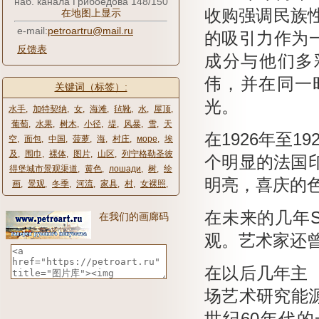
наб. канала Грибоедова 148/150
收购强调民族性
在地图上显示
e-mail:
petroartru@mail.ru
的吸引力作为
反馈表
成分与他们多彩
伟，并在同一
关键词（标签）:
光。
水手
,
加特契纳
,
女
,
海滩
,
毡靴
,
水
,
屋顶
,
葡萄
,
水果
,
树木
,
小径
,
堤
,
风暴
,
雪
,
天
在1926年至1
空
,
面包
,
中国
,
菠萝
,
海
,
村庄
,
море
,
埃
及
,
围巾
,
裸体
,
图片
,
山区
,
列宁格勒圣彼
个明显的法国
得堡城市景观渠道
,
黄色
,
лошади
,
树
,
绘
明亮，喜庆的
画
,
景观
,
冬季
,
河流
,
家具
,
村
,
女裸照
,
在未来的几年Sa
在我们的画廊码
观。
艺术家还
在以后几年主（
场艺术研究能