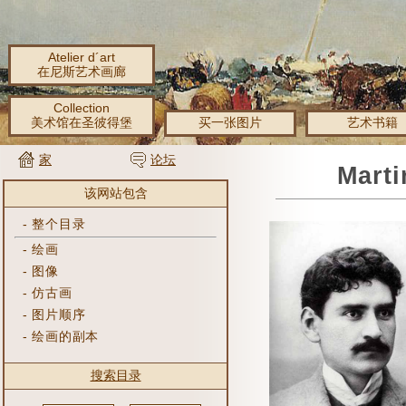
Atelier d´art
在尼斯艺术画廊
Collection
美术馆在圣彼得堡
买一张图片
艺术书籍
家
论坛
Mart
该网站包含
-
整个目录
-
绘画
-
图像
-
仿古画
-
图片顺序
-
绘画的副本
搜索目录