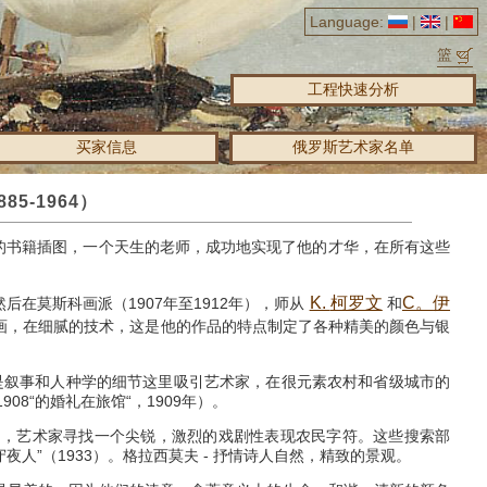
Language:
|
|
篮
工程快速分析
买家信息
俄罗斯艺术家名单
5-1964）
的书籍插图，一个天生的老师，成功地实现了他的才华，在所有这些
K.
柯罗文
C。
伊
然后在莫斯科画派（1907年至1912年），师从
和
画，在细腻的技术，这是他的作品的特点制定了各种精美的颜色与银
是叙事和人种学的细节这里吸引艺术家，在很元素农村和省级城市的
”1908“的婚礼在旅馆“，1909年）。
列），艺术家寻找一个尖锐，激烈的戏剧性表现农民字符。
这些搜索部
夜人”（1933）。
格拉西莫夫 - 抒情诗人自然，精致的景观。