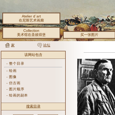
Atelier d´art
在尼斯艺术画廊
Collection
美术馆在圣彼得堡
买一张图片
家
论坛
该网站包含
-
整个目录
-
绘画
-
图像
-
仿古画
-
图片顺序
-
绘画的副本
搜索目录