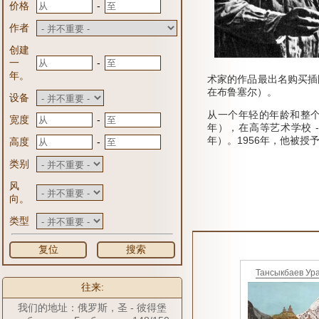
-
价格
作者
创建
-
一
年。
术家的作品最出名购买插图涅
在布鲁塞尔）。
设备
从一个年轻的年龄和整个他
-
宽度
年），在高等艺术学校 - V
年）。
1956年，他被
-
高度
类别
风
向。
类型
复位
搜索
Тансыкбаев Ур
往来:
我们的地址：俄罗斯，圣 - 彼得堡