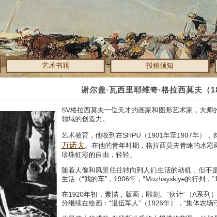
艺术书籍
投稿须知
谢尔盖·瓦西里耶维奇·格拉西莫夫（188
SV格拉西莫夫一位天才的画家和图形艺术家，大师
领域的创造力。
艺术教育，他收到在SHPU（1901年至1907年），
万诺夫
。
在他的青年时期，格拉西莫夫青睐的水彩
珍珠虹彩的自由，轻轻。
随着人像和风景往往转向到人们生活的动机，但不
生活（“我的车”，1906年，“Mozhayskiye的行列，
在1920年初，素描，版画，雕刻。
“伙计”（A系
分继续在绘画：“退伍军人”（1926年），“集体农场守