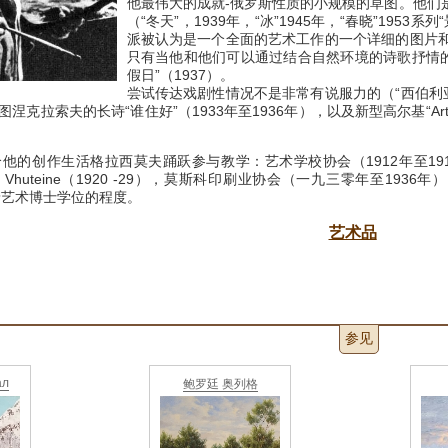
他最伟大的成就-俄罗斯性质的小规模的草图。
他们
（“冬天”，1939年，“冰”1945年，“春晓”1953系列“
派被认为是一个全面的艺术工作的一个详细的图片
只有当他和他们可以通过结合自然环境的诗歌抒情的状
假日”（1937）。
尝试传达戏剧性情况不是非常有说服力的（“西伯利亚游
克拉索夫的长诗“谁住好”（1933年至1936年），以及新型高尔基“Artam
的创作生活格拉西莫夫踊跃参与教学：艺术学校协会（1912年至1914年）
huteine​​（1920 -29），莫斯科印刷业协会（一九三零年至1936年
授予艺术博士学位的程度。
艺术品
参见
ал
鲍罗廷 奥列格