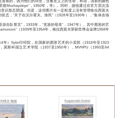
是显着的，因为他们的诗意，含蓄意义上的生命，和谐，清新的颜色
景观Mozhayskiye”，1950年，等）。
同时，据他通过在官方层次流
和意识形态阴谋。
但是，这些图片在一定程度上没有管理格拉西莫夫
态，“关于在沃尔霍夫。渔民”（1928年至1930年），“集体农场
击队誓言”，1933年，“党派的母亲”，1947年）。
其中图形的艺
onovs”（1939年至1954年，格拉西莫夫荣获世博会金牌1958年
Sytin印经院，在国家的图形艺术的小卖部（1918年至19​​23
），莫斯科国立艺术学院（1937至1950年），MVHPU（1950至64
Kugaevskii Andrei
列维京 梅德