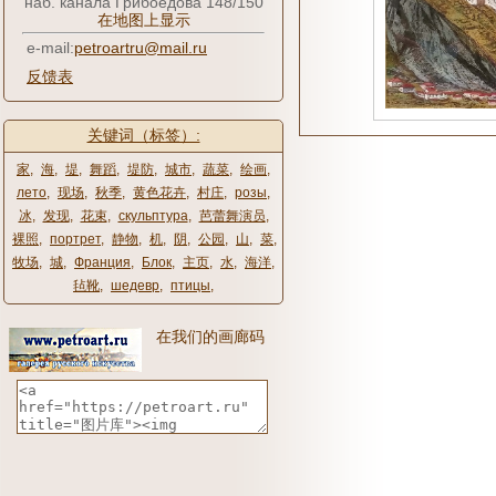
наб. канала Грибоедова 148/150
在地图上显示
e-mail:
petroartru@mail.ru
反馈表
关键词（标签）:
家
,
海
,
堤
,
舞蹈
,
堤防
,
城市
,
蔬菜
,
绘画
,
лето
,
现场
,
秋季
,
黄色花卉
,
村庄
,
розы
,
冰
,
发现
,
花束
,
скульптура
,
芭蕾舞演员
,
裸照
,
портрет
,
静物
,
机
,
阴
,
公园
,
山
,
菜
,
牧场
,
城
,
Франция
,
Блок
,
主页
,
水
,
海洋
,
毡靴
,
шедевр
,
птицы
,
在我们的画廊码