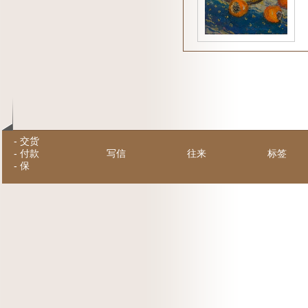
-
交货
-
付款
写信
往来
标签
-
保