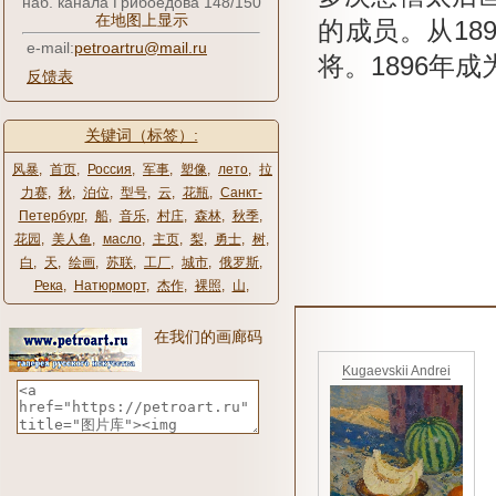
наб. канала Грибоедова 148/150
在地图上显示
的成员。
从18
e-mail:
petroartru@mail.ru
将。
1896年
反馈表
关键词（标签）:
风暴
,
首页
,
Россия
,
军事
,
塑像
,
лето
,
拉
力赛
,
秋
,
泊位
,
型号
,
云
,
花瓶
,
Санкт-
Петербург
,
船
,
音乐
,
村庄
,
森林
,
秋季
,
花园
,
美人鱼
,
масло
,
主页
,
梨
,
勇士
,
树
,
白
,
天
,
绘画
,
苏联
,
工厂
,
城市
,
俄罗斯
,
Река
,
Натюрморт
,
杰作
,
裸照
,
山
,
在我们的画廊码
Kugaevskii Andrei