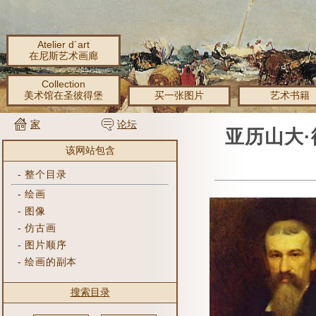
Atelier d´art
在尼斯艺术画廊
Collection
美术馆在圣彼得堡
买一张图片
艺术书籍
家
论坛
亚历山大·
该网站包含
-
整个目录
-
绘画
-
图像
-
仿古画
-
图片顺序
-
绘画的副本
搜索目录