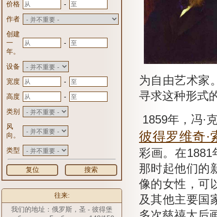
-
价格
作者
创建
-
一
年。
设备
为自由艺术家
-
宽度
寻求这种形式
-
高度
类别
1859年，冯
风
彼得罗维奇·
向。
类型
彩画。
在188
那时起他们的
复位
搜索
像的女性，可
往来:
及其他主要国
我们的地址：俄罗斯，圣 - 彼得堡
多次慈禧太后画