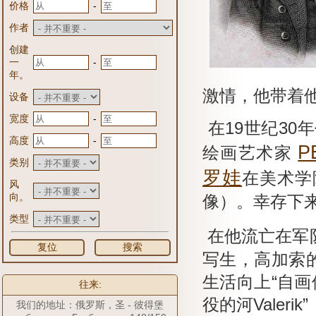
-
价格
作者
创建
-
一
年。
激情，他带着
设备
-
宽度
在19世纪30
-
高度
P
绘画艺术家
类别
罗娃
在美术学
风
向。
像）。
幸存下
类型
在他流亡在军
复位
搜索
写生，高加索
生活向上“自画
往来:
役的河Valeri
我们的地址：俄罗斯，圣 - 彼得堡