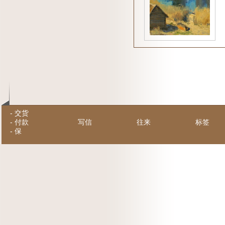
-
交货
-
付款
写信
往来
标签
-
保