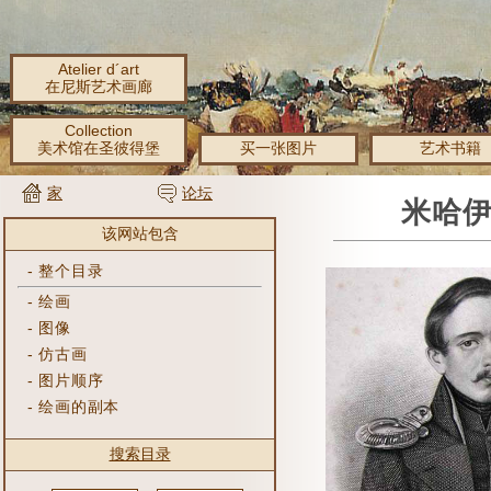
Atelier d´art
在尼斯艺术画廊
Collection
美术馆在圣彼得堡
买一张图片
艺术书籍
家
论坛
米哈伊
该网站包含
-
整个目录
-
绘画
-
图像
-
仿古画
-
图片顺序
-
绘画的副本
搜索目录