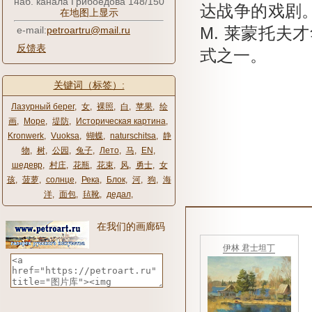
наб. канала Грибоедова 148/150
达战争的戏剧
在地图上显示
e-mail:
petroartru@mail.ru
M.
莱蒙托夫才
反馈表
式之一。
关键词（标签）:
Лазурный берег
,
女
,
裸照
,
白
,
苹果
,
绘
画
,
Море
,
堤防
,
Историческая картина
,
Kronwerk
,
Vuoksa
,
蝴蝶
,
naturschitsa
,
静
物
,
树
,
公园
,
兔子
,
Лето
,
马
,
EN
,
шедевр
,
村庄
,
花瓶
,
花束
,
风
,
勇士
,
女
孩
,
菠萝
,
солнце
,
Река
,
Блок
,
河
,
狗
,
海
洋
,
面包
,
毡靴
,
дедал
,
在我们的画廊码
伊林 君士坦丁