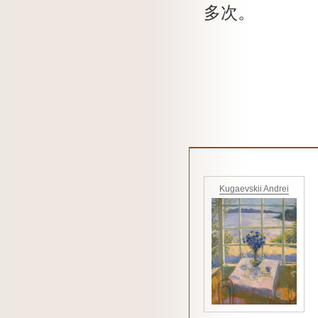
多次。
Kugaevskii Andrei