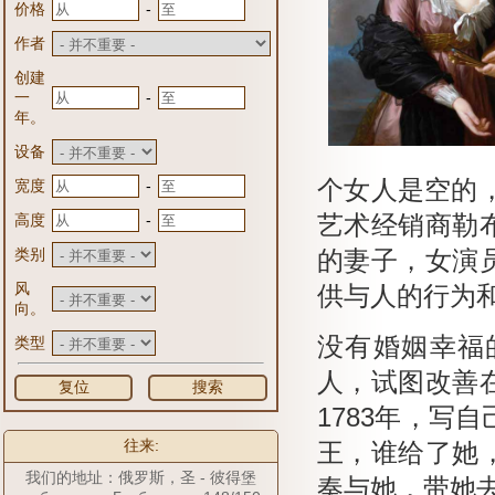
-
价格
作者
创建
-
一
年。
设备
个女人是空的，
-
宽度
-
高度
艺术经销商勒
类别
的妻子，女演
风
供与人的行为
向。
没有婚姻幸福
类型
人，试图改善
复位
搜索
1783年，写
往来:
王，谁给了她
我们的地址：俄罗斯，圣 - 彼得堡
奏与她，带她