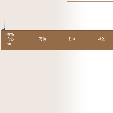
-
交货
-
付款
写信
往来
标签
-
保