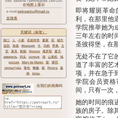
наб. канала Грибоедова 148/150
在地图上显示
即将耀斑革命
e-mail:
petroartru@mail.ru
利，在那里他
反馈表
学院推举她为
关键词（标签）:
三年左右的时
港口
,
人
,
小麦
,
圣彼得堡
,
夏家
,
花
,
城市
,
圣彼得堡，在那
堤防
,
海葵
,
Франция
,
卡
,
乌鸦
,
苹果
,
主
页
,
家具
,
船舶
,
бронза
,
俄罗斯
,
夏天
,
无处不在了它
акварель
,
码头
,
солнце
,
湖
,
山寨机
,
域
,
россия
,
Mary de Marko
,
梨
,
裸照
,
道了丰富的艺
скульптура
,
黄色
,
雕像
,
家
,
Регата
,
森
项，并在急于
林
,
розы
,
学院会员资格
在我们的画廊码
间，只有一次，
她的时间的痕
族的房子。
除其