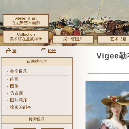
Atelier d´art
在尼斯艺术画廊
Collection
美术馆在圣彼得堡
买一张图片
艺术书籍
家
论坛
Vigee
该网站包含
-
整个目录
-
绘画
-
图像
-
仿古画
-
图片顺序
-
绘画的副本
搜索目录