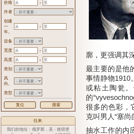
-
价格
作者
创建
-
一
年。
设备
-
宽度
廓，更强调其深
-
高度
最主要的是他
类别
事情静物1910
风
向。
或粘土陶瓮。
类型
的“vyvesoc
复位
搜索
很多的色彩，它吸
克叫男人“塞尚
往来:
抽水工作的内
我们的地址：俄罗斯，圣 - 彼得堡