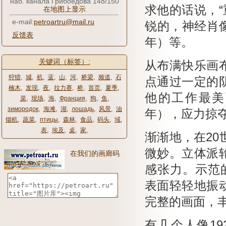
наб. канала Грибоедова 148/150
求他的话说，
在地图上显示
e-mail:
petroartru@mail.ru
锐的，神经肖像Mi
反馈表
年）等。
关键词（标签）:
从布满快乐画
狩猎
,
城
,
机
,
蓝
,
山
,
河
,
桥梁
,
频道
,
石
点通过一定的
楠木
,
发现
,
夜
,
拉力赛
,
桥
,
首页
,
夏季
,
他的工作最美
菜
,
现场
,
海
,
Франция
,
狗
,
鱼
,
зимородок
,
海滩
,
湖
,
лошадь
,
风景
,
油
年），应力掠
烟机
,
蔬菜
,
птицы
,
森林
,
食品
,
码头
,
域
,
表
,
埃及
,
桌
,
家
,
渐渐地，在20
微妙。
立体派
在我们的画廊码
感张力。
示范的
表面轻轻地振
完整的画面，
有几个人像192