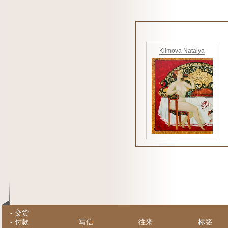
Klimova Natalya
-
交货
-
付款
写信
往来
标签